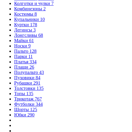
Колготки и чулки
7
Комбинезоны
2
Костюмы
8
Купальники
10
Куртки
178
Легинсы
3
Лонгсливы
68
Майки
61
Носки
9
Пальто
128
Парки
11
Платья
334
Плащи
26
Полупальто
43
Пуховики
84
Рубашки
291
Толстовки
135
Топы
135
Трикотаж
767
Футболки
344
Шорты
125
Юбки
290