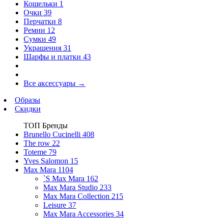
Кошельки
1
Очки
39
Перчатки
8
Ремни
12
Сумки
49
Украшения
31
Шарфы и платки
43
Все аксессуары
→
Образы
Скидки
ТОП Бренды
Brunello Cucinelli
408
The row
22
Toteme
79
Yves Salomon
15
Max Mara
1104
`S Max Mara
162
Max Mara Studio
233
Max Mara Collection
215
Leisure
37
Max Mara Accessories
34