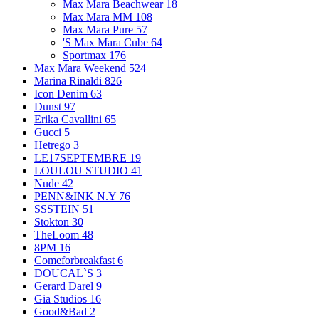
Max Mara Beachwear
18
Max Mara MM
108
Max Mara Pure
57
'S Max Mara Cube
64
Sportmax
176
Max Mara Weekend
524
Marina Rinaldi
826
Icon Denim
63
Dunst
97
Erika Cavallini
65
Gucci
5
Hetrego
3
LE17SEPTEMBRE
19
LOULOU STUDIO
41
Nude
42
PENN&INK N.Y
76
SSSTEIN
51
Stokton
30
TheLoom
48
8PM
16
Comeforbreakfast
6
DOUCAL`S
3
Gerard Darel
9
Gia Studios
16
Good&Bad
2