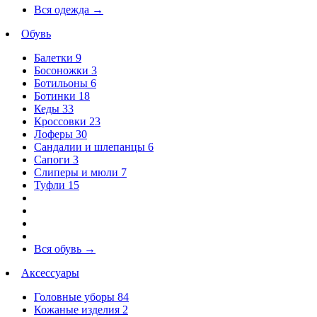
Вся одежда
→
Обувь
Балетки
9
Босоножки
3
Ботильоны
6
Ботинки
18
Кеды
33
Кроссовки
23
Лоферы
30
Сандалии и шлепанцы
6
Сапоги
3
Слиперы и мюли
7
Туфли
15
Вся обувь
→
Аксессуары
Головные уборы
84
Кожаные изделия
2