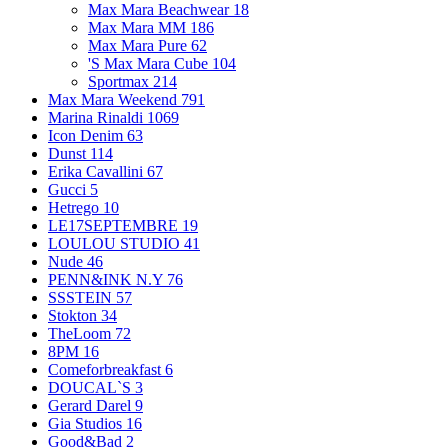
Max Mara Beachwear
18
Max Mara MM
186
Max Mara Pure
62
'S Max Mara Cube
104
Sportmax
214
Max Mara Weekend
791
Marina Rinaldi
1069
Icon Denim
63
Dunst
114
Erika Cavallini
67
Gucci
5
Hetrego
10
LE17SEPTEMBRE
19
LOULOU STUDIO
41
Nude
46
PENN&INK N.Y
76
SSSTEIN
57
Stokton
34
TheLoom
72
8PM
16
Comeforbreakfast
6
DOUCAL`S
3
Gerard Darel
9
Gia Studios
16
Good&Bad
2