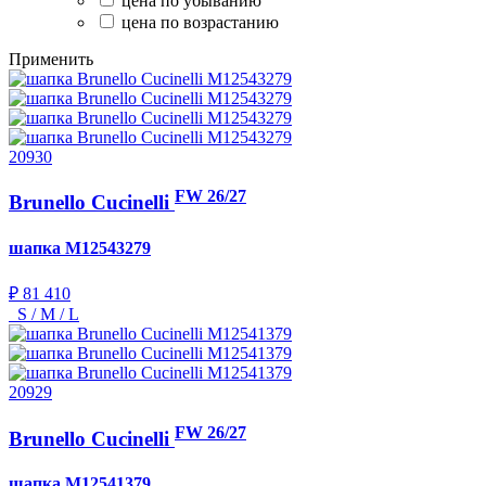
цена по убыванию
цена по возрастанию
Применить
20930
FW 26/27
Brunello Cucinelli
шапка
M12543279
₽ 81 410
S / M / L
20929
FW 26/27
Brunello Cucinelli
шапка
M12541379