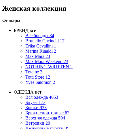
Женская коллекция
Фильтры
БРЕНД
все
Все бренды
84
Brunello Cucinelli
17
Erika Cavallini
1
Marina Rinaldi
2
Max Mara
23
Max Mara Weekend
23
NOTHING WRITTEN
2
Toteme
2
Totti Store
12
Yves Salomon
2
ОДЕЖДА
нет
Вся одежда
4653
Блузы
173
Брюки
933
Брюки спортивные
62
Верхняя одежда
504
Ветровки
20
Джинсовые куртки
35