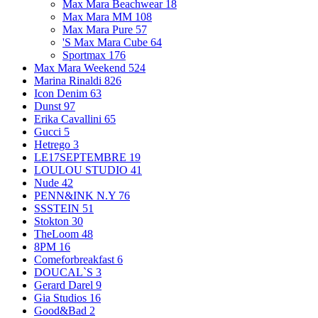
Max Mara Beachwear
18
Max Mara MM
108
Max Mara Pure
57
'S Max Mara Cube
64
Sportmax
176
Max Mara Weekend
524
Marina Rinaldi
826
Icon Denim
63
Dunst
97
Erika Cavallini
65
Gucci
5
Hetrego
3
LE17SEPTEMBRE
19
LOULOU STUDIO
41
Nude
42
PENN&INK N.Y
76
SSSTEIN
51
Stokton
30
TheLoom
48
8PM
16
Comeforbreakfast
6
DOUCAL`S
3
Gerard Darel
9
Gia Studios
16
Good&Bad
2