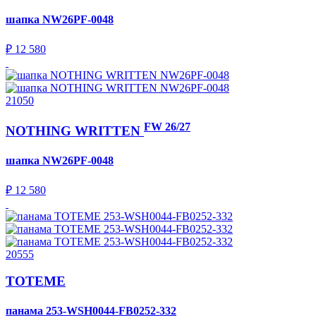
шапка
NW26PF-0048
₽ 12 580
21050
FW 26/27
NOTHING WRITTEN
шапка
NW26PF-0048
₽ 12 580
20555
TOTEME
панама
253-WSH0044-FB0252-332