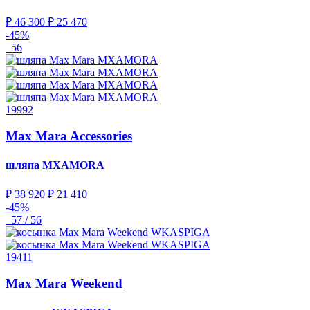
₽ 46 300
₽ 25 470
-45%
56
19992
Max Mara Accessories
шляпа
MXAMORA
₽ 38 920
₽ 21 410
-45%
57 / 56
19411
Max Mara Weekend