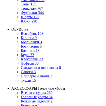
Топы
135
Трикотаж
767
Футболки
344
Шорты
125
Юбки
290
ОБУВЬ
нет
Вся обувь
153
Балетки
9
Босоножки
3
Ботильоны
6
Ботинки
18
Кеды
33
Кроссовки
23
Лоферы
30
Сандалии и шлепанцы
6
Сапоги
3
Слиперы и мюли
7
Туфли
15
АКСЕССУАРЫ
Головные уборы
Все аксессуары
269
Головные уборы
84
Кожаные изделия
2
Кошельки
1