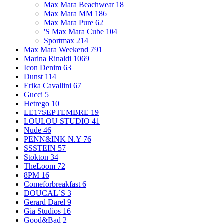
Max Mara Beachwear
18
Max Mara MM
186
Max Mara Pure
62
'S Max Mara Cube
104
Sportmax
214
Max Mara Weekend
791
Marina Rinaldi
1069
Icon Denim
63
Dunst
114
Erika Cavallini
67
Gucci
5
Hetrego
10
LE17SEPTEMBRE
19
LOULOU STUDIO
41
Nude
46
PENN&INK N.Y
76
SSSTEIN
57
Stokton
34
TheLoom
72
8PM
16
Comeforbreakfast
6
DOUCAL`S
3
Gerard Darel
9
Gia Studios
16
Good&Bad
2