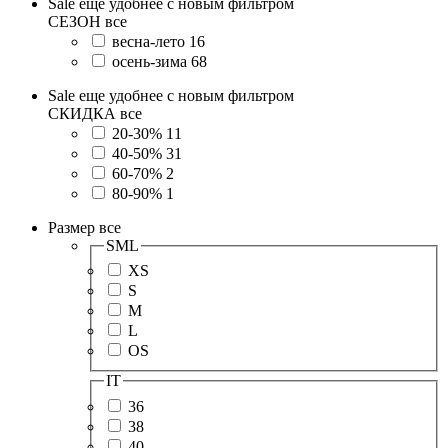
Sale еще удобнее с новым фильтром
СЕЗОН
все
весна-лето
16
осень-зима
68
Sale еще удобнее с новым фильтром
СКИДКА
все
20-30%
11
40-50%
31
60-70%
2
80-90%
1
Размер
все
SML
XS
S
M
L
OS
IT
36
38
40