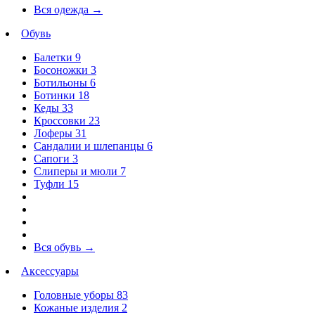
Вся одежда
→
Обувь
Балетки
9
Босоножки
3
Ботильоны
6
Ботинки
18
Кеды
33
Кроссовки
23
Лоферы
31
Сандалии и шлепанцы
6
Сапоги
3
Слиперы и мюли
7
Туфли
15
Вся обувь
→
Аксессуары
Головные уборы
83
Кожаные изделия
2