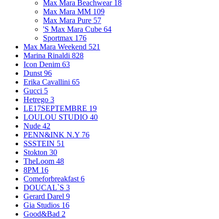
Max Mara Beachwear
18
Max Mara MM
109
Max Mara Pure
57
'S Max Mara Cube
64
Sportmax
176
Max Mara Weekend
521
Marina Rinaldi
828
Icon Denim
63
Dunst
96
Erika Cavallini
65
Gucci
5
Hetrego
3
LE17SEPTEMBRE
19
LOULOU STUDIO
40
Nude
42
PENN&INK N.Y
76
SSSTEIN
51
Stokton
30
TheLoom
48
8PM
16
Comeforbreakfast
6
DOUCAL`S
3
Gerard Darel
9
Gia Studios
16
Good&Bad
2