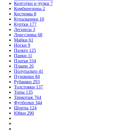
Колготки и чулки
7
Комбинезоны
2
Костюмы
8
Купальники
10
Куртки
177
Легинсы
3
Лонгсливы
68
Майки
61
Носки
9
Пальто
125
Парки
11
Платья
334
Плащи
26
Полупальто
41
Пуховики
84
Рубашки
293
Толстовки
137
Топы
135
Трикотаж
764
Футболки
344
Шорты
124
Юбки
290