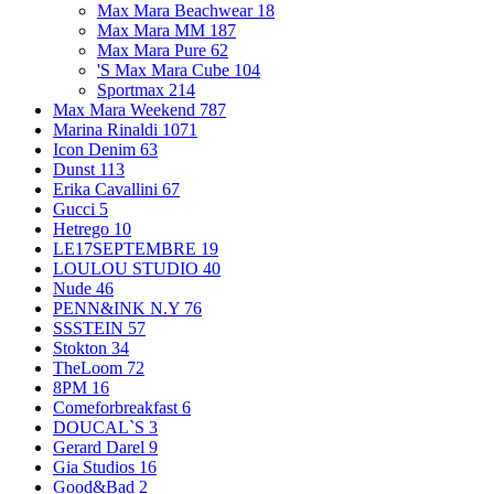
Max Mara Beachwear
18
Max Mara MM
187
Max Mara Pure
62
'S Max Mara Cube
104
Sportmax
214
Max Mara Weekend
787
Marina Rinaldi
1071
Icon Denim
63
Dunst
113
Erika Cavallini
67
Gucci
5
Hetrego
10
LE17SEPTEMBRE
19
LOULOU STUDIO
40
Nude
46
PENN&INK N.Y
76
SSSTEIN
57
Stokton
34
TheLoom
72
8PM
16
Comeforbreakfast
6
DOUCAL`S
3
Gerard Darel
9
Gia Studios
16
Good&Bad
2