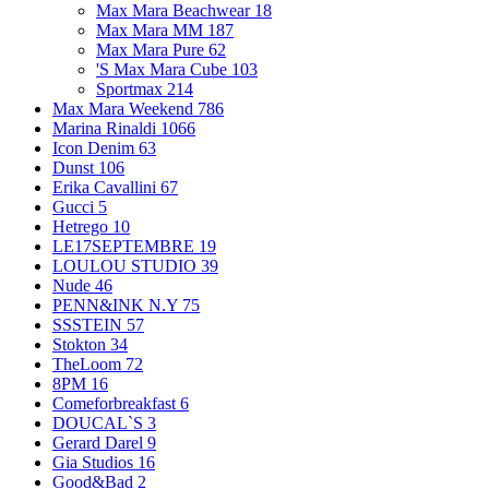
Max Mara Beachwear
18
Max Mara MM
187
Max Mara Pure
62
'S Max Mara Cube
103
Sportmax
214
Max Mara Weekend
786
Marina Rinaldi
1066
Icon Denim
63
Dunst
106
Erika Cavallini
67
Gucci
5
Hetrego
10
LE17SEPTEMBRE
19
LOULOU STUDIO
39
Nude
46
PENN&INK N.Y
75
SSSTEIN
57
Stokton
34
TheLoom
72
8PM
16
Comeforbreakfast
6
DOUCAL`S
3
Gerard Darel
9
Gia Studios
16
Good&Bad
2