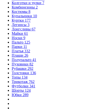
Колготки и чулки
7
Комбинезоны
2
Костюмы
8
Купальники
10
Куртки
177
Легинсы
3
Лонгсливы
67
Майки
61
Носки
9
Пальто
125
Парки
11
Платья
332
Плащи
26
Полупальто
41
Пуховики
82
Рубашки
292
Толстовки
136
Топы
134
Трикотаж
762
Футболки
341
Шорты
124
Юбки
289