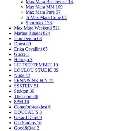
Max Mara Beachwear
18
Max Mara MM
109
Max Mara Pure
57
'S Max Mara Cube
64
Sportmax
176
Max Mara Weekend
521
Marina Rinaldi
824
Icon Denim
63
Dunst
89
Erika Cavallini
65
Gucci
5
Hetrego
3
LE17SEPTEMBRE
19
LOULOU STUDIO
39
Nude
42
PENN&INK N.Y
75
SSSTEIN
51
Stokton
30
TheLoom
48
8PM
16
Comeforbreakfast
6
DOUCAL`S
3
Gerard Darel
9
Gia Studios
16
Good&Bad
2