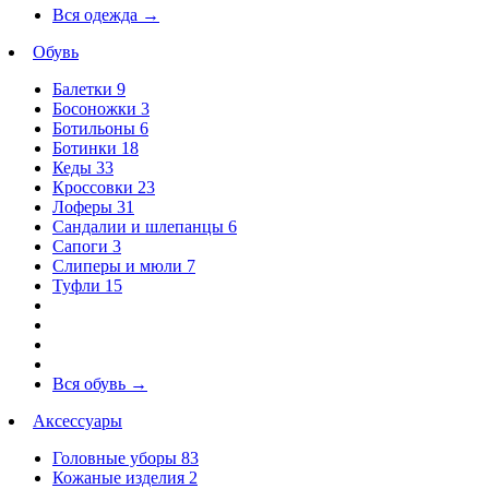
Вся одежда
→
Обувь
Балетки
9
Босоножки
3
Ботильоны
6
Ботинки
18
Кеды
33
Кроссовки
23
Лоферы
31
Сандалии и шлепанцы
6
Сапоги
3
Слиперы и мюли
7
Туфли
15
Вся обувь
→
Аксессуары
Головные уборы
83
Кожаные изделия
2