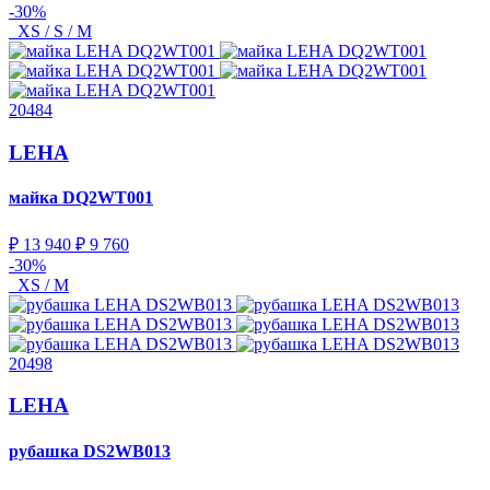
-30%
XS / S / M
20484
LEHA
майка
DQ2WT001
₽ 13 940
₽ 9 760
-30%
XS / M
20498
LEHA
рубашка
DS2WB013