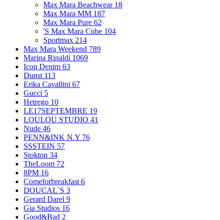
Max Mara Beachwear
18
Max Mara MM
187
Max Mara Pure
62
'S Max Mara Cube
104
Sportmax
214
Max Mara Weekend
789
Marina Rinaldi
1069
Icon Denim
63
Dunst
113
Erika Cavallini
67
Gucci
5
Hetrego
10
LE17SEPTEMBRE
19
LOULOU STUDIO
41
Nude
46
PENN&INK N.Y
76
SSSTEIN
57
Stokton
34
TheLoom
72
8PM
16
Comeforbreakfast
6
DOUCAL`S
3
Gerard Darel
9
Gia Studios
16
Good&Bad
2