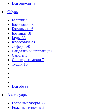
Вся одежда
→
Обувь
Балетки
9
Босоножки
3
Ботильоны
6
Ботинки
18
Кеды
33
Кроссовки
23
Лоферы
30
Сандалии и шлепанцы
6
Сапоги
3
Слиперы и мюли
7
Туфли
15
Вся обувь
→
Аксессуары
Головные уборы
83
Кожаные изделия
2