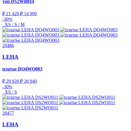
топ
DS2WB014
₽ 21 420
₽ 14 990
-30%
XS / S / M
20486
LEHA
платье
DQ4WO003
₽ 29 920
₽ 20 940
-30%
XS / S
20477
LEHA