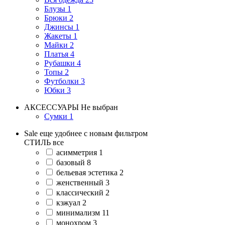
Блузы
1
Брюки
2
Джинсы
1
Жакеты
1
Майки
2
Платья
4
Рубашки
4
Топы
2
Футболки
3
Юбки
3
АКСЕССУАРЫ
Не выбран
Сумки
1
Sale еще удобнее с новым фильтром
СТИЛЬ
все
асимметрия
1
базовый
8
бельевая эстетика
2
женственный
3
классический
2
кэжуал
2
минимализм
11
монохром
3