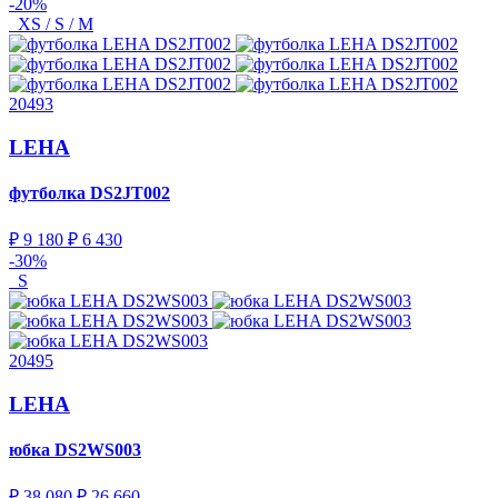
-20%
XS / S / M
20493
LEHA
футболка
DS2JT002
₽ 9 180
₽ 6 430
-30%
S
20495
LEHA
юбка
DS2WS003
₽ 38 080
₽ 26 660