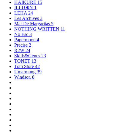
HAIKURE
15
ILLUЖN
1
LEHA
24
Les Archives
3
Mar De Margaritas
5
NOTHING WRITTEN
11
No Esc
3
Papermoon
4
Precise
2
R2W
24
Skills&Genes
23
TONET
13
Totti Store
42
Umarmung
39
Windsor.
8