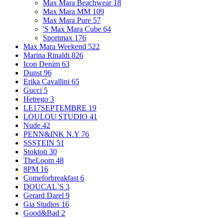
Max Mara Beachwear
18
Max Mara MM
109
Max Mara Pure
57
'S Max Mara Cube
64
Sportmax
176
Max Mara Weekend
522
Marina Rinaldi
826
Icon Denim
63
Dunst
96
Erika Cavallini
65
Gucci
5
Hetrego
3
LE17SEPTEMBRE
19
LOULOU STUDIO
41
Nude
42
PENN&INK N.Y
76
SSSTEIN
51
Stokton
30
TheLoom
48
8PM
16
Comeforbreakfast
6
DOUCAL`S
3
Gerard Darel
9
Gia Studios
16
Good&Bad
2