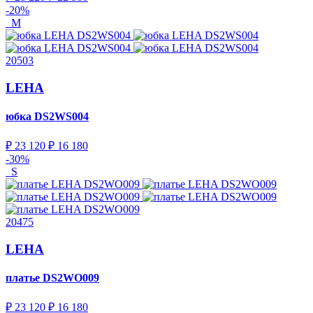
-20%
M
20503
LEHA
юбка
DS2WS004
₽ 23 120
₽ 16 180
-30%
S
20475
LEHA
платье
DS2WO009
₽ 23 120
₽ 16 180