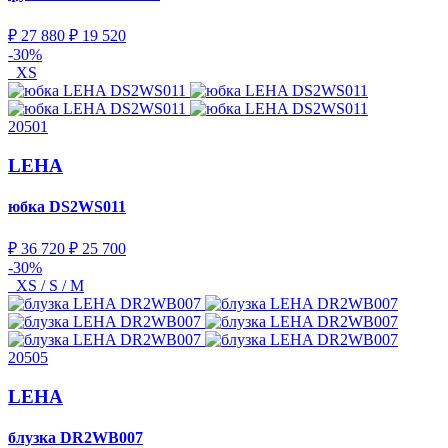
₽ 27 880
₽ 19 520
-30%
XS
20501
LEHA
юбка
DS2WS011
₽ 36 720
₽ 25 700
-30%
XS / S / M
20505
LEHA
блузка
DR2WB007