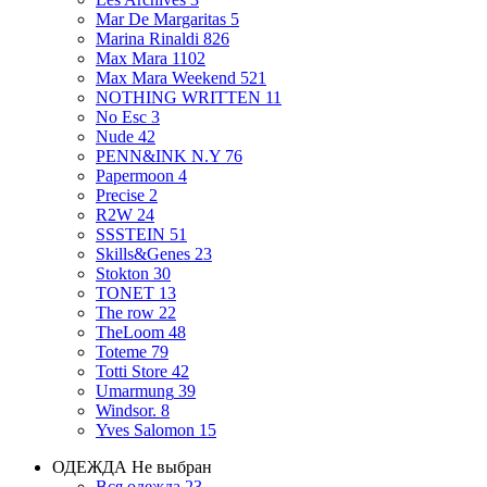
Mar De Margaritas
5
Marina Rinaldi
826
Max Mara
1102
Max Mara Weekend
521
NOTHING WRITTEN
11
No Esc
3
Nude
42
PENN&INK N.Y
76
Papermoon
4
Precise
2
R2W
24
SSSTEIN
51
Skills&Genes
23
Stokton
30
TONET
13
The row
22
TheLoom
48
Toteme
79
Totti Store
42
Umarmung
39
Windsor.
8
Yves Salomon
15
ОДЕЖДА
Не выбран
Вся одежда
23