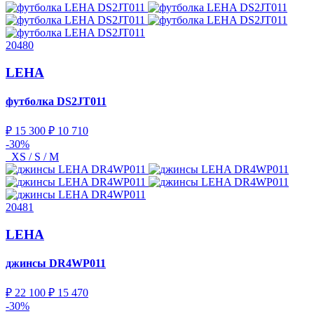
20480
LEHA
футболка
DS2JT011
₽ 15 300
₽ 10 710
-30%
XS / S / M
20481
LEHA
джинсы
DR4WP011
₽ 22 100
₽ 15 470
-30%