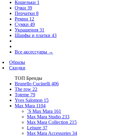
Кошельки
1
Очки
39
Перчатки
8
Ремни
12
Сумки
49
Украшения
31
Шарфы и платки
43
Все аксессуары
→
Образы
Скидки
ТОП Бренды
Brunello Cucinelli
406
The row
22
Toteme
79
Yves Salomon
15
Max Mara
1104
`S Max Mara
161
Max Mara Studio
233
Max Mara Collection
215
Leisure
37
Max Mara Accessories
34