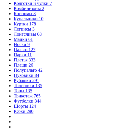
Колготки и чулки
7
Комбинезоны
2
Костюмы
8
Купальники
10
Куртки
178
Легинсы
3
Лонгсливы
68
Майки
61
Носки
9
Пальто
127
Парки
11
Платья
333
Плащи
26
Полупальто
42
Пуховики
84
Рубашки
291
Толстовки
135
Топы
135
Трикотаж
765
Футболки
344
Шорты
124
Юбки
290