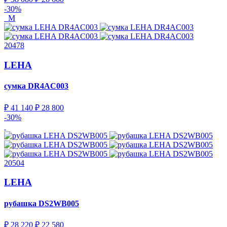
-30%
M
20478
LEHA
сумка
DR4AC003
₽ 41 140
₽ 28 800
-30%
20504
LEHA
рубашка
DS2WB005
₽ 28 220
₽ 22 580