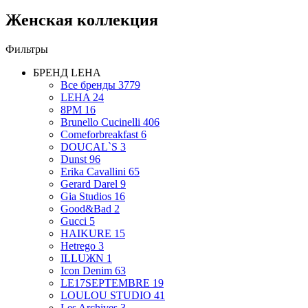
Женская коллекция
Фильтры
БРЕНД
LEHA
Все бренды
3779
LEHA
24
8PM
16
Brunello Cucinelli
406
Comeforbreakfast
6
DOUCAL`S
3
Dunst
96
Erika Cavallini
65
Gerard Darel
9
Gia Studios
16
Good&Bad
2
Gucci
5
HAIKURE
15
Hetrego
3
ILLUЖN
1
Icon Denim
63
LE17SEPTEMBRE
19
LOULOU STUDIO
41
Les Archives
3