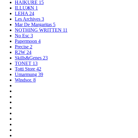
HAIKURE
15
ILLUЖN
1
LEHA
24
Les Archives
3
Mar De Margaritas
5
NOTHING WRITTEN
11
No Esc
3
Papermoon
4
Precise
2
R2W
24
Skills&Genes
23
TONET
13
Totti Store
42
Umarmung
39
Windsor.
8