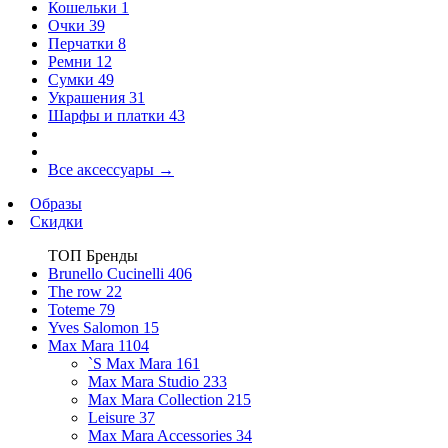
Кошельки
1
Очки
39
Перчатки
8
Ремни
12
Сумки
49
Украшения
31
Шарфы и платки
43
Все аксессуары
→
Образы
Скидки
ТОП Бренды
Brunello Cucinelli
406
The row
22
Toteme
79
Yves Salomon
15
Max Mara
1104
`S Max Mara
161
Max Mara Studio
233
Max Mara Collection
215
Leisure
37
Max Mara Accessories
34