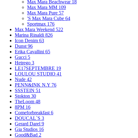
Max Mara Beachwear
18
Max Mara MM
109
Max Mara Pure
57
'S Max Mara Cube
64
Sportmax
176
Max Mara Weekend
522
Marina Rinaldi
826
Icon Denim
63
Dunst
96
Erika Cavallini
65
Gucci
5
Hetrego
3
LE17SEPTEMBRE
19
LOULOU STUDIO
41
Nude
42
PENN&INK N.Y
76
SSSTEIN
51
Stokton
30
TheLoom
48
8PM
16
Comeforbreakfast
6
DOUCAL`S
3
Gerard Darel
9
Gia Studios
16
Good&Bad
2