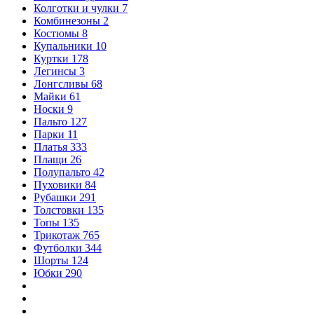
Колготки и чулки
7
Комбинезоны
2
Костюмы
8
Купальники
10
Куртки
178
Легинсы
3
Лонгсливы
68
Майки
61
Носки
9
Пальто
127
Парки
11
Платья
333
Плащи
26
Полупальто
42
Пуховики
84
Рубашки
291
Толстовки
135
Топы
135
Трикотаж
765
Футболки
344
Шорты
124
Юбки
290