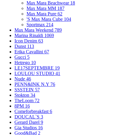
Max Mara Beachwear
18
Max Mara MM
187
Max Mara Pure
62
'S Max Mara Cube
104
Sportmax
214
Max Mara Weekend
789
Marina Rinaldi
1069
Icon Denim
63
Dunst
113
Erika Cavallini
67
Gucci
5
Hetrego
10
LE17SEPTEMBRE
19
LOULOU STUDIO
41
Nude
46
PENN&INK N.Y
76
SSSTEIN
57
Stokton
34
TheLoom
72
8PM
16
Comeforbreakfast
6
DOUCAL`S
3
Gerard Darel
9
Gia Studios
16
Good&Bad
2