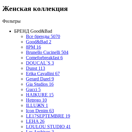
Женская коллекция
Фильтры
БРЕНД
Good&Bad
Все бренды
5070
Good&Bad
2
8PM
16
Brunello Cucinelli
504
Comeforbreakfast
6
DOUCAL`S
3
Dunst
113
Erika Cavallini
67
Gerard Darel
9
Gia Studios
16
Gucci
5
HAIKURE
15
Hetrego
10
ILLUЖN
1
Icon Denim
63
LE17SEPTEMBRE
19
LEHA
26
LOULOU STUDIO
41
Les Archives
3