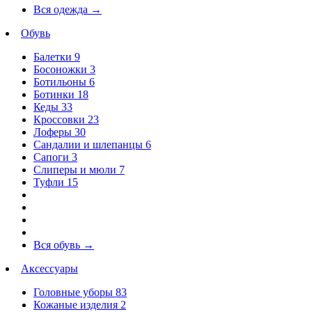
Вся одежда
→
Обувь
Балетки
9
Босоножки
3
Ботильоны
6
Ботинки
18
Кеды
33
Кроссовки
23
Лоферы
30
Сандалии и шлепанцы
6
Сапоги
3
Слиперы и мюли
7
Туфли
15
Вся обувь
→
Аксессуары
Головные уборы
83
Кожаные изделия
2