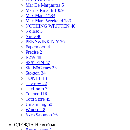
Mar De Margaritas
5
Marina Rinaldi
1069
Max Mara
1583
Max Mara Weekend
789
NOTHING WRITTEN
40
No Esc
3
Nude
46
PENN&INK N.Y
76
Papermoon
4
Precise
2
R2W
48
SSSTEIN
57
Skills&Genes
23
Stokton
34
TONET
13
The row
22
TheLoom
72
Toteme
116
Totti Store
45
Umarmung
60
Windsor.
8
Yves Salomon
36
ОДЕЖДА
Не выбран
Вся одежда
2