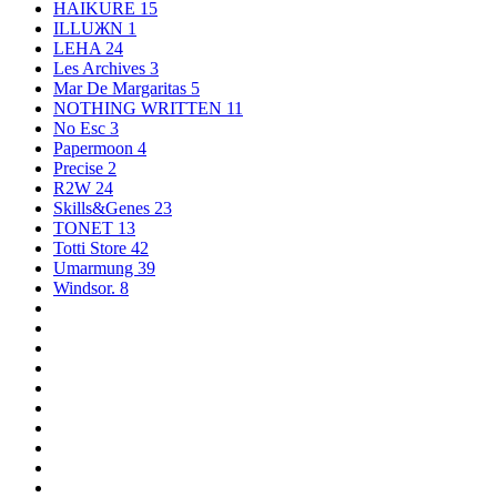
HAIKURE
15
ILLUЖN
1
LEHA
24
Les Archives
3
Mar De Margaritas
5
NOTHING WRITTEN
11
No Esc
3
Papermoon
4
Precise
2
R2W
24
Skills&Genes
23
TONET
13
Totti Store
42
Umarmung
39
Windsor.
8