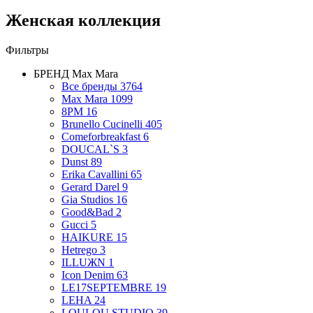
Женская коллекция
Фильтры
БРЕНД
Max Mara
Все бренды
3764
Max Mara
1099
8PM
16
Brunello Cucinelli
405
Comeforbreakfast
6
DOUCAL`S
3
Dunst
89
Erika Cavallini
65
Gerard Darel
9
Gia Studios
16
Good&Bad
2
Gucci
5
HAIKURE
15
Hetrego
3
ILLUЖN
1
Icon Denim
63
LE17SEPTEMBRE
19
LEHA
24
LOULOU STUDIO
39