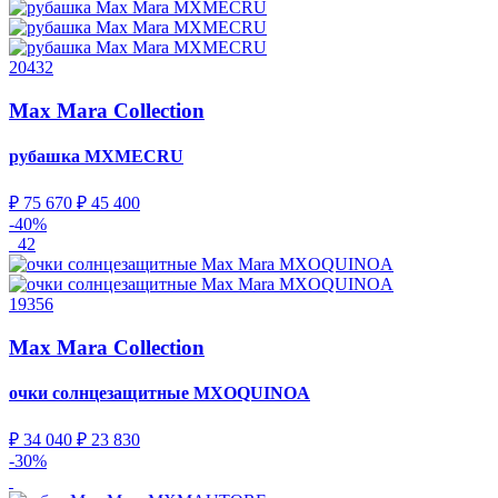
20432
Max Mara Collection
рубашка
MXMECRU
₽ 75 670
₽ 45 400
-40%
42
19356
Max Mara Collection
очки солнцезащитные
MXOQUINOA
₽ 34 040
₽ 23 830
-30%