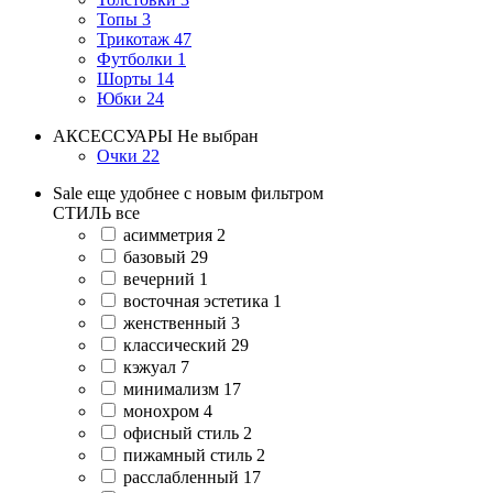
Топы
3
Трикотаж
47
Футболки
1
Шорты
14
Юбки
24
АКСЕССУАРЫ
Не выбран
Очки
22
Sale еще удобнее с новым фильтром
СТИЛЬ
все
асимметрия
2
базовый
29
вечерний
1
восточная эстетика
1
женственный
3
классический
29
кэжуал
7
минимализм
17
монохром
4
офисный стиль
2
пижамный стиль
2
расслабленный
17