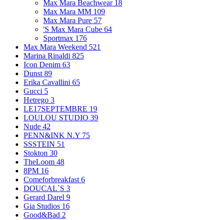
Max Mara Beachwear
18
Max Mara MM
109
Max Mara Pure
57
'S Max Mara Cube
64
Sportmax
176
Max Mara Weekend
521
Marina Rinaldi
825
Icon Denim
63
Dunst
89
Erika Cavallini
65
Gucci
5
Hetrego
3
LE17SEPTEMBRE
19
LOULOU STUDIO
39
Nude
42
PENN&INK N.Y
75
SSSTEIN
51
Stokton
30
TheLoom
48
8PM
16
Comeforbreakfast
6
DOUCAL`S
3
Gerard Darel
9
Gia Studios
16
Good&Bad
2