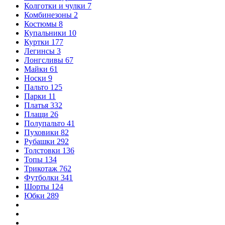
Колготки и чулки
7
Комбинезоны
2
Костюмы
8
Купальники
10
Куртки
177
Легинсы
3
Лонгсливы
67
Майки
61
Носки
9
Пальто
125
Парки
11
Платья
332
Плащи
26
Полупальто
41
Пуховики
82
Рубашки
292
Толстовки
136
Топы
134
Трикотаж
762
Футболки
341
Шорты
124
Юбки
289