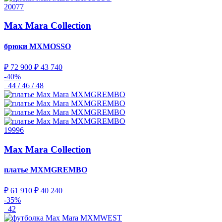
20077
Max Mara Collection
брюки
MXMOSSO
₽ 72 900
₽ 43 740
-40%
44 / 46 / 48
19996
Max Mara Collection
платье
MXMGREMBO
₽ 61 910
₽ 40 240
-35%
42