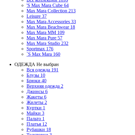
'S Max Mara Cube
64
Max Mara Collection
213
Leisure
37
Max Mara Accessories
33
Max Mara Beachwear
18
Max Mara MM
109
Max Mara Pure
57
Max Mara Studio
232
Sportmax
176
`S Max Mara
160
ОДЕЖДА
Не выбран
Вся одежда
191
Блузы
10
Брюки
40
Верхняя одежда
2
Джинсы
6
Жакеты
6
Жилеты
2
Куртки
1
Майки
3
Пальто
1
Платья
12
Рубашки
18
Толстовки
3