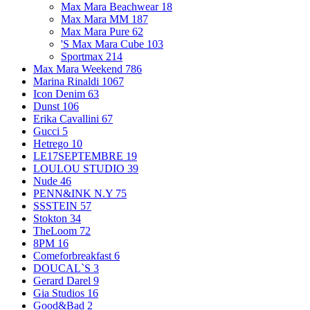
Max Mara Beachwear
18
Max Mara MM
187
Max Mara Pure
62
'S Max Mara Cube
103
Sportmax
214
Max Mara Weekend
786
Marina Rinaldi
1067
Icon Denim
63
Dunst
106
Erika Cavallini
67
Gucci
5
Hetrego
10
LE17SEPTEMBRE
19
LOULOU STUDIO
39
Nude
46
PENN&INK N.Y
75
SSSTEIN
57
Stokton
34
TheLoom
72
8PM
16
Comeforbreakfast
6
DOUCAL`S
3
Gerard Darel
9
Gia Studios
16
Good&Bad
2