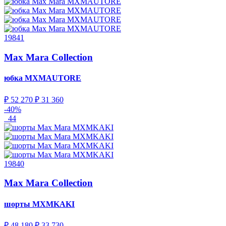
19841
Max Mara Collection
юбка
MXMAUTORE
₽ 52 270
₽ 31 360
-40%
44
19840
Max Mara Collection
шорты
MXMKAKI
₽ 48 180
₽ 33 730