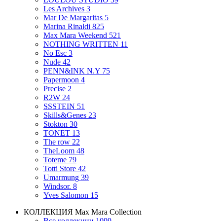
Les Archives
3
Mar De Margaritas
5
Marina Rinaldi
825
Max Mara Weekend
521
NOTHING WRITTEN
11
No Esc
3
Nude
42
PENN&INK N.Y
75
Papermoon
4
Precise
2
R2W
24
SSSTEIN
51
Skills&Genes
23
Stokton
30
TONET
13
The row
22
TheLoom
48
Toteme
79
Totti Store
42
Umarmung
39
Windsor.
8
Yves Salomon
15
КОЛЛЕКЦИЯ
Max Mara Collection
Все коллекции
1099