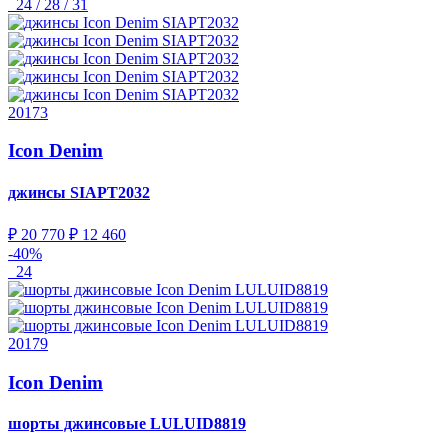
24 / 28 / 31
20173
Icon Denim
джинсы
SIAPT2032
₽ 20 770
₽ 12 460
-40%
24
20179
Icon Denim
шорты джинсовые
LULUID8819