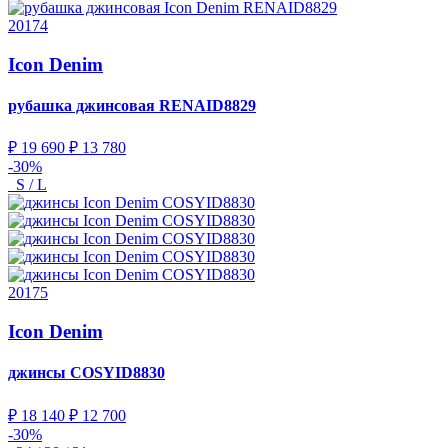
20174
Icon Denim
рубашка джинсовая
RENAID8829
₽ 19 690
₽ 13 780
-30%
S / L
20175
Icon Denim
джинсы
COSYID8830
₽ 18 140
₽ 12 700
-30%