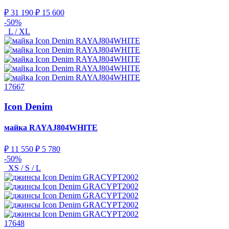
₽ 31 190
₽ 15 600
-50%
L / XL
17667
Icon Denim
майка
RAYAJ804WHITE
₽ 11 550
₽ 5 780
-50%
XS / S / L
17648