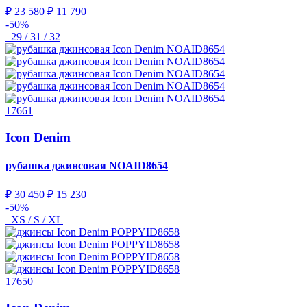
₽ 23 580
₽ 11 790
-50%
29 / 31 / 32
17661
Icon Denim
рубашка джинсовая
NOAID8654
₽ 30 450
₽ 15 230
-50%
XS / S / XL
17650