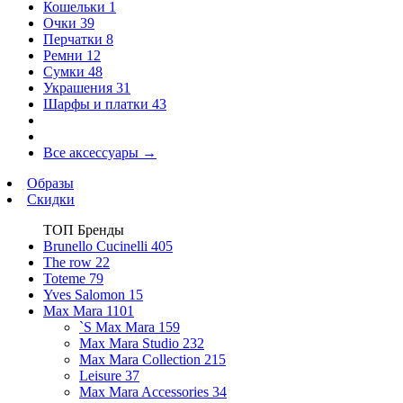
Кошельки
1
Очки
39
Перчатки
8
Ремни
12
Сумки
48
Украшения
31
Шарфы и платки
43
Все аксессуары
→
Образы
Скидки
ТОП Бренды
Brunello Cucinelli
405
The row
22
Toteme
79
Yves Salomon
15
Max Mara
1101
`S Max Mara
159
Max Mara Studio
232
Max Mara Collection
215
Leisure
37
Max Mara Accessories
34