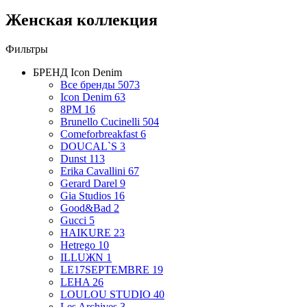
Женская коллекция
Фильтры
БРЕНД
Icon Denim
Все бренды
5073
Icon Denim
63
8PM
16
Brunello Cucinelli
504
Comeforbreakfast
6
DOUCAL`S
3
Dunst
113
Erika Cavallini
67
Gerard Darel
9
Gia Studios
16
Good&Bad
2
Gucci
5
HAIKURE
23
Hetrego
10
ILLUЖN
1
LE17SEPTEMBRE
19
LEHA
26
LOULOU STUDIO
40
Les Archives
3