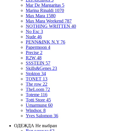
Mar De Margaritas
5
Marina Rinaldi
1070
Max Mara
1580
Max Mara Weekend
787
NOTHING WRITTEN
40
No Esc
3
Nude
46
PENN&INK N.Y
76
Papermoon
4
Precise
2
R2W
48
SSSTEIN
57
Skills&Genes
23
Stokton
34
TONET
13
The row
22
TheLoom
72
Toteme
116
Totti Store
45
Umarmung
60
Windsor.
8
Yves Salomon
36
ОДЕЖДА
Не выбран
Вся одежда
62