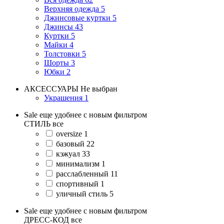
Верхняя одежда
5
Джинсовые куртки
5
Джинсы
43
Куртки
5
Майки
4
Толстовки
5
Шорты
3
Юбки
2
АКСЕССУАРЫ
Не выбран
Украшения
1
Sale еще удобнее с новым фильтром
СТИЛЬ
все
oversize
1
базовый
22
кэжуал
33
минимализм
1
расслабленный
11
спортивный
1
уличный стиль
5
Sale еще удобнее с новым фильтром
ДРЕСС-КОД
все