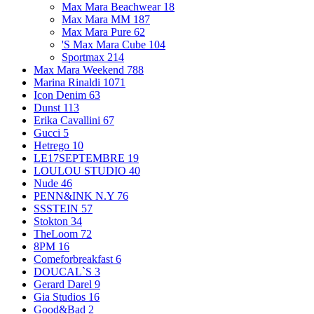
Max Mara Beachwear
18
Max Mara MM
187
Max Mara Pure
62
'S Max Mara Cube
104
Sportmax
214
Max Mara Weekend
788
Marina Rinaldi
1071
Icon Denim
63
Dunst
113
Erika Cavallini
67
Gucci
5
Hetrego
10
LE17SEPTEMBRE
19
LOULOU STUDIO
40
Nude
46
PENN&INK N.Y
76
SSSTEIN
57
Stokton
34
TheLoom
72
8PM
16
Comeforbreakfast
6
DOUCAL`S
3
Gerard Darel
9
Gia Studios
16
Good&Bad
2