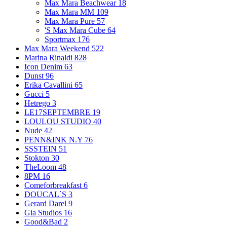
Max Mara Beachwear
18
Max Mara MM
109
Max Mara Pure
57
'S Max Mara Cube
64
Sportmax
176
Max Mara Weekend
522
Marina Rinaldi
828
Icon Denim
63
Dunst
96
Erika Cavallini
65
Gucci
5
Hetrego
3
LE17SEPTEMBRE
19
LOULOU STUDIO
40
Nude
42
PENN&INK N.Y
76
SSSTEIN
51
Stokton
30
TheLoom
48
8PM
16
Comeforbreakfast
6
DOUCAL`S
3
Gerard Darel
9
Gia Studios
16
Good&Bad
2