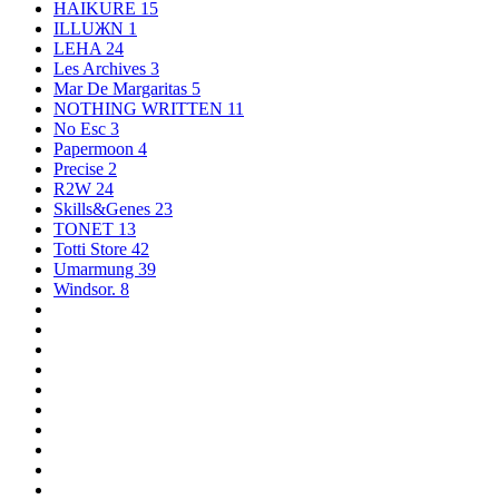
HAIKURE
15
ILLUЖN
1
LEHA
24
Les Archives
3
Mar De Margaritas
5
NOTHING WRITTEN
11
No Esc
3
Papermoon
4
Precise
2
R2W
24
Skills&Genes
23
TONET
13
Totti Store
42
Umarmung
39
Windsor.
8