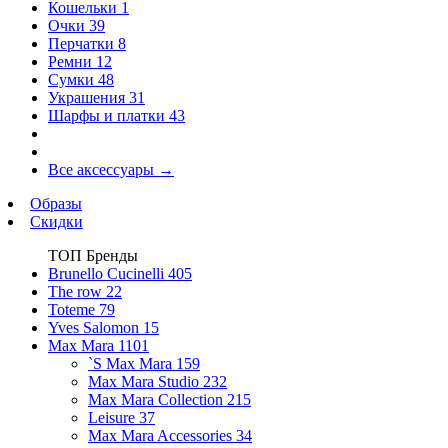
Кошельки
1
Очки
39
Перчатки
8
Ремни
12
Сумки
48
Украшения
31
Шарфы и платки
43
Все аксессуары
→
Образы
Скидки
ТОП Бренды
Brunello Cucinelli
405
The row
22
Toteme
79
Yves Salomon
15
Max Mara
1101
`S Max Mara
159
Max Mara Studio
232
Max Mara Collection
215
Leisure
37
Max Mara Accessories
34