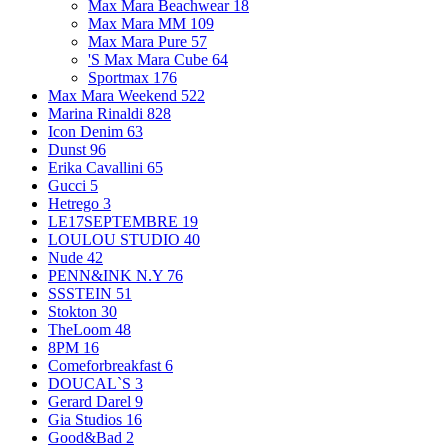
Max Mara Beachwear
18
Max Mara MM
109
Max Mara Pure
57
'S Max Mara Cube
64
Sportmax
176
Max Mara Weekend
522
Marina Rinaldi
828
Icon Denim
63
Dunst
96
Erika Cavallini
65
Gucci
5
Hetrego
3
LE17SEPTEMBRE
19
LOULOU STUDIO
40
Nude
42
PENN&INK N.Y
76
SSSTEIN
51
Stokton
30
TheLoom
48
8PM
16
Comeforbreakfast
6
DOUCAL`S
3
Gerard Darel
9
Gia Studios
16
Good&Bad
2