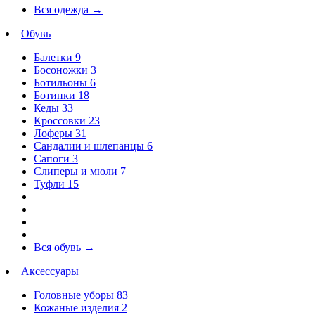
Вся одежда
→
Обувь
Балетки
9
Босоножки
3
Ботильоны
6
Ботинки
18
Кеды
33
Кроссовки
23
Лоферы
31
Сандалии и шлепанцы
6
Сапоги
3
Слиперы и мюли
7
Туфли
15
Вся обувь
→
Аксессуары
Головные уборы
83
Кожаные изделия
2