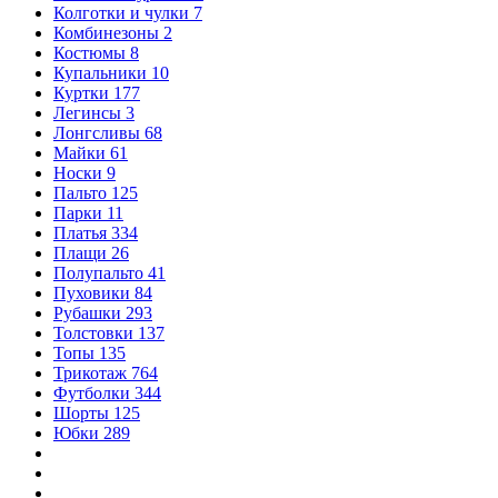
Колготки и чулки
7
Комбинезоны
2
Костюмы
8
Купальники
10
Куртки
177
Легинсы
3
Лонгсливы
68
Майки
61
Носки
9
Пальто
125
Парки
11
Платья
334
Плащи
26
Полупальто
41
Пуховики
84
Рубашки
293
Толстовки
137
Топы
135
Трикотаж
764
Футболки
344
Шорты
125
Юбки
289