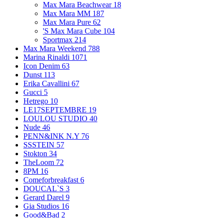
Max Mara Beachwear
18
Max Mara MM
187
Max Mara Pure
62
'S Max Mara Cube
104
Sportmax
214
Max Mara Weekend
788
Marina Rinaldi
1071
Icon Denim
63
Dunst
113
Erika Cavallini
67
Gucci
5
Hetrego
10
LE17SEPTEMBRE
19
LOULOU STUDIO
40
Nude
46
PENN&INK N.Y
76
SSSTEIN
57
Stokton
34
TheLoom
72
8PM
16
Comeforbreakfast
6
DOUCAL`S
3
Gerard Darel
9
Gia Studios
16
Good&Bad
2