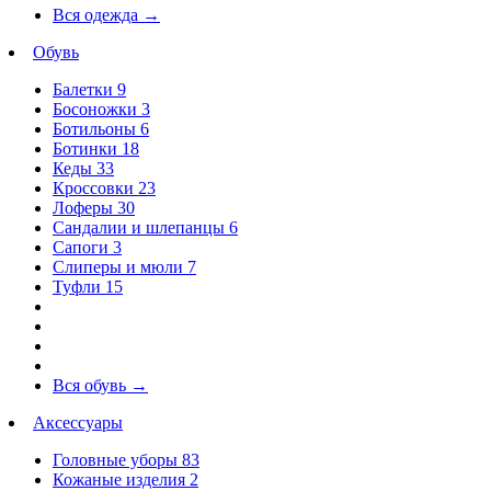
Вся одежда
→
Обувь
Балетки
9
Босоножки
3
Ботильоны
6
Ботинки
18
Кеды
33
Кроссовки
23
Лоферы
30
Сандалии и шлепанцы
6
Сапоги
3
Слиперы и мюли
7
Туфли
15
Вся обувь
→
Аксессуары
Головные уборы
83
Кожаные изделия
2