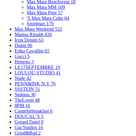
Max Mara Beachwear
18
Max Mara MM
109
Max Mara Pure
57
'S Max Mara Cube
64
Sportmax
176
Max Mara Weekend
522
Marina Rinaldi
826
Icon Denim
63
Dunst
96
Erika Cavallini
65
Gucci
5
Hetrego
3
LE17SEPTEMBRE
19
LOULOU STUDIO
41
Nude
42
PENN&INK N.Y
76
SSSTEIN
51
Stokton
30
TheLoom
48
8PM
16
Comeforbreakfast
6
DOUCAL`S
3
Gerard Darel
9
Gia Studios
16
Good&Bad
2