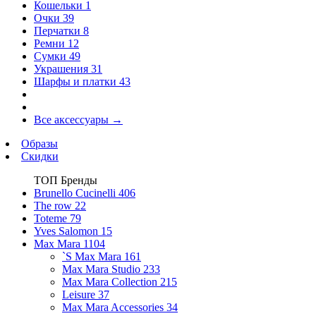
Кошельки
1
Очки
39
Перчатки
8
Ремни
12
Сумки
49
Украшения
31
Шарфы и платки
43
Все аксессуары
→
Образы
Скидки
ТОП Бренды
Brunello Cucinelli
406
The row
22
Toteme
79
Yves Salomon
15
Max Mara
1104
`S Max Mara
161
Max Mara Studio
233
Max Mara Collection
215
Leisure
37
Max Mara Accessories
34