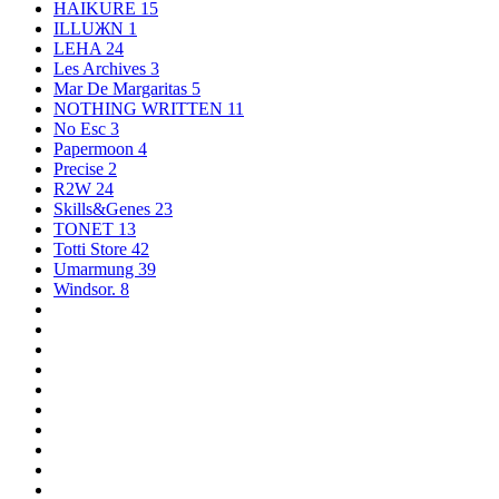
HAIKURE
15
ILLUЖN
1
LEHA
24
Les Archives
3
Mar De Margaritas
5
NOTHING WRITTEN
11
No Esc
3
Papermoon
4
Precise
2
R2W
24
Skills&Genes
23
TONET
13
Totti Store
42
Umarmung
39
Windsor.
8