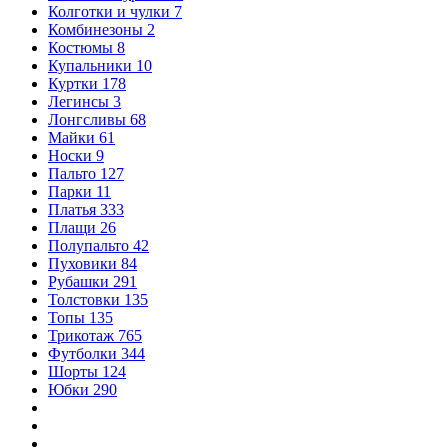
Колготки и чулки
7
Комбинезоны
2
Костюмы
8
Купальники
10
Куртки
178
Легинсы
3
Лонгсливы
68
Майки
61
Носки
9
Пальто
127
Парки
11
Платья
333
Плащи
26
Полупальто
42
Пуховики
84
Рубашки
291
Толстовки
135
Топы
135
Трикотаж
765
Футболки
344
Шорты
124
Юбки
290