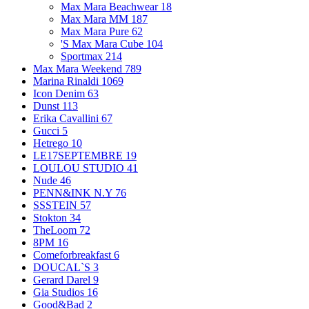
Max Mara Beachwear
18
Max Mara MM
187
Max Mara Pure
62
'S Max Mara Cube
104
Sportmax
214
Max Mara Weekend
789
Marina Rinaldi
1069
Icon Denim
63
Dunst
113
Erika Cavallini
67
Gucci
5
Hetrego
10
LE17SEPTEMBRE
19
LOULOU STUDIO
41
Nude
46
PENN&INK N.Y
76
SSSTEIN
57
Stokton
34
TheLoom
72
8PM
16
Comeforbreakfast
6
DOUCAL`S
3
Gerard Darel
9
Gia Studios
16
Good&Bad
2