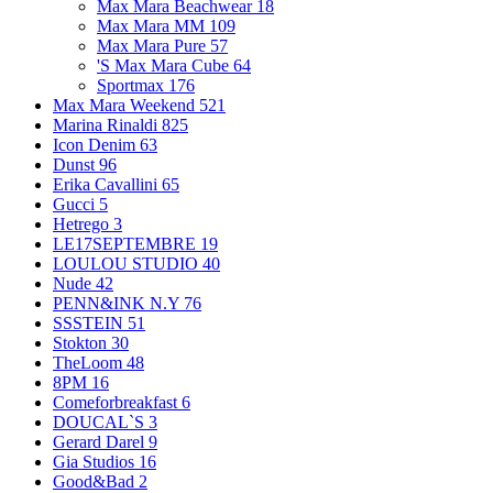
Max Mara Beachwear
18
Max Mara MM
109
Max Mara Pure
57
'S Max Mara Cube
64
Sportmax
176
Max Mara Weekend
521
Marina Rinaldi
825
Icon Denim
63
Dunst
96
Erika Cavallini
65
Gucci
5
Hetrego
3
LE17SEPTEMBRE
19
LOULOU STUDIO
40
Nude
42
PENN&INK N.Y
76
SSSTEIN
51
Stokton
30
TheLoom
48
8PM
16
Comeforbreakfast
6
DOUCAL`S
3
Gerard Darel
9
Gia Studios
16
Good&Bad
2