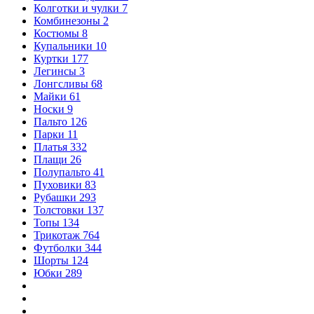
Колготки и чулки
7
Комбинезоны
2
Костюмы
8
Купальники
10
Куртки
177
Легинсы
3
Лонгсливы
68
Майки
61
Носки
9
Пальто
126
Парки
11
Платья
332
Плащи
26
Полупальто
41
Пуховики
83
Рубашки
293
Толстовки
137
Топы
134
Трикотаж
764
Футболки
344
Шорты
124
Юбки
289