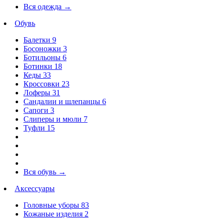
Вся одежда
→
Обувь
Балетки
9
Босоножки
3
Ботильоны
6
Ботинки
18
Кеды
33
Кроссовки
23
Лоферы
31
Сандалии и шлепанцы
6
Сапоги
3
Слиперы и мюли
7
Туфли
15
Вся обувь
→
Аксессуары
Головные уборы
83
Кожаные изделия
2