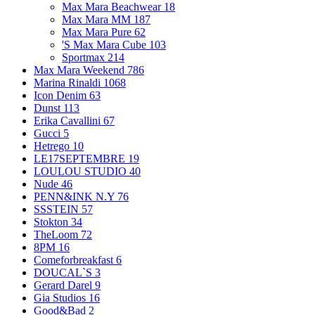
Max Mara Beachwear
18
Max Mara MM
187
Max Mara Pure
62
'S Max Mara Cube
103
Sportmax
214
Max Mara Weekend
786
Marina Rinaldi
1068
Icon Denim
63
Dunst
113
Erika Cavallini
67
Gucci
5
Hetrego
10
LE17SEPTEMBRE
19
LOULOU STUDIO
40
Nude
46
PENN&INK N.Y
76
SSSTEIN
57
Stokton
34
TheLoom
72
8PM
16
Comeforbreakfast
6
DOUCAL`S
3
Gerard Darel
9
Gia Studios
16
Good&Bad
2