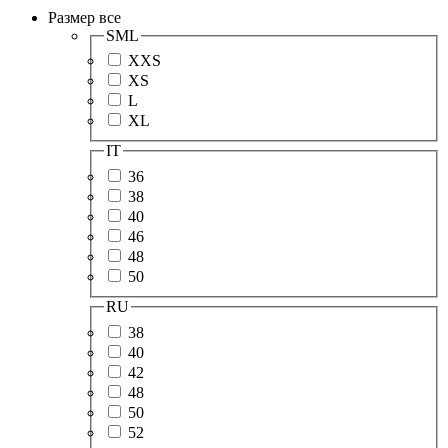
Размер
все
SML
XXS
XS
L
XL
IT
36
38
40
46
48
50
RU
38
40
42
48
50
52