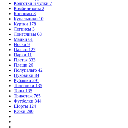
Колготки и чулки
7
Комбинезоны
2
Костюмы
8
Купальники
10
Куртки
178
Легинсы
3
Лонгсливы
68
Майки
61
Носки
9
Пальто
127
Парки
11
Платья
333
Плащи
26
Полупальто
42
Пуховики
84
Рубашки
291
Толстовки
135
Топы
135
Трикотаж
765
Футболки
344
Шорты
124
Юбки
290