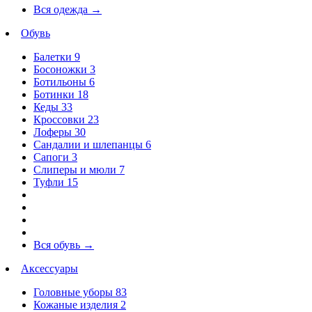
Вся одежда
→
Обувь
Балетки
9
Босоножки
3
Ботильоны
6
Ботинки
18
Кеды
33
Кроссовки
23
Лоферы
30
Сандалии и шлепанцы
6
Сапоги
3
Слиперы и мюли
7
Туфли
15
Вся обувь
→
Аксессуары
Головные уборы
83
Кожаные изделия
2