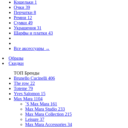
Кошельки
1
Очки
39
Перчатки
8
Ремни
12
Сумки
49
Украшения
31
Шарфы и платки
43
Все аксессуары
→
Образы
Скидки
ТОП Бренды
Brunello Cucinelli
406
The row
22
Toteme
79
Yves Salomon
15
Max Mara
1104
`S Max Mara
161
Max Mara Studio
233
Max Mara Collection
215
Leisure
37
Max Mara Accessories
34