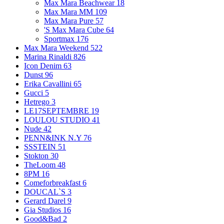
Max Mara Beachwear
18
Max Mara MM
109
Max Mara Pure
57
'S Max Mara Cube
64
Sportmax
176
Max Mara Weekend
522
Marina Rinaldi
826
Icon Denim
63
Dunst
96
Erika Cavallini
65
Gucci
5
Hetrego
3
LE17SEPTEMBRE
19
LOULOU STUDIO
41
Nude
42
PENN&INK N.Y
76
SSSTEIN
51
Stokton
30
TheLoom
48
8PM
16
Comeforbreakfast
6
DOUCAL`S
3
Gerard Darel
9
Gia Studios
16
Good&Bad
2