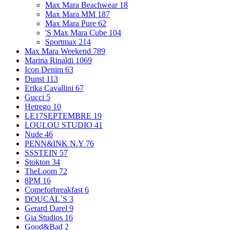
Max Mara Beachwear
18
Max Mara MM
187
Max Mara Pure
62
'S Max Mara Cube
104
Sportmax
214
Max Mara Weekend
789
Marina Rinaldi
1069
Icon Denim
63
Dunst
113
Erika Cavallini
67
Gucci
5
Hetrego
10
LE17SEPTEMBRE
19
LOULOU STUDIO
41
Nude
46
PENN&INK N.Y
76
SSSTEIN
57
Stokton
34
TheLoom
72
8PM
16
Comeforbreakfast
6
DOUCAL`S
3
Gerard Darel
9
Gia Studios
16
Good&Bad
2