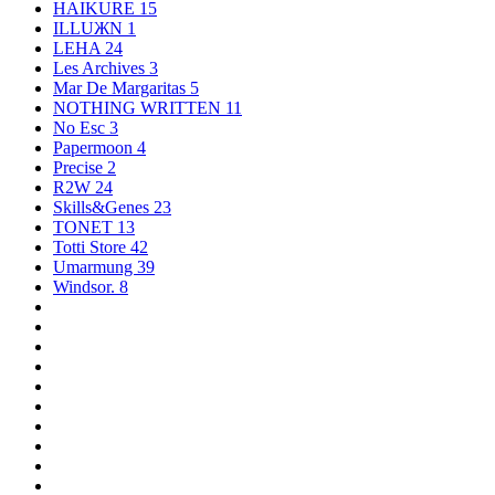
HAIKURE
15
ILLUЖN
1
LEHA
24
Les Archives
3
Mar De Margaritas
5
NOTHING WRITTEN
11
No Esc
3
Papermoon
4
Precise
2
R2W
24
Skills&Genes
23
TONET
13
Totti Store
42
Umarmung
39
Windsor.
8