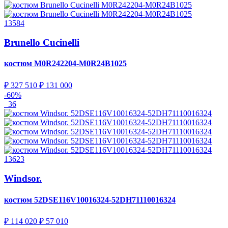
13584
Brunello Cucinelli
костюм
M0R242204-M0R24B1025
₽ 327 510
₽ 131 000
-60%
36
13623
Windsor.
костюм
52DSE116V10016324-52DH71110016324
₽ 114 020
₽ 57 010