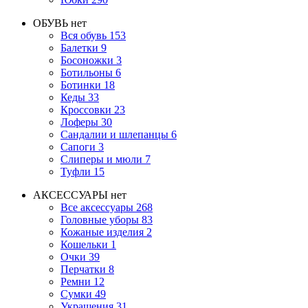
ОБУВЬ
нет
Вся обувь
153
Балетки
9
Босоножки
3
Ботильоны
6
Ботинки
18
Кеды
33
Кроссовки
23
Лоферы
30
Сандалии и шлепанцы
6
Сапоги
3
Слиперы и мюли
7
Туфли
15
АКСЕССУАРЫ
нет
Все аксессуары
268
Головные уборы
83
Кожаные изделия
2
Кошельки
1
Очки
39
Перчатки
8
Ремни
12
Сумки
49
Украшения
31