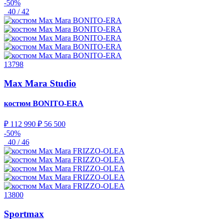
-50%
40 / 42
13798
Max Mara Studio
костюм
BONITO-ERA
₽ 112 990
₽ 56 500
-50%
40 / 46
13800
Sportmax