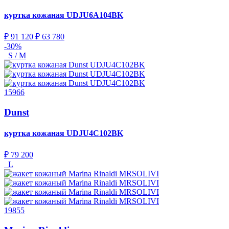
куртка кожаная
UDJU6A104BK
₽ 91 120
₽ 63 780
-30%
S / M
15966
Dunst
куртка кожаная
UDJU4C102BK
₽ 79 200
L
19855