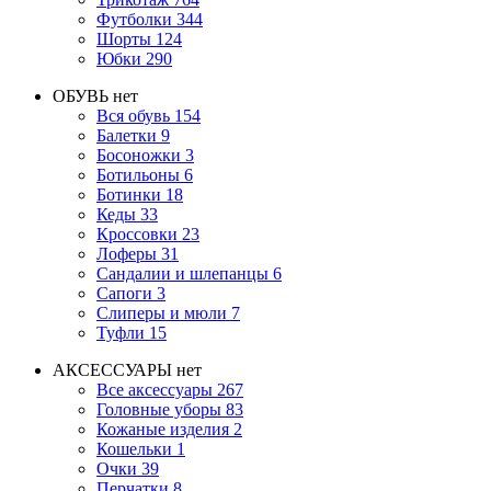
Футболки
344
Шорты
124
Юбки
290
ОБУВЬ
нет
Вся обувь
154
Балетки
9
Босоножки
3
Ботильоны
6
Ботинки
18
Кеды
33
Кроссовки
23
Лоферы
31
Сандалии и шлепанцы
6
Сапоги
3
Слиперы и мюли
7
Туфли
15
АКСЕССУАРЫ
нет
Все аксессуары
267
Головные уборы
83
Кожаные изделия
2
Кошельки
1
Очки
39
Перчатки
8