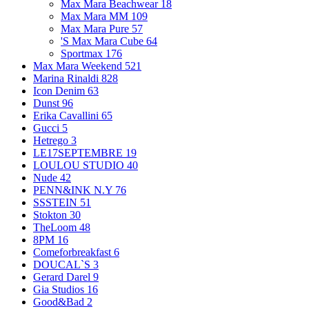
Max Mara Beachwear
18
Max Mara MM
109
Max Mara Pure
57
'S Max Mara Cube
64
Sportmax
176
Max Mara Weekend
521
Marina Rinaldi
828
Icon Denim
63
Dunst
96
Erika Cavallini
65
Gucci
5
Hetrego
3
LE17SEPTEMBRE
19
LOULOU STUDIO
40
Nude
42
PENN&INK N.Y
76
SSSTEIN
51
Stokton
30
TheLoom
48
8PM
16
Comeforbreakfast
6
DOUCAL`S
3
Gerard Darel
9
Gia Studios
16
Good&Bad
2