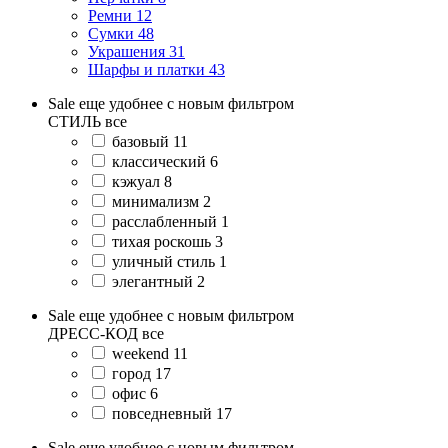
Ремни
12
Сумки
48
Украшения
31
Шарфы и платки
43
Sale еще удобнее с новым фильтром
СТИЛЬ
все
базовый
11
классический
6
кэжуал
8
минимализм
2
расслабленный
1
тихая роскошь
3
уличный стиль
1
элегантный
2
Sale еще удобнее с новым фильтром
ДРЕСС-КОД
все
weekend
11
город
17
офис
6
повседневный
17
Sale еще удобнее с новым фильтром