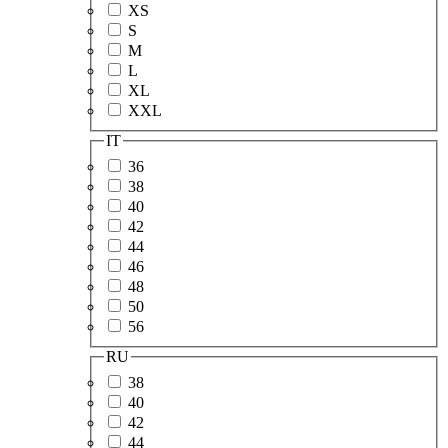
XS
S
M
L
XL
XXL
IT
36
38
40
42
44
46
48
50
56
RU
38
40
42
44