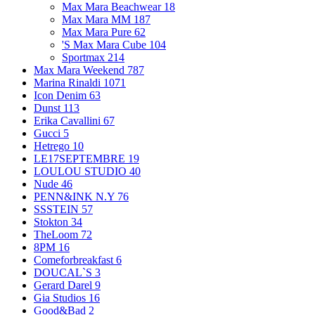
Max Mara Beachwear
18
Max Mara MM
187
Max Mara Pure
62
'S Max Mara Cube
104
Sportmax
214
Max Mara Weekend
787
Marina Rinaldi
1071
Icon Denim
63
Dunst
113
Erika Cavallini
67
Gucci
5
Hetrego
10
LE17SEPTEMBRE
19
LOULOU STUDIO
40
Nude
46
PENN&INK N.Y
76
SSSTEIN
57
Stokton
34
TheLoom
72
8PM
16
Comeforbreakfast
6
DOUCAL`S
3
Gerard Darel
9
Gia Studios
16
Good&Bad
2