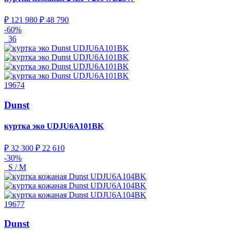
₽ 121 980
₽ 48 790
-60%
36
19674
Dunst
куртка эко
UDJU6A101BK
₽ 32 300
₽ 22 610
-30%
S / M
19677
Dunst