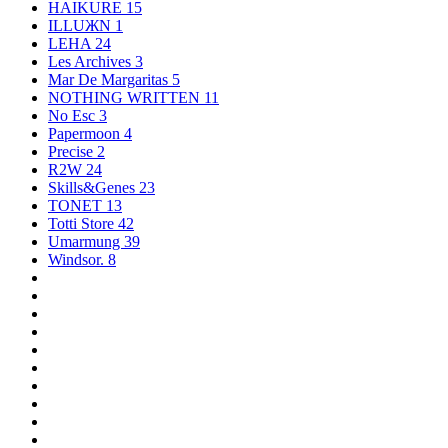
HAIKURE
15
ILLUЖN
1
LEHA
24
Les Archives
3
Mar De Margaritas
5
NOTHING WRITTEN
11
No Esc
3
Papermoon
4
Precise
2
R2W
24
Skills&Genes
23
TONET
13
Totti Store
42
Umarmung
39
Windsor.
8