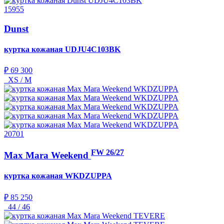
15955
Dunst
куртка кожаная
UDJU4C103BK
₽ 69 300
XS / M
20701
FW 26/27
Max Mara Weekend
куртка кожаная
WKDZUPPA
₽ 85 250
44 / 46