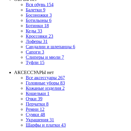
Вся обувь
154
Балетки
9
Босоножки
3
Ботильоны
6
Ботинки
18
Кеды
33
Кроссовки
23
Лоферы
31
Сандалии и шлепанцы
6
Сапоги
3
Слиперы и мюли
7
Туфли
15
АКСЕССУАРЫ
нет
Все аксессуары
267
Головные уборы
83
Кожаные изделия
2
Кошельки
1
Очки
39
Перчатки
8
Ремни
12
Сумки
48
Украшения
31
Шарфы и платки
43