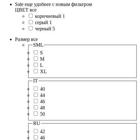
Sale еще удобнее с новым фильтром
ЦВЕТ
все
коричневый
1
серый
1
черный
5
Размер
все
SML
S
M
L
XL
IT
40
44
46
48
50
RU
42
46