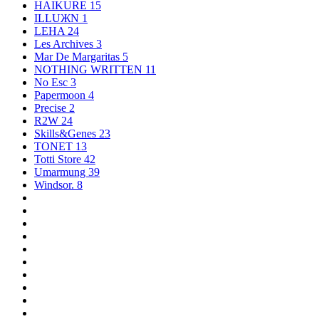
HAIKURE
15
ILLUЖN
1
LEHA
24
Les Archives
3
Mar De Margaritas
5
NOTHING WRITTEN
11
No Esc
3
Papermoon
4
Precise
2
R2W
24
Skills&Genes
23
TONET
13
Totti Store
42
Umarmung
39
Windsor.
8