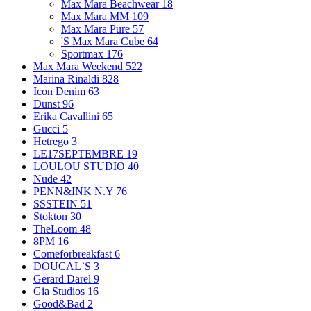
Max Mara Beachwear
18
Max Mara MM
109
Max Mara Pure
57
'S Max Mara Cube
64
Sportmax
176
Max Mara Weekend
522
Marina Rinaldi
828
Icon Denim
63
Dunst
96
Erika Cavallini
65
Gucci
5
Hetrego
3
LE17SEPTEMBRE
19
LOULOU STUDIO
40
Nude
42
PENN&INK N.Y
76
SSSTEIN
51
Stokton
30
TheLoom
48
8PM
16
Comeforbreakfast
6
DOUCAL`S
3
Gerard Darel
9
Gia Studios
16
Good&Bad
2