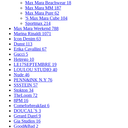
Max Mara Beachwear
18
Max Mara MM
187
Max Mara Pure
62
'S Max Mara Cube
104
Sportmax
214
Max Mara Weekend
788
Marina Rinaldi
1071
Icon Denim
63
Dunst
113
Erika Cavallini
67
Gucci
5
Hetrego
10
LE17SEPTEMBRE
19
LOULOU STUDIO
40
Nude
46
PENN&INK N.Y
76
SSSTEIN
57
Stokton
34
TheLoom
72
8PM
16
Comeforbreakfast
6
DOUCAL`S
3
Gerard Darel
9
Gia Studios
16
Good&Bad
2