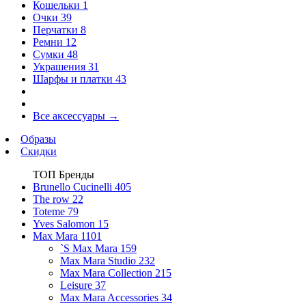
Кошельки
1
Очки
39
Перчатки
8
Ремни
12
Сумки
48
Украшения
31
Шарфы и платки
43
Все аксессуары
→
Образы
Скидки
ТОП Бренды
Brunello Cucinelli
405
The row
22
Toteme
79
Yves Salomon
15
Max Mara
1101
`S Max Mara
159
Max Mara Studio
232
Max Mara Collection
215
Leisure
37
Max Mara Accessories
34