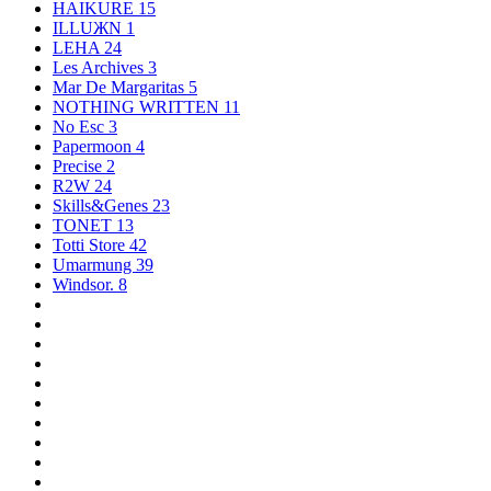
HAIKURE
15
ILLUЖN
1
LEHA
24
Les Archives
3
Mar De Margaritas
5
NOTHING WRITTEN
11
No Esc
3
Papermoon
4
Precise
2
R2W
24
Skills&Genes
23
TONET
13
Totti Store
42
Umarmung
39
Windsor.
8