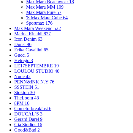
Max Mara Beachwear
18
Max Mara MM
109
Max Mara Pure
57
'S Max Mara Cube
64
Sportmax
176
Max Mara Weekend
522
Marina Rinaldi
827
Icon Denim
63
Dunst
96
Erika Cavallini
65
Gucci
5
Hetrego
3
LE17SEPTEMBRE
19
LOULOU STUDIO
40
Nude
42
PENN&INK N.Y
76
SSSTEIN
51
Stokton
30
TheLoom
48
8PM
16
Comeforbreakfast
6
DOUCAL`S
3
Gerard Darel
9
Gia Studios
16
Good&Bad
2