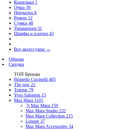
Кошельки
1
Очки
39
Перчатки
8
Ремни
12
Сумки
48
Украшения
31
Шарфы и платки
43
Все аксессуары
→
Образы
Скидки
ТОП Бренды
Brunello Cucinelli
405
The row
22
Toteme
79
Yves Salomon
15
Max Mara
1101
`S Max Mara
159
Max Mara Studio
232
Max Mara Collection
215
Leisure
37
Max Mara Accessories
34