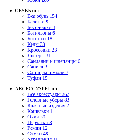
ОБУВЬ
нет
Вся обувь
154
Балетки
9
Босоножки
3
Ботильоны
6
Ботинки
18
Кеды
33
Кроссовки
23
Лоферы
31
Сандалии и шлепанцы
6
Сапоги
3
Слиперы и мюли
7
Туфли
15
АКСЕССУАРЫ
нет
Все аксессуары
267
Головные уборы
83
Кожаные изделия
2
Кошельки
1
Очки
39
Перчатки
8
Ремни
12
Сумки
48
Украшения
31