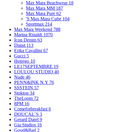
Max Mara Beachwear
18
Max Mara MM
187
Max Mara Pure
62
'S Max Mara Cube
104
Sportmax
214
Max Mara Weekend
788
Marina Rinaldi
1070
Icon Denim
63
Dunst
113
Erika Cavallini
67
Gucci
5
Hetrego
10
LE17SEPTEMBRE
19
LOULOU STUDIO
40
Nude
46
PENN&INK N.Y
76
SSSTEIN
57
Stokton
34
TheLoom
72
8PM
16
Comeforbreakfast
6
DOUCAL`S
3
Gerard Darel
9
Gia Studios
16
Good&Bad
2