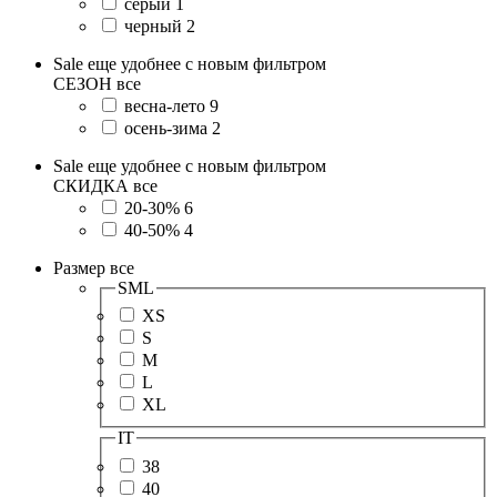
серый
1
черный
2
Sale еще удобнее с новым фильтром
СЕЗОН
все
весна-лето
9
осень-зима
2
Sale еще удобнее с новым фильтром
СКИДКА
все
20-30%
6
40-50%
4
Размер
все
SML
XS
S
M
L
XL
IT
38
40