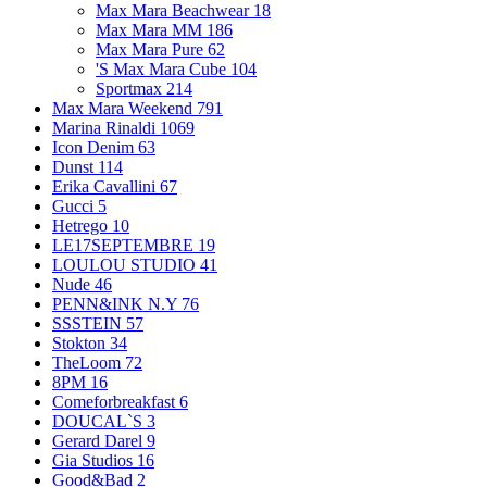
Max Mara Beachwear
18
Max Mara MM
186
Max Mara Pure
62
'S Max Mara Cube
104
Sportmax
214
Max Mara Weekend
791
Marina Rinaldi
1069
Icon Denim
63
Dunst
114
Erika Cavallini
67
Gucci
5
Hetrego
10
LE17SEPTEMBRE
19
LOULOU STUDIO
41
Nude
46
PENN&INK N.Y
76
SSSTEIN
57
Stokton
34
TheLoom
72
8PM
16
Comeforbreakfast
6
DOUCAL`S
3
Gerard Darel
9
Gia Studios
16
Good&Bad
2