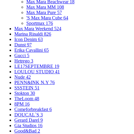
Max Mara Beachwear
18
Max Mara MM
108
Max Mara Pure
57
'S Max Mara Cube
64
Sportmax
176
Max Mara Weekend
524
Marina Rinaldi
826
Icon Denim
63
Dunst
97
Erika Cavallini
65
Gucci
5
Hetrego
3
LE17SEPTEMBRE
19
LOULOU STUDIO
41
Nude
42
PENN&INK N.Y
76
SSSTEIN
51
Stokton
30
TheLoom
48
8PM
16
Comeforbreakfast
6
DOUCAL`S
3
Gerard Darel
9
Gia Studios
16
Good&Bad
2