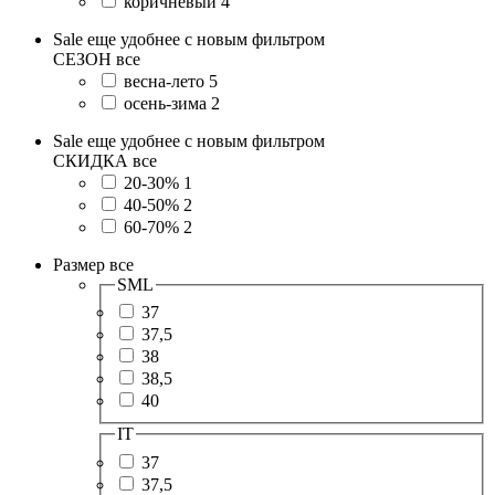
коричневый
4
Sale еще удобнее с новым фильтром
СЕЗОН
все
весна-лето
5
осень-зима
2
Sale еще удобнее с новым фильтром
СКИДКА
все
20-30%
1
40-50%
2
60-70%
2
Размер
все
SML
37
37,5
38
38,5
40
IT
37
37,5