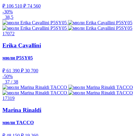
₽ 106 510
₽ 74 560
-30%
38,5
17072
Erika Cavallini
мюли
P5SY05
₽ 61 390
₽ 30 700
-50%
37 / 38
17319
Marina Rinaldi
мюли
TACCO
₽ 48 150
₽ 19 260