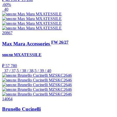
-60%
40
20867
FW 26/27
Max Mara Accessories
мюли
MXATESSILE
₽ 57 780
37 / 37,5 / 38 / 38,5 / 39 / 40
14064
Brunello Cucinelli