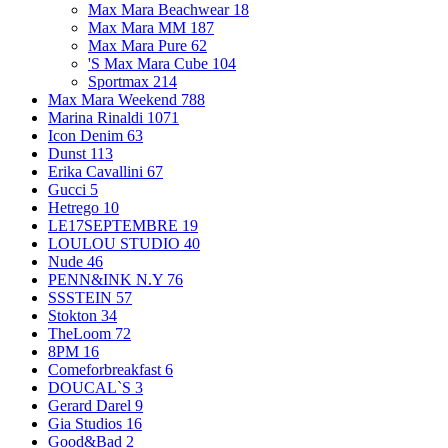
Max Mara Beachwear
18
Max Mara MM
187
Max Mara Pure
62
'S Max Mara Cube
104
Sportmax
214
Max Mara Weekend
788
Marina Rinaldi
1071
Icon Denim
63
Dunst
113
Erika Cavallini
67
Gucci
5
Hetrego
10
LE17SEPTEMBRE
19
LOULOU STUDIO
40
Nude
46
PENN&INK N.Y
76
SSSTEIN
57
Stokton
34
TheLoom
72
8PM
16
Comeforbreakfast
6
DOUCAL`S
3
Gerard Darel
9
Gia Studios
16
Good&Bad
2