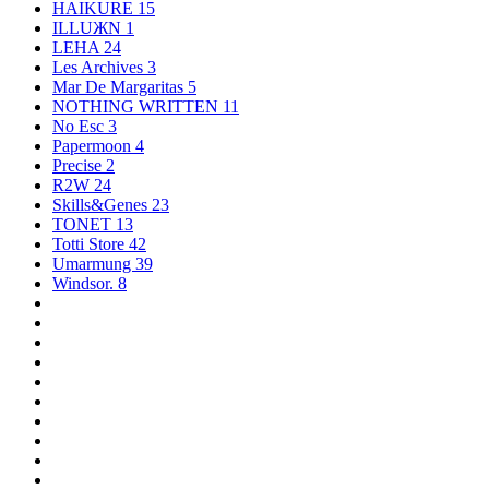
HAIKURE
15
ILLUЖN
1
LEHA
24
Les Archives
3
Mar De Margaritas
5
NOTHING WRITTEN
11
No Esc
3
Papermoon
4
Precise
2
R2W
24
Skills&Genes
23
TONET
13
Totti Store
42
Umarmung
39
Windsor.
8