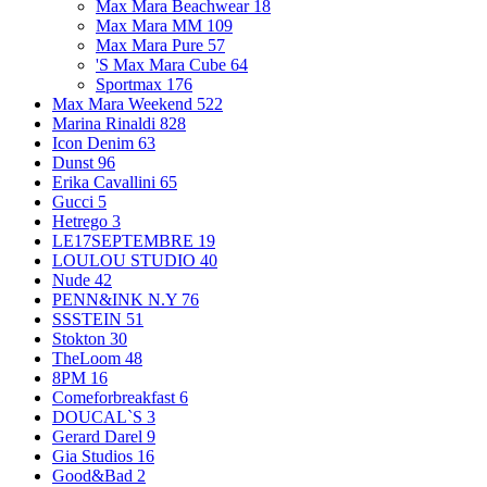
Max Mara Beachwear
18
Max Mara MM
109
Max Mara Pure
57
'S Max Mara Cube
64
Sportmax
176
Max Mara Weekend
522
Marina Rinaldi
828
Icon Denim
63
Dunst
96
Erika Cavallini
65
Gucci
5
Hetrego
3
LE17SEPTEMBRE
19
LOULOU STUDIO
40
Nude
42
PENN&INK N.Y
76
SSSTEIN
51
Stokton
30
TheLoom
48
8PM
16
Comeforbreakfast
6
DOUCAL`S
3
Gerard Darel
9
Gia Studios
16
Good&Bad
2