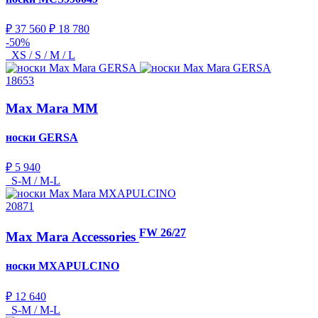
₽ 37 560
₽ 18 780
-50%
XS / S / M / L
18653
Max Mara MM
носки
GERSA
₽ 5 940
S-M / M-L
20871
FW 26/27
Max Mara Accessories
носки
MXAPULCINO
₽ 12 640
S-M / M-L