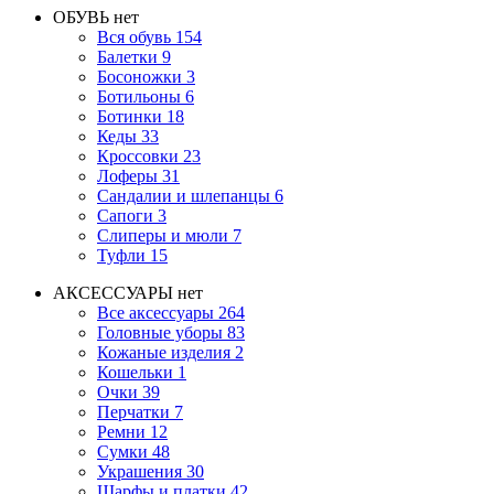
ОБУВЬ
нет
Вся обувь
154
Балетки
9
Босоножки
3
Ботильоны
6
Ботинки
18
Кеды
33
Кроссовки
23
Лоферы
31
Сандалии и шлепанцы
6
Сапоги
3
Слиперы и мюли
7
Туфли
15
АКСЕССУАРЫ
нет
Все аксессуары
264
Головные уборы
83
Кожаные изделия
2
Кошельки
1
Очки
39
Перчатки
7
Ремни
12
Сумки
48
Украшения
30
Шарфы и платки
42