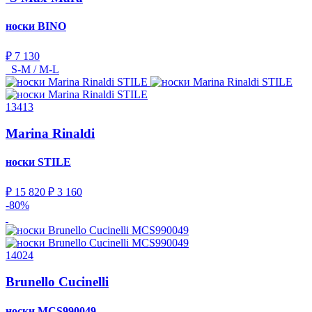
носки
BINO
₽ 7 130
S-M / M-L
13413
Marina Rinaldi
носки
STILE
₽ 15 820
₽ 3 160
-80%
14024
Brunello Cucinelli
носки
MCS990049