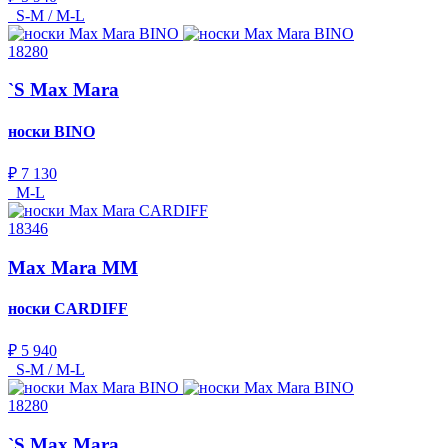
S-M / M-L
18280
`S Max Mara
носки
BINO
₽ 7 130
M-L
18346
Max Mara MM
носки
CARDIFF
₽ 5 940
S-M / M-L
18280
`S Max Mara