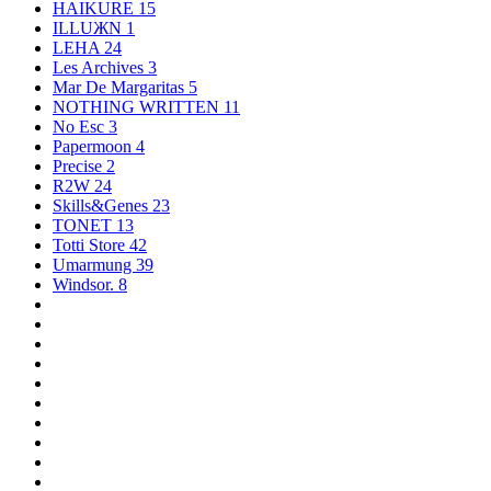
HAIKURE
15
ILLUЖN
1
LEHA
24
Les Archives
3
Mar De Margaritas
5
NOTHING WRITTEN
11
No Esc
3
Papermoon
4
Precise
2
R2W
24
Skills&Genes
23
TONET
13
Totti Store
42
Umarmung
39
Windsor.
8