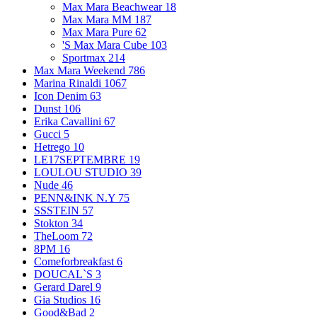
Max Mara Beachwear
18
Max Mara MM
187
Max Mara Pure
62
'S Max Mara Cube
103
Sportmax
214
Max Mara Weekend
786
Marina Rinaldi
1067
Icon Denim
63
Dunst
106
Erika Cavallini
67
Gucci
5
Hetrego
10
LE17SEPTEMBRE
19
LOULOU STUDIO
39
Nude
46
PENN&INK N.Y
75
SSSTEIN
57
Stokton
34
TheLoom
72
8PM
16
Comeforbreakfast
6
DOUCAL`S
3
Gerard Darel
9
Gia Studios
16
Good&Bad
2