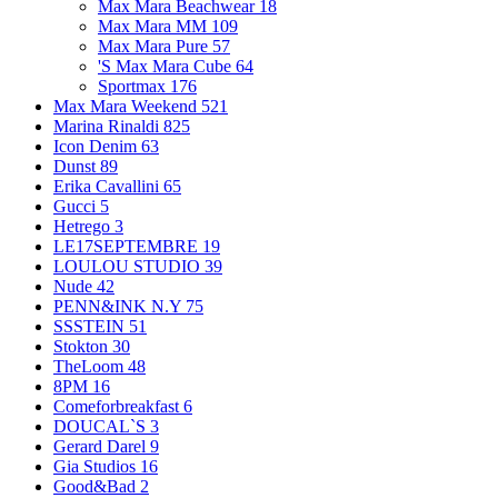
Max Mara Beachwear
18
Max Mara MM
109
Max Mara Pure
57
'S Max Mara Cube
64
Sportmax
176
Max Mara Weekend
521
Marina Rinaldi
825
Icon Denim
63
Dunst
89
Erika Cavallini
65
Gucci
5
Hetrego
3
LE17SEPTEMBRE
19
LOULOU STUDIO
39
Nude
42
PENN&INK N.Y
75
SSSTEIN
51
Stokton
30
TheLoom
48
8PM
16
Comeforbreakfast
6
DOUCAL`S
3
Gerard Darel
9
Gia Studios
16
Good&Bad
2