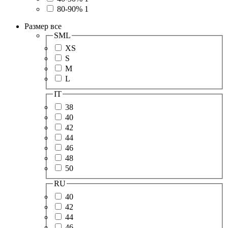
80-90%
1
Размер
все
SML
XS
S
M
L
IT
38
40
42
44
46
48
50
RU
40
42
44
46