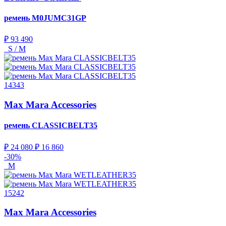
ремень
M0JUMC31GP
₽ 93 490
S / M
14343
Max Mara Accessories
ремень
CLASSICBELT35
₽ 24 080
₽ 16 860
-30%
M
15242
Max Mara Accessories