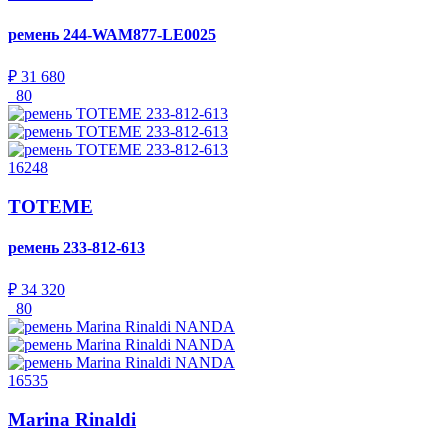
ремень
244-WAM877-LE0025
₽ 31 680
80
16248
TOTEME
ремень
233-812-613
₽ 34 320
80
16535
Marina Rinaldi