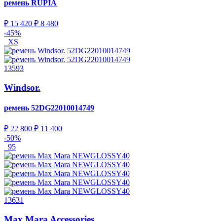
ремень
RUPIA
₽ 15 420
₽ 8 480
-45%
XS
13593
Windsor.
ремень
52DG22010014749
₽ 22 800
₽ 11 400
-50%
95
13631
Max Mara Accessories