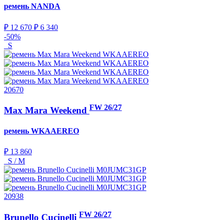
ремень
NANDA
₽ 12 670
₽ 6 340
-50%
S
20670
FW 26/27
Max Mara Weekend
ремень
WKAAEREO
₽ 13 860
S / M
20938
FW 26/27
Brunello Cucinelli