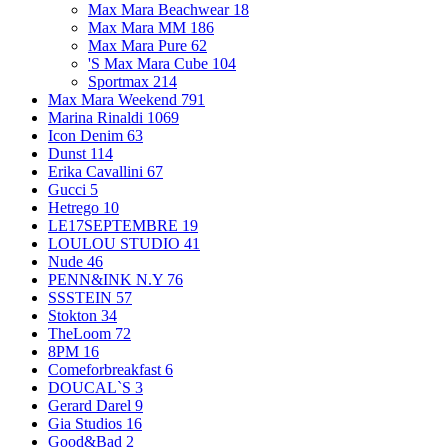
Max Mara Beachwear
18
Max Mara MM
186
Max Mara Pure
62
'S Max Mara Cube
104
Sportmax
214
Max Mara Weekend
791
Marina Rinaldi
1069
Icon Denim
63
Dunst
114
Erika Cavallini
67
Gucci
5
Hetrego
10
LE17SEPTEMBRE
19
LOULOU STUDIO
41
Nude
46
PENN&INK N.Y
76
SSSTEIN
57
Stokton
34
TheLoom
72
8PM
16
Comeforbreakfast
6
DOUCAL`S
3
Gerard Darel
9
Gia Studios
16
Good&Bad
2