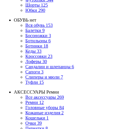
Шорты
125
Юбки
290
ОБУВЬ
нет
Вся обувь
153
Балетки
9
Босоножки
3
Ботильоны
6
Ботинки
18
Кеды
33
Кроссовки
23
Лоферы
30
Сандалии и шлепанцы
6
Сапоги
3
Слиперы и мюли
7
Туфли
15
АКСЕССУАРЫ
Ремни
Все аксессуары
269
Ремни
12
Головные уборы
84
Кожаные изделия
2
Кошельки
1
Очки
39
Перчатки
8