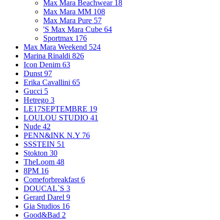
Max Mara Beachwear
18
Max Mara MM
108
Max Mara Pure
57
'S Max Mara Cube
64
Sportmax
176
Max Mara Weekend
524
Marina Rinaldi
826
Icon Denim
63
Dunst
97
Erika Cavallini
65
Gucci
5
Hetrego
3
LE17SEPTEMBRE
19
LOULOU STUDIO
41
Nude
42
PENN&INK N.Y
76
SSSTEIN
51
Stokton
30
TheLoom
48
8PM
16
Comeforbreakfast
6
DOUCAL`S
3
Gerard Darel
9
Gia Studios
16
Good&Bad
2