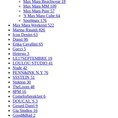
Max Mara Beachwear
18
Max Mara MM
109
Max Mara Pure
57
'S Max Mara Cube
64
Sportmax
176
Max Mara Weekend
522
Marina Rinaldi
826
Icon Denim
63
Dunst
96
Erika Cavallini
65
Gucci
5
Hetrego
3
LE17SEPTEMBRE
19
LOULOU STUDIO
41
Nude
42
PENN&INK N.Y
76
SSSTEIN
51
Stokton
30
TheLoom
48
8PM
16
Comeforbreakfast
6
DOUCAL`S
3
Gerard Darel
9
Gia Studios
16
Good&Bad
2