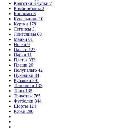
Колготки и чулки
7
Комбинезоны
2
Костюмы
8
Купальники
10
Куртки
178
Легинсы
3
Лонгсливы
68
Майки
61
Носки
9
Пальто
127
Парки
11
Платья
333
Плащи
26
Полупальто
42
Пуховики
84
Рубашки
291
Толстовки
135
Топы
135
Трикотаж
765
Футболки
344
Шорты
124
Юбки
290