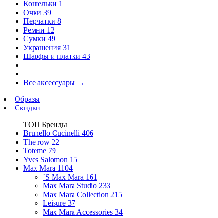
Кошельки
1
Очки
39
Перчатки
8
Ремни
12
Сумки
49
Украшения
31
Шарфы и платки
43
Все аксессуары
→
Образы
Скидки
ТОП Бренды
Brunello Cucinelli
406
The row
22
Toteme
79
Yves Salomon
15
Max Mara
1104
`S Max Mara
161
Max Mara Studio
233
Max Mara Collection
215
Leisure
37
Max Mara Accessories
34