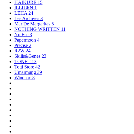
HAIKURE
15
ILLUЖN
1
LEHA
24
Les Archives
3
Mar De Margaritas
5
NOTHING WRITTEN
11
No Esc
3
Papermoon
4
Precise
2
R2W
24
Skills&Genes
23
TONET
13
Totti Store
42
Umarmung
39
Windsor.
8