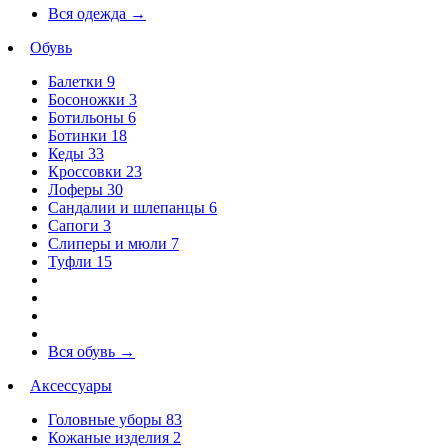
Вся одежда
→
Обувь
Балетки
9
Босоножки
3
Ботильоны
6
Ботинки
18
Кеды
33
Кроссовки
23
Лоферы
30
Сандалии и шлепанцы
6
Сапоги
3
Слиперы и мюли
7
Туфли
15
Вся обувь
→
Аксессуары
Головные уборы
83
Кожаные изделия
2