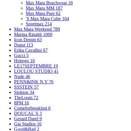
Max Mara Beachwear
18
Max Mara MM
187
Max Mara Pure
62
'S Max Mara Cube
104
Sportmax
214
Max Mara Weekend
789
Marina Rinaldi
1069
Icon Denim
63
Dunst
113
Erika Cavallini
67
Gucci
5
Hetrego
10
LE17SEPTEMBRE
19
LOULOU STUDIO
41
Nude
46
PENN&INK N.Y
76
SSSTEIN
57
Stokton
34
TheLoom
72
8PM
16
Comeforbreakfast
6
DOUCAL`S
3
Gerard Darel
9
Gia Studios
16
Good&Bad
2