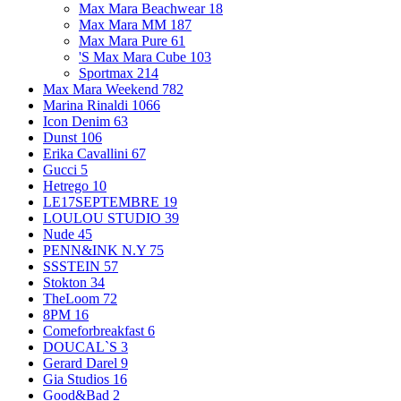
Max Mara Beachwear
18
Max Mara MM
187
Max Mara Pure
61
'S Max Mara Cube
103
Sportmax
214
Max Mara Weekend
782
Marina Rinaldi
1066
Icon Denim
63
Dunst
106
Erika Cavallini
67
Gucci
5
Hetrego
10
LE17SEPTEMBRE
19
LOULOU STUDIO
39
Nude
45
PENN&INK N.Y
75
SSSTEIN
57
Stokton
34
TheLoom
72
8PM
16
Comeforbreakfast
6
DOUCAL`S
3
Gerard Darel
9
Gia Studios
16
Good&Bad
2