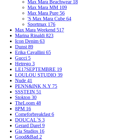
Max Mara Beachwear
18
Max Mara MM
109
Max Mara Pure
56
'S Max Mara Cube
64
Sportmax
176
Max Mara Weekend
517
Marina Rinaldi
823
Icon Denim
63
Dunst
89
Erika Cavallini
65
Gucci
5
Hetrego
3
LE17SEPTEMBRE
19
LOULOU STUDIO
39
Nude
41
PENN&INK N.Y
75
SSSTEIN
51
Stokton
30
TheLoom
48
8PM
16
Comeforbreakfast
6
DOUCAL`S
3
Gerard Darel
9
Gia Studios
16
Good&Bad
2