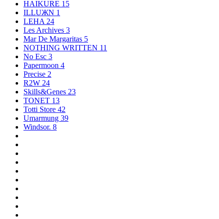
HAIKURE
15
ILLUЖN
1
LEHA
24
Les Archives
3
Mar De Margaritas
5
NOTHING WRITTEN
11
No Esc
3
Papermoon
4
Precise
2
R2W
24
Skills&Genes
23
TONET
13
Totti Store
42
Umarmung
39
Windsor.
8