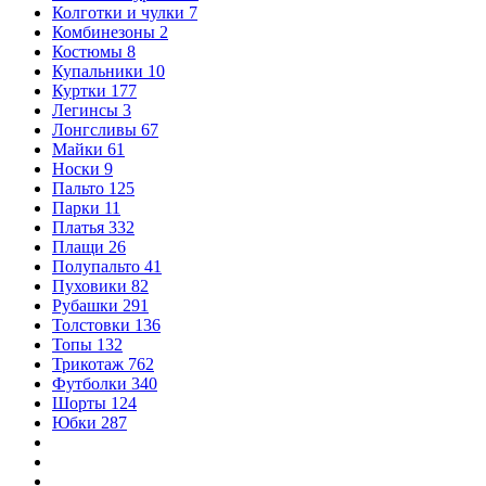
Колготки и чулки
7
Комбинезоны
2
Костюмы
8
Купальники
10
Куртки
177
Легинсы
3
Лонгсливы
67
Майки
61
Носки
9
Пальто
125
Парки
11
Платья
332
Плащи
26
Полупальто
41
Пуховики
82
Рубашки
291
Толстовки
136
Топы
132
Трикотаж
762
Футболки
340
Шорты
124
Юбки
287