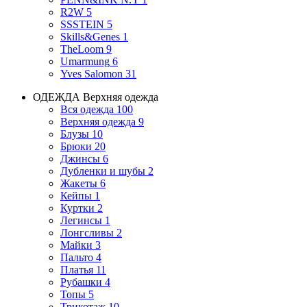
R2W
5
SSSTEIN
5
Skills&Genes
1
TheLoom
9
Umarmung
6
Yves Salomon
31
ОДЕЖДА
Верхняя одежда
Вся одежда
100
Верхняя одежда
9
Блузы
10
Брюки
20
Джинсы
6
Дубленки и шубы
2
Жакеты
6
Кейпы
1
Куртки
2
Легинсы
1
Лонгсливы
2
Майки
3
Пальто
4
Платья
11
Рубашки
4
Топы
5
Трикотаж
10