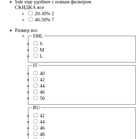
Sale еще удобнее с новым фильтром
СКИДКА
все
20-30%
2
40-50%
7
Размер
все
SML
S
M
L
IT
40
42
44
46
50
RU
42
44
46
48