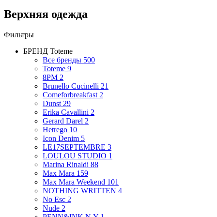
Верхняя одежда
Фильтры
БРЕНД
Toteme
Все бренды
500
Toteme
9
8PM
2
Brunello Cucinelli
21
Comeforbreakfast
2
Dunst
29
Erika Cavallini
2
Gerard Darel
2
Hetrego
10
Icon Denim
5
LE17SEPTEMBRE
3
LOULOU STUDIO
1
Marina Rinaldi
88
Max Mara
159
Max Mara Weekend
101
NOTHING WRITTEN
4
No Esc
2
Nude
2
PENN&INK N.Y
1