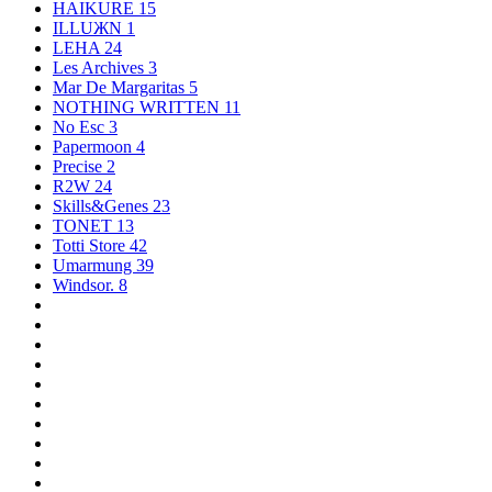
HAIKURE
15
ILLUЖN
1
LEHA
24
Les Archives
3
Mar De Margaritas
5
NOTHING WRITTEN
11
No Esc
3
Papermoon
4
Precise
2
R2W
24
Skills&Genes
23
TONET
13
Totti Store
42
Umarmung
39
Windsor.
8