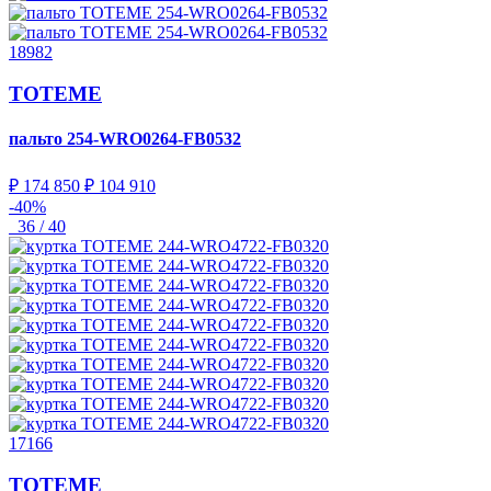
18982
TOTEME
пальто
254-WRO0264-FB0532
₽ 174 850
₽ 104 910
-40%
36 / 40
17166
TOTEME