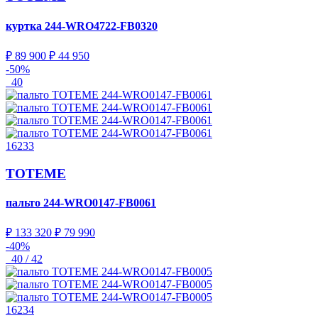
куртка
244-WRO4722-FB0320
₽ 89 900
₽ 44 950
-50%
40
16233
TOTEME
пальто
244-WRO0147-FB0061
₽ 133 320
₽ 79 990
-40%
40 / 42
16234