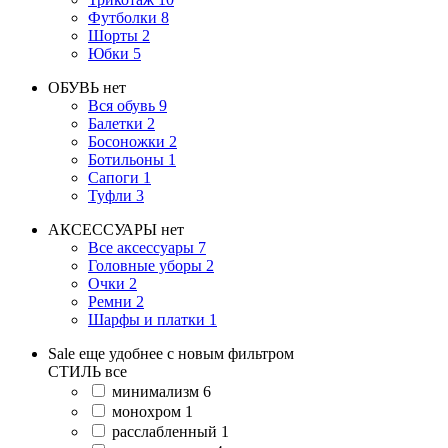
Футболки
8
Шорты
2
Юбки
5
ОБУВЬ
нет
Вся обувь
9
Балетки
2
Босоножки
2
Ботильоны
1
Сапоги
1
Туфли
3
АКСЕССУАРЫ
нет
Все аксессуары
7
Головные уборы
2
Очки
2
Ремни
2
Шарфы и платки
1
Sale еще удобнее с новым фильтром
СТИЛЬ
все
минимализм
6
монохром
1
расслабленный
1