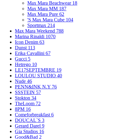
Max Mara Beachwear
18
Max Mara MM
187
Max Mara Pure
62
'S Max Mara Cube
104
Sportmax
214
Max Mara Weekend
788
Marina Rinaldi
1070
Icon Denim
63
Dunst
113
Erika Cavallini
67
Gucci
5
Hetrego
10
LE17SEPTEMBRE
19
LOULOU STUDIO
40
Nude
46
PENN&INK N.Y
76
SSSTEIN
57
Stokton
34
TheLoom
72
8PM
16
Comeforbreakfast
6
DOUCAL`S
3
Gerard Darel
9
Gia Studios
16
Good&Bad
2