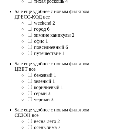
тихая роскошь
4
Sale еще удобнее с новым фильтром
ДРЕСС-КОД
все
weekend
2
город
6
зимние каникулы
2
офис
1
повседневный
6
путешествие
1
Sale еще удобнее с новым фильтром
ЦВЕТ
все
бежевый
1
зеленый
1
коричневый
1
серый
3
черный
3
Sale еще удобнее с новым фильтром
СЕЗОН
все
весна-лето
2
осень-зима
7