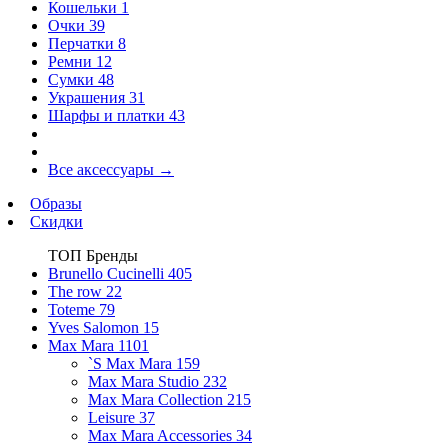
Кошельки
1
Очки
39
Перчатки
8
Ремни
12
Сумки
48
Украшения
31
Шарфы и платки
43
Все аксессуары
→
Образы
Скидки
ТОП Бренды
Brunello Cucinelli
405
The row
22
Toteme
79
Yves Salomon
15
Max Mara
1101
`S Max Mara
159
Max Mara Studio
232
Max Mara Collection
215
Leisure
37
Max Mara Accessories
34