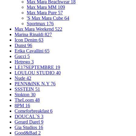
Max Mara Beachwear
18
Max Mara MM
109
Max Mara Pure
57
'S Max Mara Cube
64
Sportmax
176
Max Mara Weekend
522
Marina Rinaldi
827
Icon Denim
63
Dunst
96
Erika Cavallini
65
Gucci
5
Hetrego
3
LE17SEPTEMBRE
19
LOULOU STUDIO
40
Nude
42
PENN&INK N.Y
76
SSSTEIN
51
Stokton
30
TheLoom
48
8PM
16
Comeforbreakfast
6
DOUCAL`S
3
Gerard Darel
9
Gia Studios
16
Good&Bad
2