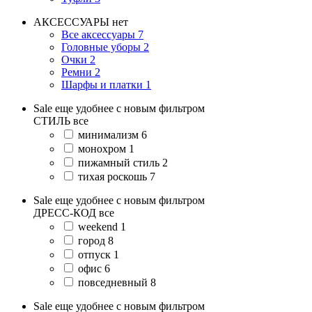
АКСЕССУАРЫ
нет
Все аксессуары
7
Головные уборы
2
Очки
2
Ремни
2
Шарфы и платки
1
Sale еще удобнее с новым фильтром
СТИЛЬ
все
минимализм
6
монохром
1
пижамный стиль
2
тихая роскошь
7
Sale еще удобнее с новым фильтром
ДРЕСС-КОД
все
weekend
1
город
8
отпуск
1
офис
6
повседневный
8
Sale еще удобнее с новым фильтром