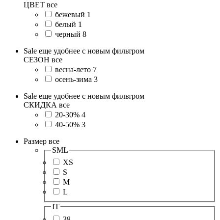
ЦВЕТ
все
бежевый
1
белый
1
черный
8
Sale еще удобнее с новым фильтром
СЕЗОН
все
весна-лето
7
осень-зима
3
Sale еще удобнее с новым фильтром
СКИДКА
все
20-30%
4
40-50%
3
Размер
все
SML
XS
S
M
L
IT
38