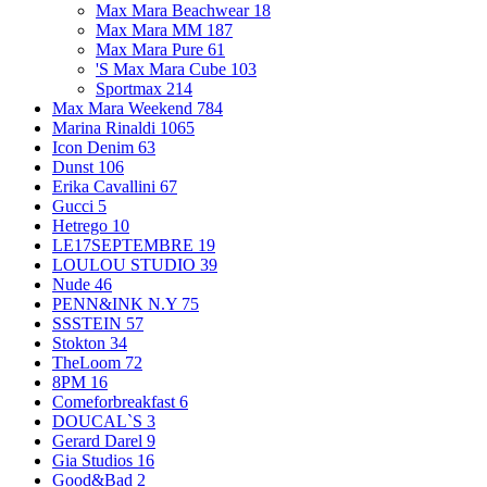
Max Mara Beachwear
18
Max Mara MM
187
Max Mara Pure
61
'S Max Mara Cube
103
Sportmax
214
Max Mara Weekend
784
Marina Rinaldi
1065
Icon Denim
63
Dunst
106
Erika Cavallini
67
Gucci
5
Hetrego
10
LE17SEPTEMBRE
19
LOULOU STUDIO
39
Nude
46
PENN&INK N.Y
75
SSSTEIN
57
Stokton
34
TheLoom
72
8PM
16
Comeforbreakfast
6
DOUCAL`S
3
Gerard Darel
9
Gia Studios
16
Good&Bad
2