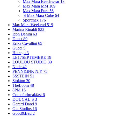
Max Mara Beachwear
18
Max Mara MM
109
Max Mara Pure
56
'S Max Mara Cube
64
Sportmax
176
Max Mara Weekend
519
Marina Rinaldi
823
Icon Denim
63
Dunst
89
Erika Cavallini
65
Gucci
5
Hetrego
3
LE17SEPTEMBRE
19
LOULOU STUDIO
39
Nude
42
PENN&INK N.Y
75
SSSTEIN
51
Stokton
30
TheLoom
48
8PM
16
Comeforbreakfast
6
DOUCAL`S
3
Gerard Darel
9
Gia Studios
16
Good&Bad
2