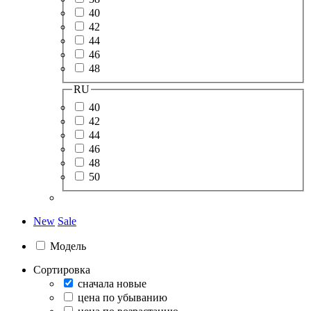
40
42
44
46
48
RU
40
42
44
46
48
50
New
Sale
Модель
Сортировка
сначала новые
цена по убыванию