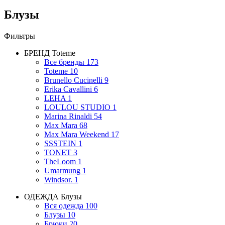
Блузы
Фильтры
БРЕНД
Toteme
Все бренды
173
Toteme
10
Brunello Cucinelli
9
Erika Cavallini
6
LEHA
1
LOULOU STUDIO
1
Marina Rinaldi
54
Max Mara
68
Max Mara Weekend
17
SSSTEIN
1
TONET
3
TheLoom
1
Umarmung
1
Windsor.
1
ОДЕЖДА
Блузы
Вся одежда
100
Блузы
10
Брюки
20