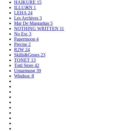
HAIKURE
15
ILLUЖN
1
LEHA
24
Les Archives
3
Mar De Margaritas
5
NOTHING WRITTEN
11
No Esc
3
Papermoon
4
Precise
2
R2W
24
Skills&Genes
23
TONET
13
Totti Store
42
Umarmung
39
Windsor.
8