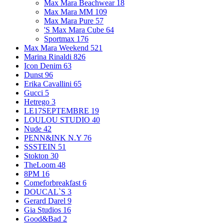
Max Mara Beachwear
18
Max Mara MM
109
Max Mara Pure
57
'S Max Mara Cube
64
Sportmax
176
Max Mara Weekend
521
Marina Rinaldi
826
Icon Denim
63
Dunst
96
Erika Cavallini
65
Gucci
5
Hetrego
3
LE17SEPTEMBRE
19
LOULOU STUDIO
40
Nude
42
PENN&INK N.Y
76
SSSTEIN
51
Stokton
30
TheLoom
48
8PM
16
Comeforbreakfast
6
DOUCAL`S
3
Gerard Darel
9
Gia Studios
16
Good&Bad
2