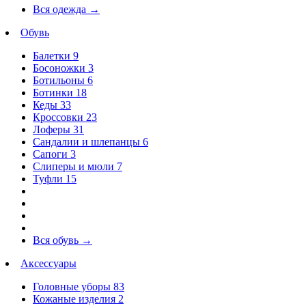
Вся одежда
→
Обувь
Балетки
9
Босоножки
3
Ботильоны
6
Ботинки
18
Кеды
33
Кроссовки
23
Лоферы
31
Сандалии и шлепанцы
6
Сапоги
3
Слиперы и мюли
7
Туфли
15
Вся обувь
→
Аксессуары
Головные уборы
83
Кожаные изделия
2