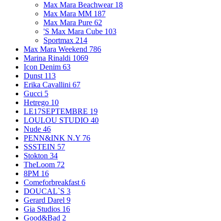
Max Mara Beachwear
18
Max Mara MM
187
Max Mara Pure
62
'S Max Mara Cube
103
Sportmax
214
Max Mara Weekend
786
Marina Rinaldi
1069
Icon Denim
63
Dunst
113
Erika Cavallini
67
Gucci
5
Hetrego
10
LE17SEPTEMBRE
19
LOULOU STUDIO
40
Nude
46
PENN&INK N.Y
76
SSSTEIN
57
Stokton
34
TheLoom
72
8PM
16
Comeforbreakfast
6
DOUCAL`S
3
Gerard Darel
9
Gia Studios
16
Good&Bad
2