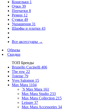
Кошельки
1
Очки
39
Перчатки
8
Ремни
12
Сумки
49
Украшения
31
Шарфы и платки
43
Все аксессуары
→
Образы
Скидки
ТОП Бренды
Brunello Cucinelli
406
The row
22
Toteme
79
Yves Salomon
15
Max Mara
1104
`S Max Mara
161
Max Mara Studio
233
Max Mara Collection
215
Leisure
37
Max Mara Accessories
34