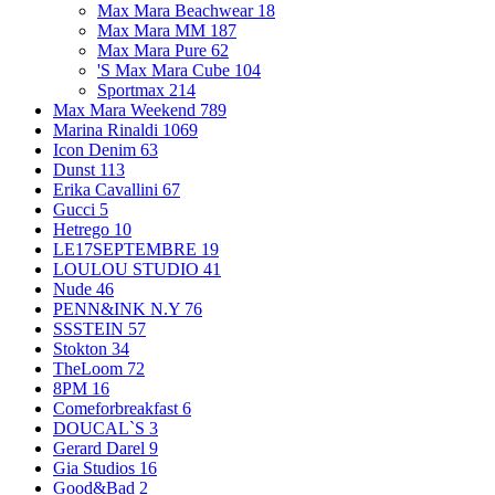
Max Mara Beachwear
18
Max Mara MM
187
Max Mara Pure
62
'S Max Mara Cube
104
Sportmax
214
Max Mara Weekend
789
Marina Rinaldi
1069
Icon Denim
63
Dunst
113
Erika Cavallini
67
Gucci
5
Hetrego
10
LE17SEPTEMBRE
19
LOULOU STUDIO
41
Nude
46
PENN&INK N.Y
76
SSSTEIN
57
Stokton
34
TheLoom
72
8PM
16
Comeforbreakfast
6
DOUCAL`S
3
Gerard Darel
9
Gia Studios
16
Good&Bad
2