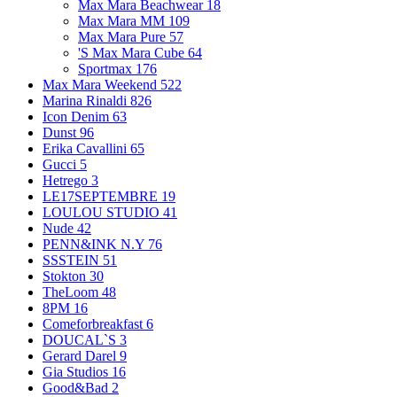
Max Mara Beachwear
18
Max Mara MM
109
Max Mara Pure
57
'S Max Mara Cube
64
Sportmax
176
Max Mara Weekend
522
Marina Rinaldi
826
Icon Denim
63
Dunst
96
Erika Cavallini
65
Gucci
5
Hetrego
3
LE17SEPTEMBRE
19
LOULOU STUDIO
41
Nude
42
PENN&INK N.Y
76
SSSTEIN
51
Stokton
30
TheLoom
48
8PM
16
Comeforbreakfast
6
DOUCAL`S
3
Gerard Darel
9
Gia Studios
16
Good&Bad
2