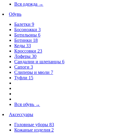
Вся одежда
→
Обувь
Балетки
9
Босоножки
3
Ботильоны
6
Ботинки
18
Кеды
33
Кроссовки
23
Лоферы
30
Сандалии и шлепанцы
6
Сапоги
3
Слиперы и мюли
7
Туфли
15
Вся обувь
→
Аксессуары
Головные уборы
83
Кожаные изделия
2