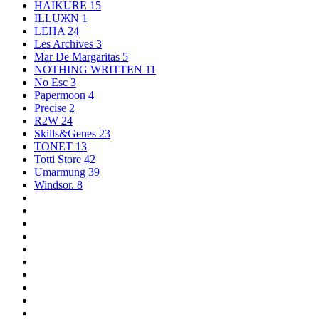
HAIKURE
15
ILLUЖN
1
LEHA
24
Les Archives
3
Mar De Margaritas
5
NOTHING WRITTEN
11
No Esc
3
Papermoon
4
Precise
2
R2W
24
Skills&Genes
23
TONET
13
Totti Store
42
Umarmung
39
Windsor.
8