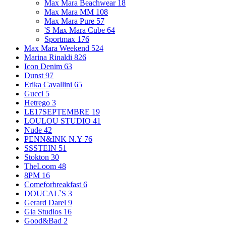
Max Mara Beachwear
18
Max Mara MM
108
Max Mara Pure
57
'S Max Mara Cube
64
Sportmax
176
Max Mara Weekend
524
Marina Rinaldi
826
Icon Denim
63
Dunst
97
Erika Cavallini
65
Gucci
5
Hetrego
3
LE17SEPTEMBRE
19
LOULOU STUDIO
41
Nude
42
PENN&INK N.Y
76
SSSTEIN
51
Stokton
30
TheLoom
48
8PM
16
Comeforbreakfast
6
DOUCAL`S
3
Gerard Darel
9
Gia Studios
16
Good&Bad
2