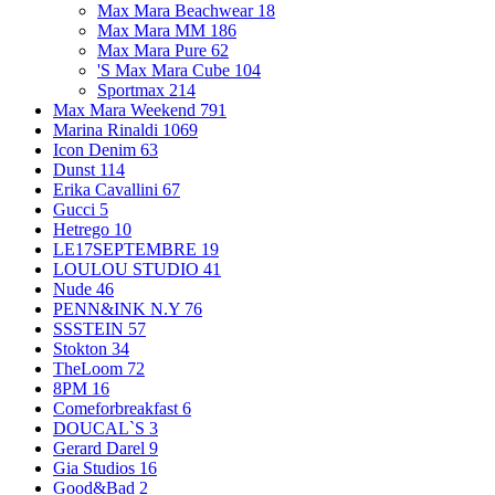
Max Mara Beachwear
18
Max Mara MM
186
Max Mara Pure
62
'S Max Mara Cube
104
Sportmax
214
Max Mara Weekend
791
Marina Rinaldi
1069
Icon Denim
63
Dunst
114
Erika Cavallini
67
Gucci
5
Hetrego
10
LE17SEPTEMBRE
19
LOULOU STUDIO
41
Nude
46
PENN&INK N.Y
76
SSSTEIN
57
Stokton
34
TheLoom
72
8PM
16
Comeforbreakfast
6
DOUCAL`S
3
Gerard Darel
9
Gia Studios
16
Good&Bad
2