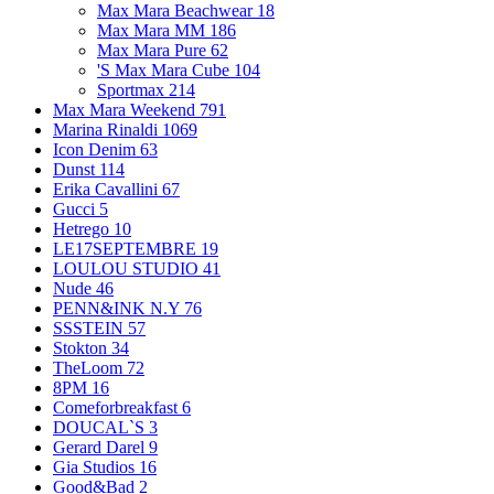
Max Mara Beachwear
18
Max Mara MM
186
Max Mara Pure
62
'S Max Mara Cube
104
Sportmax
214
Max Mara Weekend
791
Marina Rinaldi
1069
Icon Denim
63
Dunst
114
Erika Cavallini
67
Gucci
5
Hetrego
10
LE17SEPTEMBRE
19
LOULOU STUDIO
41
Nude
46
PENN&INK N.Y
76
SSSTEIN
57
Stokton
34
TheLoom
72
8PM
16
Comeforbreakfast
6
DOUCAL`S
3
Gerard Darel
9
Gia Studios
16
Good&Bad
2