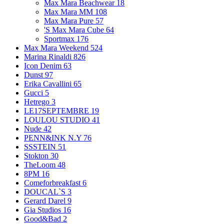
Max Mara Beachwear
18
Max Mara MM
108
Max Mara Pure
57
'S Max Mara Cube
64
Sportmax
176
Max Mara Weekend
524
Marina Rinaldi
826
Icon Denim
63
Dunst
97
Erika Cavallini
65
Gucci
5
Hetrego
3
LE17SEPTEMBRE
19
LOULOU STUDIO
41
Nude
42
PENN&INK N.Y
76
SSSTEIN
51
Stokton
30
TheLoom
48
8PM
16
Comeforbreakfast
6
DOUCAL`S
3
Gerard Darel
9
Gia Studios
16
Good&Bad
2