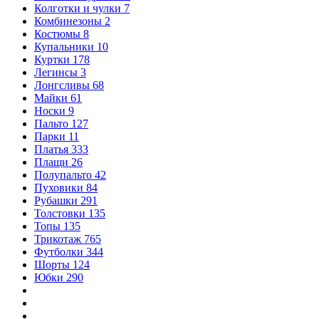
Колготки и чулки
7
Комбинезоны
2
Костюмы
8
Купальники
10
Куртки
178
Легинсы
3
Лонгсливы
68
Майки
61
Носки
9
Пальто
127
Парки
11
Платья
333
Плащи
26
Полупальто
42
Пуховики
84
Рубашки
291
Толстовки
135
Топы
135
Трикотаж
765
Футболки
344
Шорты
124
Юбки
290