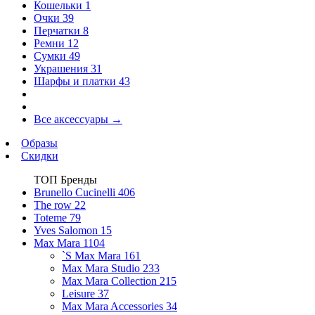
Кошельки
1
Очки
39
Перчатки
8
Ремни
12
Сумки
49
Украшения
31
Шарфы и платки
43
Все аксессуары
→
Образы
Скидки
ТОП Бренды
Brunello Cucinelli
406
The row
22
Toteme
79
Yves Salomon
15
Max Mara
1104
`S Max Mara
161
Max Mara Studio
233
Max Mara Collection
215
Leisure
37
Max Mara Accessories
34