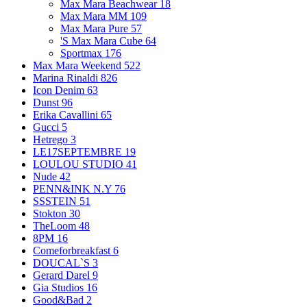
Max Mara Beachwear
18
Max Mara MM
109
Max Mara Pure
57
'S Max Mara Cube
64
Sportmax
176
Max Mara Weekend
522
Marina Rinaldi
826
Icon Denim
63
Dunst
96
Erika Cavallini
65
Gucci
5
Hetrego
3
LE17SEPTEMBRE
19
LOULOU STUDIO
41
Nude
42
PENN&INK N.Y
76
SSSTEIN
51
Stokton
30
TheLoom
48
8PM
16
Comeforbreakfast
6
DOUCAL`S
3
Gerard Darel
9
Gia Studios
16
Good&Bad
2