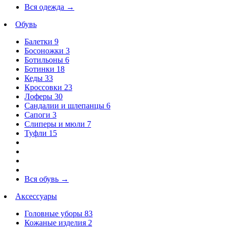
Вся одежда
→
Обувь
Балетки
9
Босоножки
3
Ботильоны
6
Ботинки
18
Кеды
33
Кроссовки
23
Лоферы
30
Сандалии и шлепанцы
6
Сапоги
3
Слиперы и мюли
7
Туфли
15
Вся обувь
→
Аксессуары
Головные уборы
83
Кожаные изделия
2