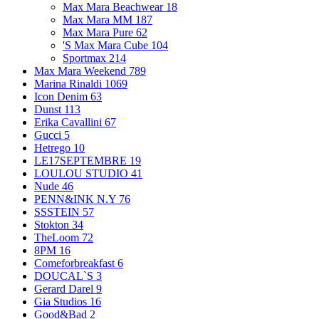
Max Mara Beachwear
18
Max Mara MM
187
Max Mara Pure
62
'S Max Mara Cube
104
Sportmax
214
Max Mara Weekend
789
Marina Rinaldi
1069
Icon Denim
63
Dunst
113
Erika Cavallini
67
Gucci
5
Hetrego
10
LE17SEPTEMBRE
19
LOULOU STUDIO
41
Nude
46
PENN&INK N.Y
76
SSSTEIN
57
Stokton
34
TheLoom
72
8PM
16
Comeforbreakfast
6
DOUCAL`S
3
Gerard Darel
9
Gia Studios
16
Good&Bad
2