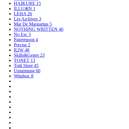
HAIKURE
15
ILLUЖN
1
LEHA
26
Les Archives
3
Mar De Margaritas
5
NOTHING WRITTEN
40
No Esc
3
Papermoon
4
Precise
2
R2W
48
Skills&Genes
23
TONET
13
Totti Store
45
Umarmung
60
Windsor.
8