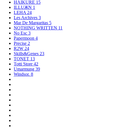
HAIKURE
15
ILLUЖN
1
LEHA
24
Les Archives
3
Mar De Margaritas
5
NOTHING WRITTEN
11
No Esc
3
Papermoon
4
Precise
2
R2W
24
Skills&Genes
23
TONET
13
Totti Store
42
Umarmung
39
Windsor.
8