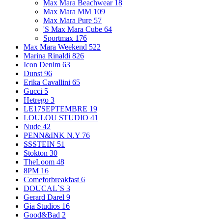
Max Mara Beachwear
18
Max Mara MM
109
Max Mara Pure
57
'S Max Mara Cube
64
Sportmax
176
Max Mara Weekend
522
Marina Rinaldi
826
Icon Denim
63
Dunst
96
Erika Cavallini
65
Gucci
5
Hetrego
3
LE17SEPTEMBRE
19
LOULOU STUDIO
41
Nude
42
PENN&INK N.Y
76
SSSTEIN
51
Stokton
30
TheLoom
48
8PM
16
Comeforbreakfast
6
DOUCAL`S
3
Gerard Darel
9
Gia Studios
16
Good&Bad
2