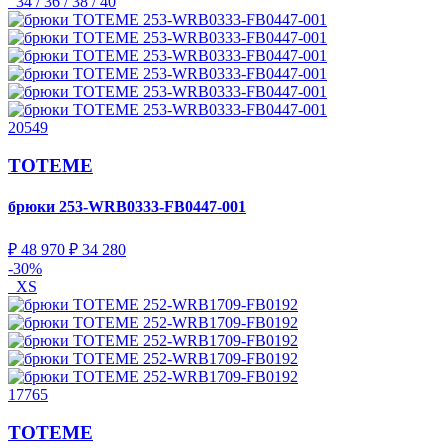
34 / 36 / 38 / 40
20549
TOTEME
брюки
253-WRB0333-FB0447-001
₽ 48 970
₽ 34 280
-30%
XS
17765
TOTEME