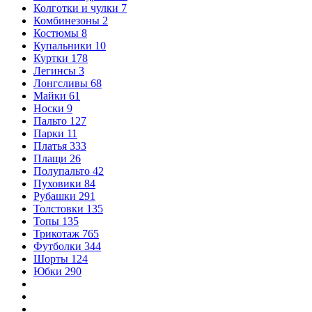
Колготки и чулки
7
Комбинезоны
2
Костюмы
8
Купальники
10
Куртки
178
Легинсы
3
Лонгсливы
68
Майки
61
Носки
9
Пальто
127
Парки
11
Платья
333
Плащи
26
Полупальто
42
Пуховики
84
Рубашки
291
Толстовки
135
Топы
135
Трикотаж
765
Футболки
344
Шорты
124
Юбки
290