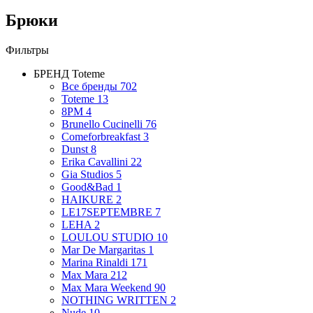
Брюки
Фильтры
БРЕНД
Toteme
Все бренды
702
Toteme
13
8PM
4
Brunello Cucinelli
76
Comeforbreakfast
3
Dunst
8
Erika Cavallini
22
Gia Studios
5
Good&Bad
1
HAIKURE
2
LE17SEPTEMBRE
7
LEHA
2
LOULOU STUDIO
10
Mar De Margaritas
1
Marina Rinaldi
171
Max Mara
212
Max Mara Weekend
90
NOTHING WRITTEN
2
Nude
10