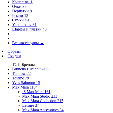
Кошельки
1
Очки
39
Перчатки
8
Ремни
12
Сумки
49
Украшения
31
Шарфы и платки
43
Все аксессуары
→
Образы
Скидки
ТОП Бренды
Brunello Cucinelli
406
The row
22
Toteme
79
Yves Salomon
15
Max Mara
1104
`S Max Mara
161
Max Mara Studio
233
Max Mara Collection
215
Leisure
37
Max Mara Accessories
34