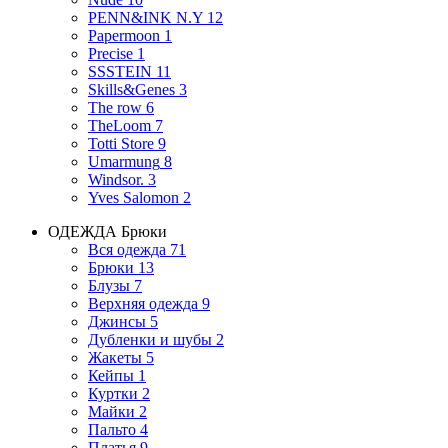
PENN&INK N.Y
12
Papermoon
1
Precise
1
SSSTEIN
11
Skills&Genes
3
The row
6
TheLoom
7
Totti Store
9
Umarmung
8
Windsor.
3
Yves Salomon
2
ОДЕЖДА
Брюки
Вся одежда
71
Брюки
13
Блузы
7
Верхняя одежда
9
Джинсы
5
Дубленки и шубы
2
Жакеты
5
Кейпы
1
Куртки
2
Майки
2
Пальто
4
Платья
9