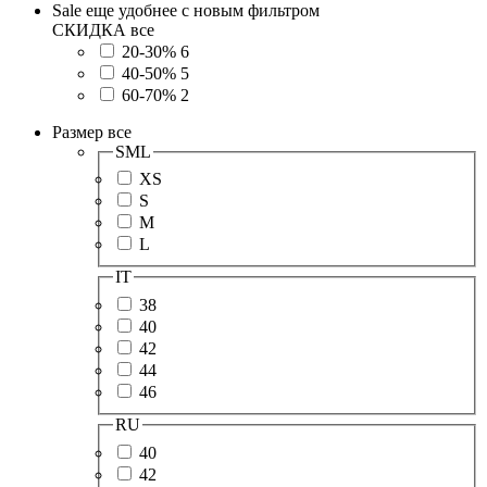
Sale еще удобнее с новым фильтром
СКИДКА
все
20-30%
6
40-50%
5
60-70%
2
Размер
все
SML
XS
S
M
L
IT
38
40
42
44
46
RU
40
42