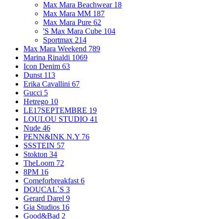
Max Mara Beachwear
18
Max Mara MM
187
Max Mara Pure
62
'S Max Mara Cube
104
Sportmax
214
Max Mara Weekend
789
Marina Rinaldi
1069
Icon Denim
63
Dunst
113
Erika Cavallini
67
Gucci
5
Hetrego
10
LE17SEPTEMBRE
19
LOULOU STUDIO
41
Nude
46
PENN&INK N.Y
76
SSSTEIN
57
Stokton
34
TheLoom
72
8PM
16
Comeforbreakfast
6
DOUCAL`S
3
Gerard Darel
9
Gia Studios
16
Good&Bad
2