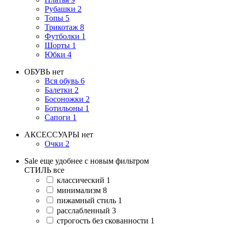
Рубашки
2
Топы
5
Трикотаж
8
Футболки
1
Шорты
1
Юбки
4
ОБУВЬ
нет
Вся обувь
6
Балетки
2
Босоножки
2
Ботильоны
1
Сапоги
1
АКСЕССУАРЫ
нет
Очки
2
Sale еще удобнее с новым фильтром
СТИЛЬ
все
классический
1
минимализм
8
пижамный стиль
1
расслабленный
3
строгость без скованности
1