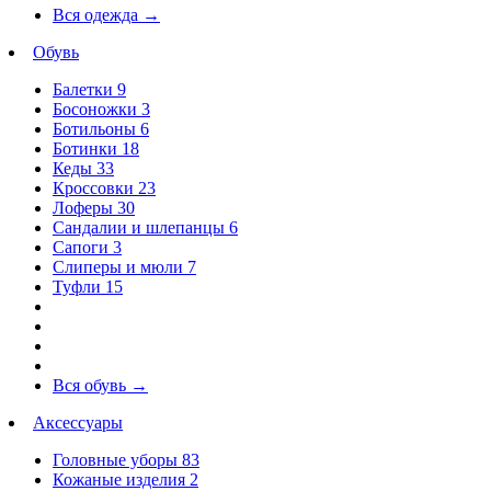
Вся одежда
→
Обувь
Балетки
9
Босоножки
3
Ботильоны
6
Ботинки
18
Кеды
33
Кроссовки
23
Лоферы
30
Сандалии и шлепанцы
6
Сапоги
3
Слиперы и мюли
7
Туфли
15
Вся обувь
→
Аксессуары
Головные уборы
83
Кожаные изделия
2