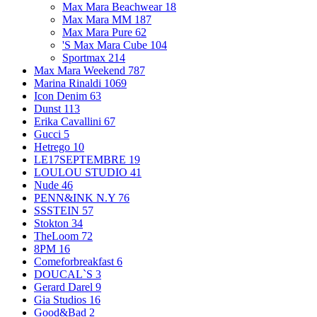
Max Mara Beachwear
18
Max Mara MM
187
Max Mara Pure
62
'S Max Mara Cube
104
Sportmax
214
Max Mara Weekend
787
Marina Rinaldi
1069
Icon Denim
63
Dunst
113
Erika Cavallini
67
Gucci
5
Hetrego
10
LE17SEPTEMBRE
19
LOULOU STUDIO
41
Nude
46
PENN&INK N.Y
76
SSSTEIN
57
Stokton
34
TheLoom
72
8PM
16
Comeforbreakfast
6
DOUCAL`S
3
Gerard Darel
9
Gia Studios
16
Good&Bad
2