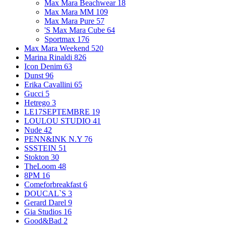
Max Mara Beachwear
18
Max Mara MM
109
Max Mara Pure
57
'S Max Mara Cube
64
Sportmax
176
Max Mara Weekend
520
Marina Rinaldi
826
Icon Denim
63
Dunst
96
Erika Cavallini
65
Gucci
5
Hetrego
3
LE17SEPTEMBRE
19
LOULOU STUDIO
41
Nude
42
PENN&INK N.Y
76
SSSTEIN
51
Stokton
30
TheLoom
48
8PM
16
Comeforbreakfast
6
DOUCAL`S
3
Gerard Darel
9
Gia Studios
16
Good&Bad
2