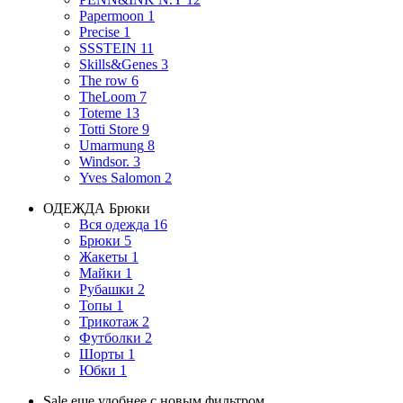
Papermoon
1
Precise
1
SSSTEIN
11
Skills&Genes
3
The row
6
TheLoom
7
Toteme
13
Totti Store
9
Umarmung
8
Windsor.
3
Yves Salomon
2
ОДЕЖДА
Брюки
Вся одежда
16
Брюки
5
Жакеты
1
Майки
1
Рубашки
2
Топы
1
Трикотаж
2
Футболки
2
Шорты
1
Юбки
1
Sale еще удобнее с новым фильтром