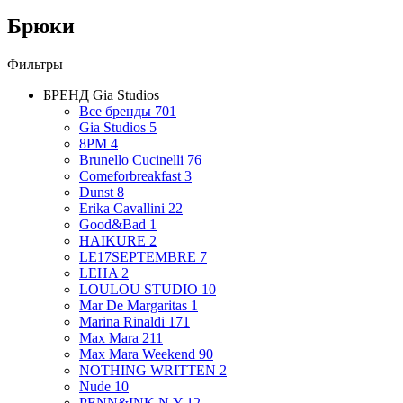
Брюки
Фильтры
БРЕНД
Gia Studios
Все бренды
701
Gia Studios
5
8PM
4
Brunello Cucinelli
76
Comeforbreakfast
3
Dunst
8
Erika Cavallini
22
Good&Bad
1
HAIKURE
2
LE17SEPTEMBRE
7
LEHA
2
LOULOU STUDIO
10
Mar De Margaritas
1
Marina Rinaldi
171
Max Mara
211
Max Mara Weekend
90
NOTHING WRITTEN
2
Nude
10
PENN&INK N.Y
12