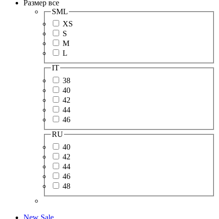
Размер
все
SML
XS
S
M
L
IT
38
40
42
44
46
RU
40
42
44
46
48
New
Sale