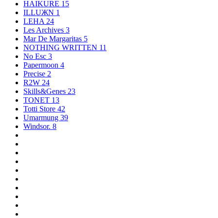
HAIKURE
15
ILLUЖN
1
LEHA
24
Les Archives
3
Mar De Margaritas
5
NOTHING WRITTEN
11
No Esc
3
Papermoon
4
Precise
2
R2W
24
Skills&Genes
23
TONET
13
Totti Store
42
Umarmung
39
Windsor.
8