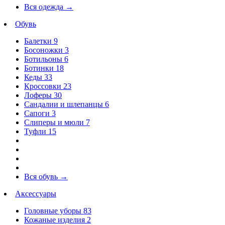
Вся одежда
→
Обувь
Балетки
9
Босоножки
3
Ботильоны
6
Ботинки
18
Кеды
33
Кроссовки
23
Лоферы
30
Сандалии и шлепанцы
6
Сапоги
3
Слиперы и мюли
7
Туфли
15
Вся обувь
→
Аксессуары
Головные уборы
83
Кожаные изделия
2