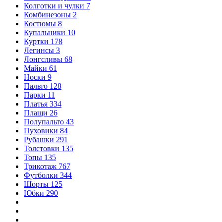
Колготки и чулки
7
Комбинезоны
2
Костюмы
8
Купальники
10
Куртки
178
Легинсы
3
Лонгсливы
68
Майки
61
Носки
9
Пальто
128
Парки
11
Платья
334
Плащи
26
Полупальто
43
Пуховики
84
Рубашки
291
Толстовки
135
Топы
135
Трикотаж
767
Футболки
344
Шорты
125
Юбки
290