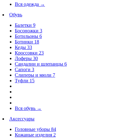
Вся одежда
→
Обувь
Балетки
9
Босоножки
3
Ботильоны
6
Ботинки
18
Кеды
33
Кроссовки
23
Лоферы
30
Сандалии и шлепанцы
6
Сапоги
3
Слиперы и мюли
7
Туфли
15
Вся обувь
→
Аксессуары
Головные уборы
84
Кожаные изделия
2