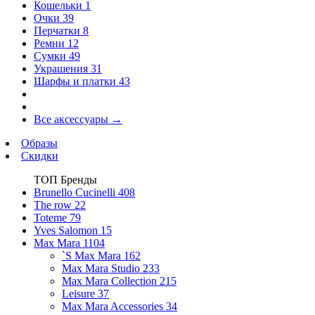
Кошельки
1
Очки
39
Перчатки
8
Ремни
12
Сумки
49
Украшения
31
Шарфы и платки
43
Все аксессуары
→
Образы
Скидки
ТОП Бренды
Brunello Cucinelli
408
The row
22
Toteme
79
Yves Salomon
15
Max Mara
1104
`S Max Mara
162
Max Mara Studio
233
Max Mara Collection
215
Leisure
37
Max Mara Accessories
34