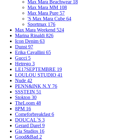
Max Mara Beachwear
18
Max Mara MM
108
Max Mara Pure
57
'S Max Mara Cube
64
Sportmax
176
Max Mara Weekend
524
Marina Rinaldi
826
Icon Denim
63
Dunst
97
Erika Cavallini
65
Gucci
5
Hetrego
3
LE17SEPTEMBRE
19
LOULOU STUDIO
41
Nude
42
PENN&INK N.Y
76
SSSTEIN
51
Stokton
30
TheLoom
48
8PM
16
Comeforbreakfast
6
DOUCAL`S
3
Gerard Darel
9
Gia Studios
16
Good&Bad
2