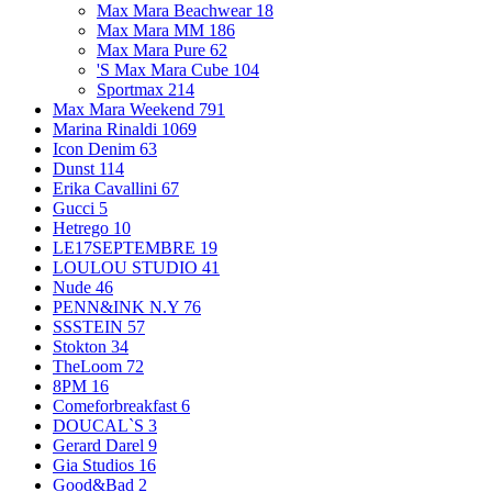
Max Mara Beachwear
18
Max Mara MM
186
Max Mara Pure
62
'S Max Mara Cube
104
Sportmax
214
Max Mara Weekend
791
Marina Rinaldi
1069
Icon Denim
63
Dunst
114
Erika Cavallini
67
Gucci
5
Hetrego
10
LE17SEPTEMBRE
19
LOULOU STUDIO
41
Nude
46
PENN&INK N.Y
76
SSSTEIN
57
Stokton
34
TheLoom
72
8PM
16
Comeforbreakfast
6
DOUCAL`S
3
Gerard Darel
9
Gia Studios
16
Good&Bad
2