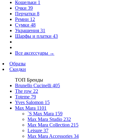
Кошельки
1
Очки
39
Перчатки
8
Ремни
12
Сумки
48
Украшения
31
Шарфы и платки
43
Все аксессуары
→
Образы
Скидки
ТОП Бренды
Brunello Cucinelli
405
The row
22
Toteme
79
Yves Salomon
15
Max Mara
1101
`S Max Mara
159
Max Mara Studio
232
Max Mara Collection
215
Leisure
37
Max Mara Accessories
34