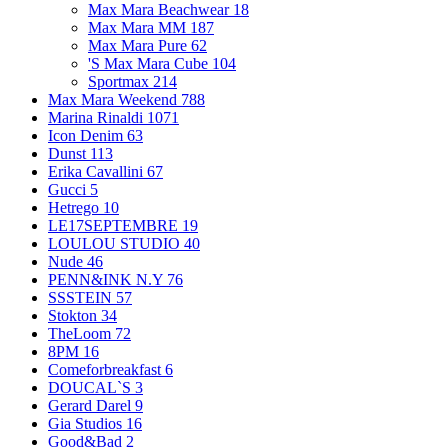
Max Mara Beachwear
18
Max Mara MM
187
Max Mara Pure
62
'S Max Mara Cube
104
Sportmax
214
Max Mara Weekend
788
Marina Rinaldi
1071
Icon Denim
63
Dunst
113
Erika Cavallini
67
Gucci
5
Hetrego
10
LE17SEPTEMBRE
19
LOULOU STUDIO
40
Nude
46
PENN&INK N.Y
76
SSSTEIN
57
Stokton
34
TheLoom
72
8PM
16
Comeforbreakfast
6
DOUCAL`S
3
Gerard Darel
9
Gia Studios
16
Good&Bad
2