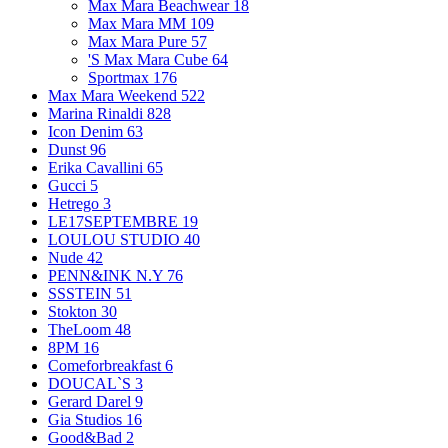
Max Mara Beachwear
18
Max Mara MM
109
Max Mara Pure
57
'S Max Mara Cube
64
Sportmax
176
Max Mara Weekend
522
Marina Rinaldi
828
Icon Denim
63
Dunst
96
Erika Cavallini
65
Gucci
5
Hetrego
3
LE17SEPTEMBRE
19
LOULOU STUDIO
40
Nude
42
PENN&INK N.Y
76
SSSTEIN
51
Stokton
30
TheLoom
48
8PM
16
Comeforbreakfast
6
DOUCAL`S
3
Gerard Darel
9
Gia Studios
16
Good&Bad
2