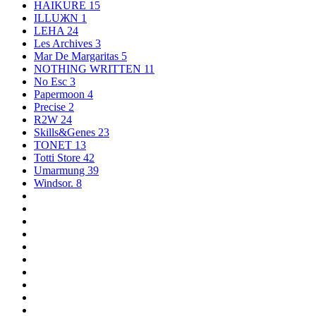
HAIKURE
15
ILLUЖN
1
LEHA
24
Les Archives
3
Mar De Margaritas
5
NOTHING WRITTEN
11
No Esc
3
Papermoon
4
Precise
2
R2W
24
Skills&Genes
23
TONET
13
Totti Store
42
Umarmung
39
Windsor.
8