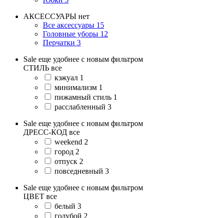
АКСЕССУАРЫ
нет
Все аксессуары
15
Головные уборы
12
Перчатки
3
Sale еще удобнее с новым фильтром
СТИЛЬ
все
кэжуал
1
минимализм
1
пижамный стиль
1
расслабленный
3
Sale еще удобнее с новым фильтром
ДРЕСС-КОД
все
weekend
2
город
2
отпуск
2
повседневный
3
Sale еще удобнее с новым фильтром
ЦВЕТ
все
белый
3
голубой
2