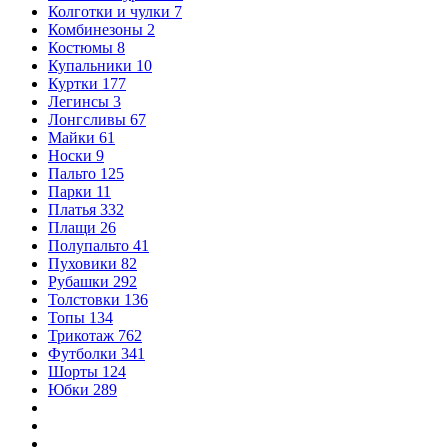
Колготки и чулки
7
Комбинезоны
2
Костюмы
8
Купальники
10
Куртки
177
Легинсы
3
Лонгсливы
67
Майки
61
Носки
9
Пальто
125
Парки
11
Платья
332
Плащи
26
Полупальто
41
Пуховики
82
Рубашки
292
Толстовки
136
Топы
134
Трикотаж
762
Футболки
341
Шорты
124
Юбки
289