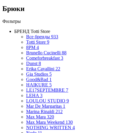
Брюки
Фильтры
БРЕНД
Totti Store
Все бренды
933
Totti Store
9
8PM
4
Brunello Cucinelli
88
Comeforbreakfast
3
Dunst
8
Erika Cavallini
22
Gia Studios
5
Good&Bad
1
HAIKURE
5
LE17SEPTEMBRE
7
LEHA
3
LOULOU STUDIO
9
Mar De Margaritas
1
Marina Rinaldi
212
Max Mara
320
Max Mara Weekend
130
NOTHING WRITTEN
4
Nude
11