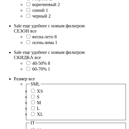
коричневый
2
синий
1
черный
2
Sale еще удобнее с новым фильтром
СЕЗОН
все
весна-лето
8
осень-зима
1
Sale еще удобнее с новым фильтром
СКИДКА
все
40-50%
8
60-70%
1
Размер
все
SML
XS
S
M
L
XL
IT