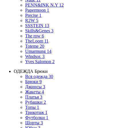
PENN&INK N.Y
12
Papermoon
1
Precise
1
R2W
5
SSSTEIN
13
Skills&Genes
3
The row
6
TheLoom
11
Toteme
20
Umarmung
14
Windsor.
3
Yves Salomon
2
ОДЕЖДА
Брюки
Вся одежда
30
Брюки
9
Джинсы
3
Жакеты
4
Платья
3
Рубашки
2
Топы
1
Трикотаж
1
Футболки
1
Шорты
3
Юбки
3