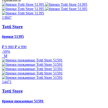
Применить
13847
Totti Store
брюки
51395
₽ 9 980
₽ 4 990
-50%
M
14471
Totti Store
брюки пижамные
51591