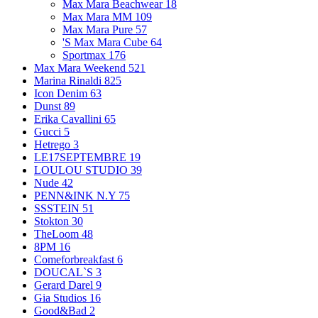
Max Mara Beachwear
18
Max Mara MM
109
Max Mara Pure
57
'S Max Mara Cube
64
Sportmax
176
Max Mara Weekend
521
Marina Rinaldi
825
Icon Denim
63
Dunst
89
Erika Cavallini
65
Gucci
5
Hetrego
3
LE17SEPTEMBRE
19
LOULOU STUDIO
39
Nude
42
PENN&INK N.Y
75
SSSTEIN
51
Stokton
30
TheLoom
48
8PM
16
Comeforbreakfast
6
DOUCAL`S
3
Gerard Darel
9
Gia Studios
16
Good&Bad
2