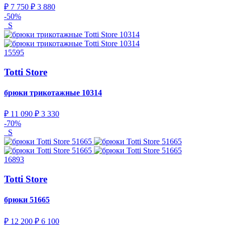
₽ 7 750
₽ 3 880
-50%
S
15595
Totti Store
брюки трикотажные
10314
₽ 11 090
₽ 3 330
-70%
S
16893
Totti Store
брюки
51665
₽ 12 200
₽ 6 100