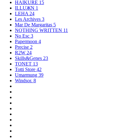
HAIKURE
15
ILLUЖN
1
LEHA
24
Les Archives
3
Mar De Margaritas
5
NOTHING WRITTEN
11
No Esc
3
Papermoon
4
Precise
2
R2W
24
Skills&Genes
23
TONET
13
Totti Store
42
Umarmung
39
Windsor.
8