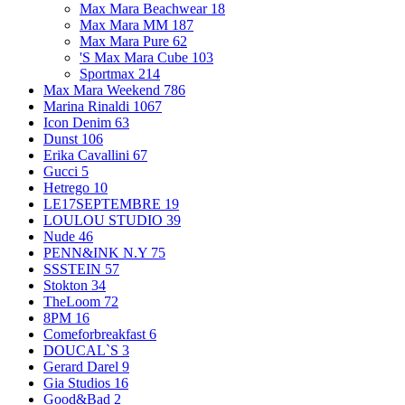
Max Mara Beachwear
18
Max Mara MM
187
Max Mara Pure
62
'S Max Mara Cube
103
Sportmax
214
Max Mara Weekend
786
Marina Rinaldi
1067
Icon Denim
63
Dunst
106
Erika Cavallini
67
Gucci
5
Hetrego
10
LE17SEPTEMBRE
19
LOULOU STUDIO
39
Nude
46
PENN&INK N.Y
75
SSSTEIN
57
Stokton
34
TheLoom
72
8PM
16
Comeforbreakfast
6
DOUCAL`S
3
Gerard Darel
9
Gia Studios
16
Good&Bad
2