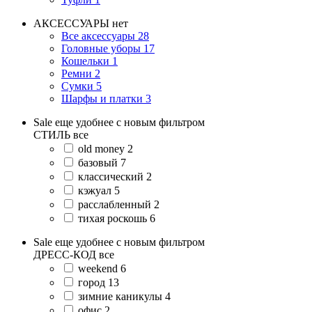
АКСЕССУАРЫ
нет
Все аксессуары
28
Головные уборы
17
Кошельки
1
Ремни
2
Сумки
5
Шарфы и платки
3
Sale еще удобнее с новым фильтром
СТИЛЬ
все
old money
2
базовый
7
классический
2
кэжуал
5
расслабленный
2
тихая роскошь
6
Sale еще удобнее с новым фильтром
ДРЕСС-КОД
все
weekend
6
город
13
зимние каникулы
4
офис
2