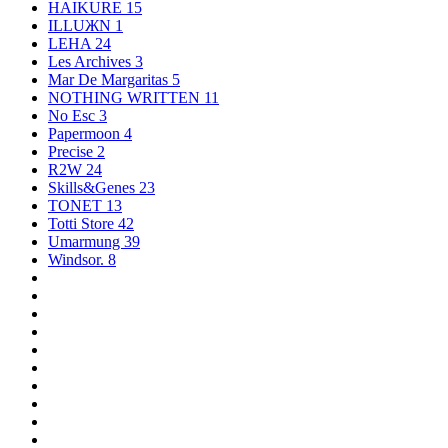
HAIKURE
15
ILLUЖN
1
LEHA
24
Les Archives
3
Mar De Margaritas
5
NOTHING WRITTEN
11
No Esc
3
Papermoon
4
Precise
2
R2W
24
Skills&Genes
23
TONET
13
Totti Store
42
Umarmung
39
Windsor.
8