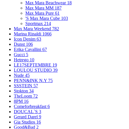
Max Mara Beachwear
18
Max Mara MM
187
Max Mara Pure
61
'S Max Mara Cube
103
Sportmax
214
Max Mara Weekend
782
Marina Rinaldi
1066
Icon Denim
63
Dunst
106
Erika Cavallini
67
Gucci
5
Hetrego
10
LE17SEPTEMBRE
19
LOULOU STUDIO
39
Nude
45
PENN&INK N.Y
75
SSSTEIN
57
Stokton
34
TheLoom
72
8PM
16
Comeforbreakfast
6
DOUCAL`S
3
Gerard Darel
9
Gia Studios
16
Good&Bad
2