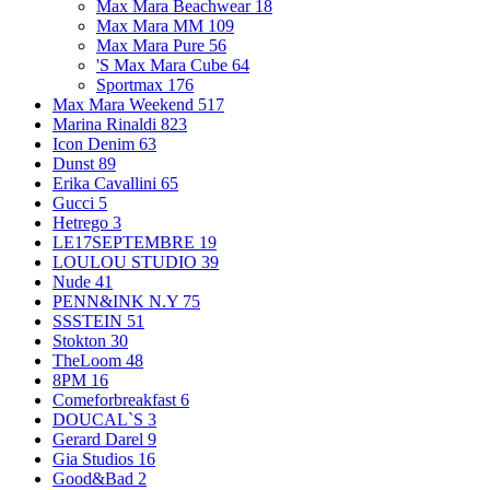
Max Mara Beachwear
18
Max Mara MM
109
Max Mara Pure
56
'S Max Mara Cube
64
Sportmax
176
Max Mara Weekend
517
Marina Rinaldi
823
Icon Denim
63
Dunst
89
Erika Cavallini
65
Gucci
5
Hetrego
3
LE17SEPTEMBRE
19
LOULOU STUDIO
39
Nude
41
PENN&INK N.Y
75
SSSTEIN
51
Stokton
30
TheLoom
48
8PM
16
Comeforbreakfast
6
DOUCAL`S
3
Gerard Darel
9
Gia Studios
16
Good&Bad
2