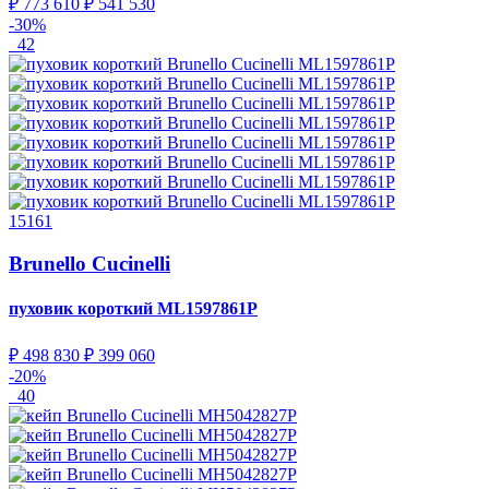
₽ 773 610
₽ 541 530
-30%
42
15161
Brunello Cucinelli
пуховик короткий
ML1597861P
₽ 498 830
₽ 399 060
-20%
40