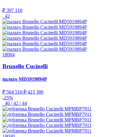
₽ 397 110
42
18004
Brunello Cucinelli
пальто
MD5919894P
₽ 564 510
₽ 423 380
-25%
40 / 42 / 44
18040