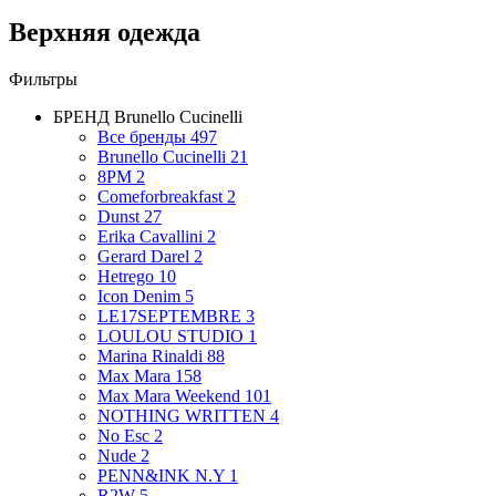
Верхняя одежда
Фильтры
БРЕНД
Brunello Cucinelli
Все бренды
497
Brunello Cucinelli
21
8PM
2
Comeforbreakfast
2
Dunst
27
Erika Cavallini
2
Gerard Darel
2
Hetrego
10
Icon Denim
5
LE17SEPTEMBRE
3
LOULOU STUDIO
1
Marina Rinaldi
88
Max Mara
158
Max Mara Weekend
101
NOTHING WRITTEN
4
No Esc
2
Nude
2
PENN&INK N.Y
1
R2W
5