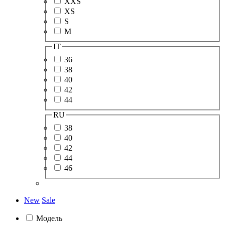
XXS
XS
S
M
IT
36
38
40
42
44
RU
38
40
42
44
46
New
Sale
Модель