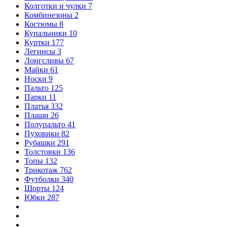
Колготки и чулки
7
Комбинезоны
2
Костюмы
8
Купальники
10
Куртки
177
Легинсы
3
Лонгсливы
67
Майки
61
Носки
9
Пальто
125
Парки
11
Платья
332
Плащи
26
Полупальто
41
Пуховики
82
Рубашки
291
Толстовки
136
Топы
132
Трикотаж
762
Футболки
340
Шорты
124
Юбки
287