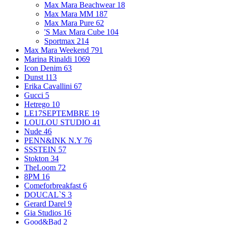
Max Mara Beachwear
18
Max Mara MM
187
Max Mara Pure
62
'S Max Mara Cube
104
Sportmax
214
Max Mara Weekend
791
Marina Rinaldi
1069
Icon Denim
63
Dunst
113
Erika Cavallini
67
Gucci
5
Hetrego
10
LE17SEPTEMBRE
19
LOULOU STUDIO
41
Nude
46
PENN&INK N.Y
76
SSSTEIN
57
Stokton
34
TheLoom
72
8PM
16
Comeforbreakfast
6
DOUCAL`S
3
Gerard Darel
9
Gia Studios
16
Good&Bad
2