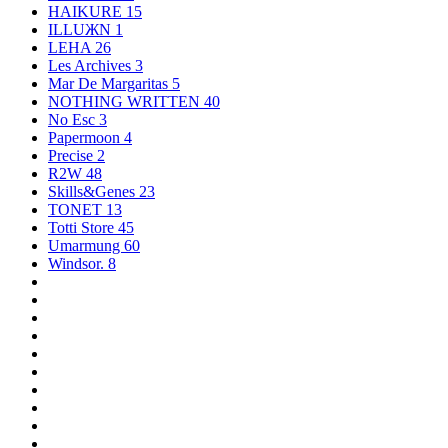
HAIKURE
15
ILLUЖN
1
LEHA
26
Les Archives
3
Mar De Margaritas
5
NOTHING WRITTEN
40
No Esc
3
Papermoon
4
Precise
2
R2W
48
Skills&Genes
23
TONET
13
Totti Store
45
Umarmung
60
Windsor.
8