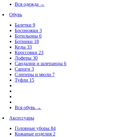
Вся одежда
→
Обувь
Балетки
9
Босоножки
3
Ботильоны
6
Ботинки
18
Кеды
33
Кроссовки
23
Лоферы
30
Сандалии и шлепанцы
6
Сапоги
3
Слиперы и мюли
7
Туфли
15
Вся обувь
→
Аксессуары
Головные уборы
84
Кожаные изделия
2