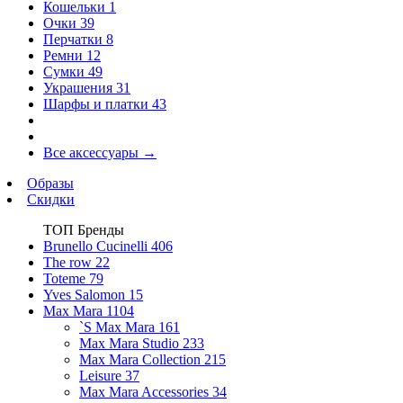
Кошельки
1
Очки
39
Перчатки
8
Ремни
12
Сумки
49
Украшения
31
Шарфы и платки
43
Все аксессуары
→
Образы
Скидки
ТОП Бренды
Brunello Cucinelli
406
The row
22
Toteme
79
Yves Salomon
15
Max Mara
1104
`S Max Mara
161
Max Mara Studio
233
Max Mara Collection
215
Leisure
37
Max Mara Accessories
34