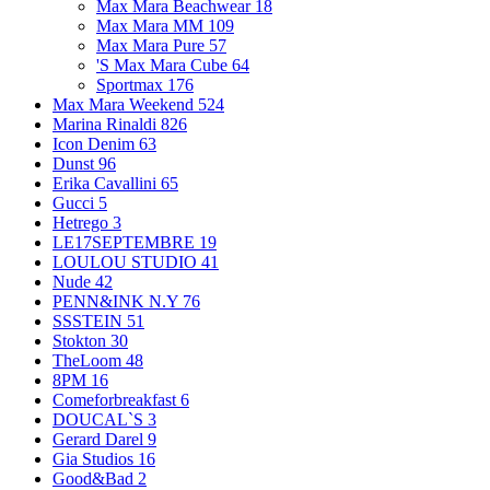
Max Mara Beachwear
18
Max Mara MM
109
Max Mara Pure
57
'S Max Mara Cube
64
Sportmax
176
Max Mara Weekend
524
Marina Rinaldi
826
Icon Denim
63
Dunst
96
Erika Cavallini
65
Gucci
5
Hetrego
3
LE17SEPTEMBRE
19
LOULOU STUDIO
41
Nude
42
PENN&INK N.Y
76
SSSTEIN
51
Stokton
30
TheLoom
48
8PM
16
Comeforbreakfast
6
DOUCAL`S
3
Gerard Darel
9
Gia Studios
16
Good&Bad
2