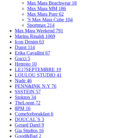
Max Mara Beachwear
18
Max Mara MM
186
Max Mara Pure
62
'S Max Mara Cube
104
Sportmax
214
Max Mara Weekend
791
Marina Rinaldi
1069
Icon Denim
63
Dunst
114
Erika Cavallini
67
Gucci
5
Hetrego
10
LE17SEPTEMBRE
19
LOULOU STUDIO
41
Nude
46
PENN&INK N.Y
76
SSSTEIN
57
Stokton
34
TheLoom
72
8PM
16
Comeforbreakfast
6
DOUCAL`S
3
Gerard Darel
9
Gia Studios
16
Good&Bad
2