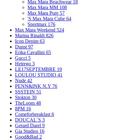
Max Mara Beachwear
18
Max Mara MM
108
Max Mara Pure
57
'S Max Mara Cube
64
Sportmax
176
Max Mara Weekend
524
Marina Rinaldi
826
Icon Denim
63
Dunst
97
Erika Cavallini
65
Gucci
5
Hetrego
3
LE17SEPTEMBRE
19
LOULOU STUDIO
41
Nude
42
PENN&INK N.Y
76
SSSTEIN
51
Stokton
30
TheLoom
48
8PM
16
Comeforbreakfast
6
DOUCAL`S
3
Gerard Darel
9
Gia Studios
16
Good&Bad
2