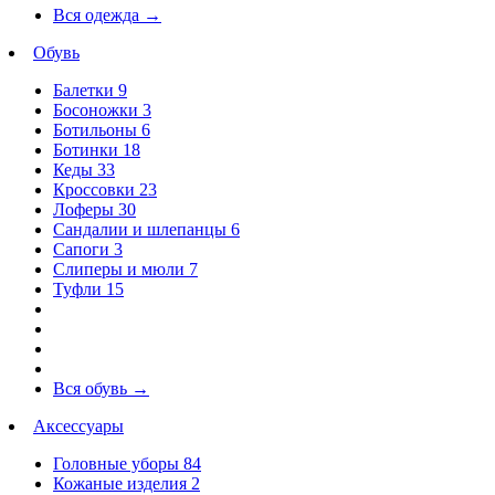
Вся одежда
→
Обувь
Балетки
9
Босоножки
3
Ботильоны
6
Ботинки
18
Кеды
33
Кроссовки
23
Лоферы
30
Сандалии и шлепанцы
6
Сапоги
3
Слиперы и мюли
7
Туфли
15
Вся обувь
→
Аксессуары
Головные уборы
84
Кожаные изделия
2