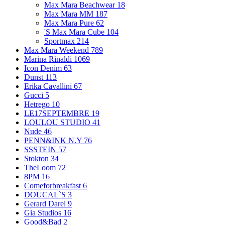
Max Mara Beachwear
18
Max Mara MM
187
Max Mara Pure
62
'S Max Mara Cube
104
Sportmax
214
Max Mara Weekend
789
Marina Rinaldi
1069
Icon Denim
63
Dunst
113
Erika Cavallini
67
Gucci
5
Hetrego
10
LE17SEPTEMBRE
19
LOULOU STUDIO
41
Nude
46
PENN&INK N.Y
76
SSSTEIN
57
Stokton
34
TheLoom
72
8PM
16
Comeforbreakfast
6
DOUCAL`S
3
Gerard Darel
9
Gia Studios
16
Good&Bad
2