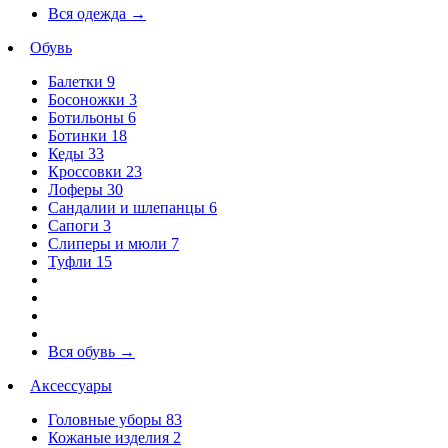
Вся одежда
→
Обувь
Балетки
9
Босоножки
3
Ботильоны
6
Ботинки
18
Кеды
33
Кроссовки
23
Лоферы
30
Сандалии и шлепанцы
6
Сапоги
3
Слиперы и мюли
7
Туфли
15
Вся обувь
→
Аксессуары
Головные уборы
83
Кожаные изделия
2