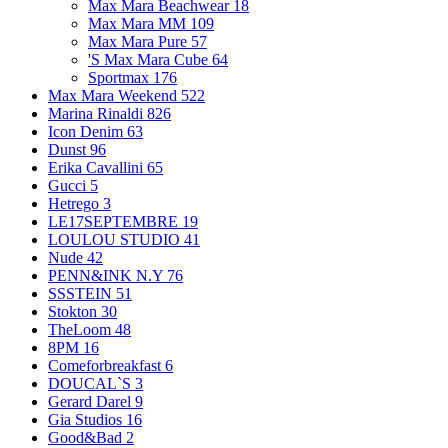
Max Mara Beachwear
18
Max Mara MM
109
Max Mara Pure
57
'S Max Mara Cube
64
Sportmax
176
Max Mara Weekend
522
Marina Rinaldi
826
Icon Denim
63
Dunst
96
Erika Cavallini
65
Gucci
5
Hetrego
3
LE17SEPTEMBRE
19
LOULOU STUDIO
41
Nude
42
PENN&INK N.Y
76
SSSTEIN
51
Stokton
30
TheLoom
48
8PM
16
Comeforbreakfast
6
DOUCAL`S
3
Gerard Darel
9
Gia Studios
16
Good&Bad
2