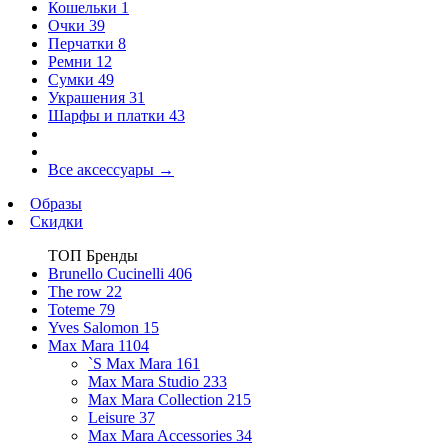
Кошельки
1
Очки
39
Перчатки
8
Ремни
12
Сумки
49
Украшения
31
Шарфы и платки
43
Все аксессуары
→
Образы
Скидки
ТОП Бренды
Brunello Cucinelli
406
The row
22
Toteme
79
Yves Salomon
15
Max Mara
1104
`S Max Mara
161
Max Mara Studio
233
Max Mara Collection
215
Leisure
37
Max Mara Accessories
34