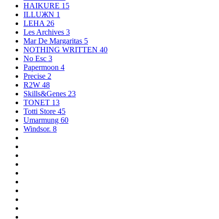
HAIKURE
15
ILLUЖN
1
LEHA
26
Les Archives
3
Mar De Margaritas
5
NOTHING WRITTEN
40
No Esc
3
Papermoon
4
Precise
2
R2W
48
Skills&Genes
23
TONET
13
Totti Store
45
Umarmung
60
Windsor.
8