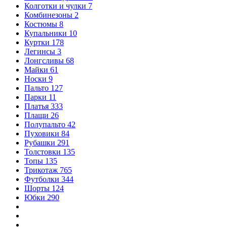
Колготки и чулки
7
Комбинезоны
2
Костюмы
8
Купальники
10
Куртки
178
Легинсы
3
Лонгсливы
68
Майки
61
Носки
9
Пальто
127
Парки
11
Платья
333
Плащи
26
Полупальто
42
Пуховики
84
Рубашки
291
Толстовки
135
Топы
135
Трикотаж
765
Футболки
344
Шорты
124
Юбки
290