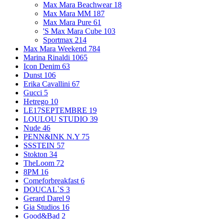
Max Mara Beachwear
18
Max Mara MM
187
Max Mara Pure
61
'S Max Mara Cube
103
Sportmax
214
Max Mara Weekend
784
Marina Rinaldi
1065
Icon Denim
63
Dunst
106
Erika Cavallini
67
Gucci
5
Hetrego
10
LE17SEPTEMBRE
19
LOULOU STUDIO
39
Nude
46
PENN&INK N.Y
75
SSSTEIN
57
Stokton
34
TheLoom
72
8PM
16
Comeforbreakfast
6
DOUCAL`S
3
Gerard Darel
9
Gia Studios
16
Good&Bad
2