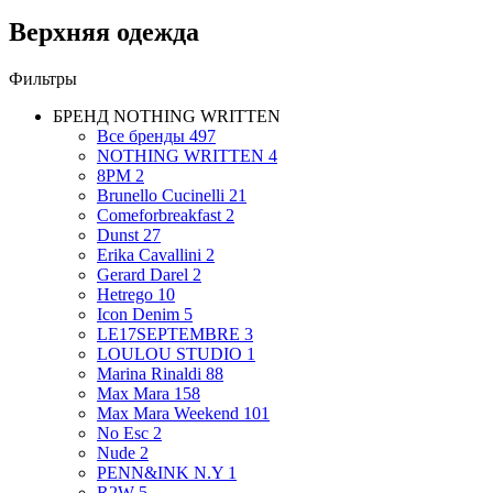
Верхняя одежда
Фильтры
БРЕНД
NOTHING WRITTEN
Все бренды
497
NOTHING WRITTEN
4
8PM
2
Brunello Cucinelli
21
Comeforbreakfast
2
Dunst
27
Erika Cavallini
2
Gerard Darel
2
Hetrego
10
Icon Denim
5
LE17SEPTEMBRE
3
LOULOU STUDIO
1
Marina Rinaldi
88
Max Mara
158
Max Mara Weekend
101
No Esc
2
Nude
2
PENN&INK N.Y
1
R2W
5