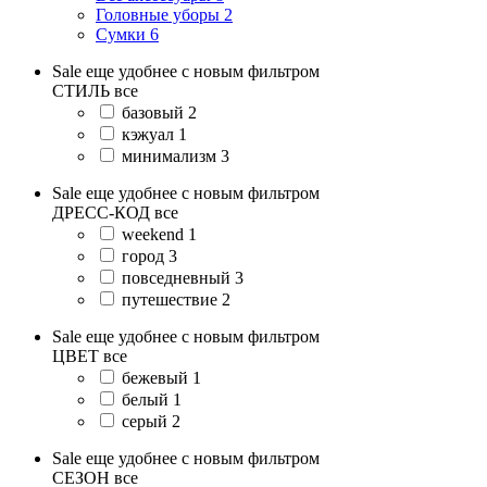
Головные уборы
2
Сумки
6
Sale еще удобнее с новым фильтром
СТИЛЬ
все
базовый
2
кэжуал
1
минимализм
3
Sale еще удобнее с новым фильтром
ДРЕСС-КОД
все
weekend
1
город
3
повседневный
3
путешествие
2
Sale еще удобнее с новым фильтром
ЦВЕТ
все
бежевый
1
белый
1
серый
2
Sale еще удобнее с новым фильтром
СЕЗОН
все