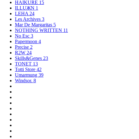
HAIKURE
15
ILLUЖN
1
LEHA
24
Les Archives
3
Mar De Margaritas
5
NOTHING WRITTEN
11
No Esc
3
Papermoon
4
Precise
2
R2W
24
Skills&Genes
23
TONET
13
Totti Store
42
Umarmung
39
Windsor.
8