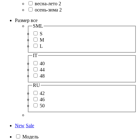
весна-лето
2
осень-зима
2
Размер
все
SML
S
M
L
IT
40
44
48
RU
42
46
50
New
Sale
Модель