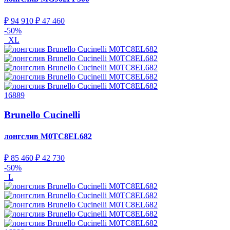
₽ 94 910
₽ 47 460
-50%
XL
16889
Brunello Cucinelli
лонгслив
M0TC8EL682
₽ 85 460
₽ 42 730
-50%
L