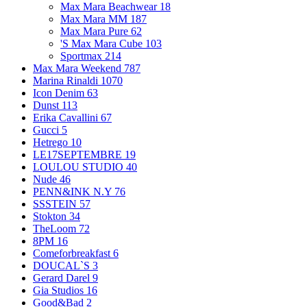
Max Mara Beachwear
18
Max Mara MM
187
Max Mara Pure
62
'S Max Mara Cube
103
Sportmax
214
Max Mara Weekend
787
Marina Rinaldi
1070
Icon Denim
63
Dunst
113
Erika Cavallini
67
Gucci
5
Hetrego
10
LE17SEPTEMBRE
19
LOULOU STUDIO
40
Nude
46
PENN&INK N.Y
76
SSSTEIN
57
Stokton
34
TheLoom
72
8PM
16
Comeforbreakfast
6
DOUCAL`S
3
Gerard Darel
9
Gia Studios
16
Good&Bad
2