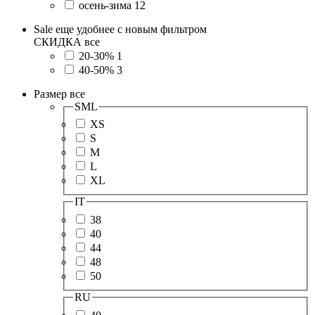
осень-зима
12
Sale еще удобнее с новым фильтром
СКИДКА
все
20-30%
1
40-50%
3
Размер
все
SML
XS
S
M
L
XL
IT
38
40
44
48
50
RU