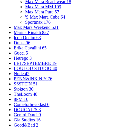
Max Mara Beachwear
18
Max Mara MM
109
Max Mara Pure
57
'S Max Mara Cube
64
Sportmax
176
Max Mara Weekend
521
Marina Rinaldi
827
Icon Denim
63
Dunst
96
Erika Cavallini
65
Gucci
5
Hetrego
3
LE17SEPTEMBRE
19
LOULOU STUDIO
40
Nude
42
PENN&INK N.Y
76
SSSTEIN
51
Stokton
30
TheLoom
48
8PM
16
Comeforbreakfast
6
DOUCAL`S
3
Gerard Darel
9
Gia Studios
16
Good&Bad
2