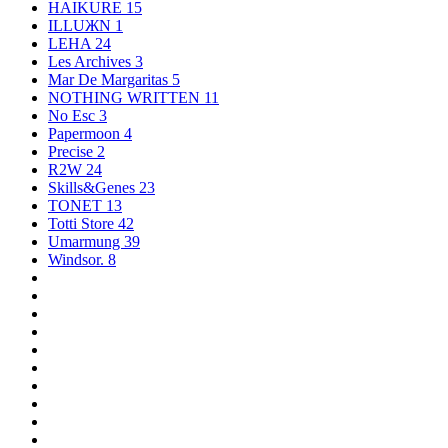
HAIKURE
15
ILLUЖN
1
LEHA
24
Les Archives
3
Mar De Margaritas
5
NOTHING WRITTEN
11
No Esc
3
Papermoon
4
Precise
2
R2W
24
Skills&Genes
23
TONET
13
Totti Store
42
Umarmung
39
Windsor.
8