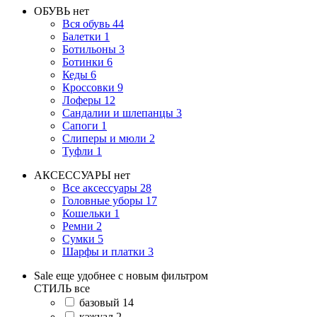
ОБУВЬ
нет
Вся обувь
44
Балетки
1
Ботильоны
3
Ботинки
6
Кеды
6
Кроссовки
9
Лоферы
12
Сандалии и шлепанцы
3
Сапоги
1
Слиперы и мюли
2
Туфли
1
АКСЕССУАРЫ
нет
Все аксессуары
28
Головные уборы
17
Кошельки
1
Ремни
2
Сумки
5
Шарфы и платки
3
Sale еще удобнее с новым фильтром
СТИЛЬ
все
базовый
14
кэжуал
2