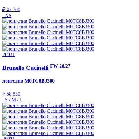
₽ 47 700
XS
20931
FW 26/27
Brunello Cucinelli
лонгслив
M0TC8BJ300
₽ 58 830
S / M / L
20931