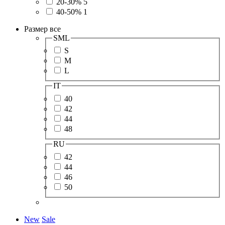
20-30%
5
40-50%
1
Размер
все
SML
S
M
L
IT
40
42
44
48
RU
42
44
46
50
New
Sale