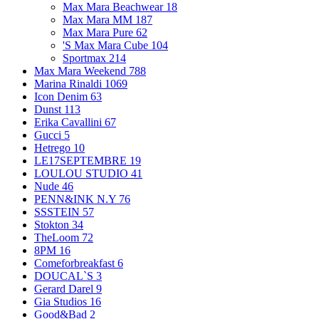
Max Mara Beachwear
18
Max Mara MM
187
Max Mara Pure
62
'S Max Mara Cube
104
Sportmax
214
Max Mara Weekend
788
Marina Rinaldi
1069
Icon Denim
63
Dunst
113
Erika Cavallini
67
Gucci
5
Hetrego
10
LE17SEPTEMBRE
19
LOULOU STUDIO
41
Nude
46
PENN&INK N.Y
76
SSSTEIN
57
Stokton
34
TheLoom
72
8PM
16
Comeforbreakfast
6
DOUCAL`S
3
Gerard Darel
9
Gia Studios
16
Good&Bad
2