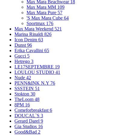
Max Mara Beachwear
18
Max Mara MM
109
Max Mara Pure
57
'S Max Mara Cube
64
Sportmax
176
Max Mara Weekend
521
Marina Rinaldi
826
Icon Denim
63
Dunst
96
Erika Cavallini
65
Gucci
5
Hetrego
3
LE17SEPTEMBRE
19
LOULOU STUDIO
41
Nude
42
PENN&INK N.Y
76
SSSTEIN
51
Stokton
30
TheLoom
48
8PM
16
Comeforbreakfast
6
DOUCAL`S
3
Gerard Darel
9
Gia Studios
16
Good&Bad
2