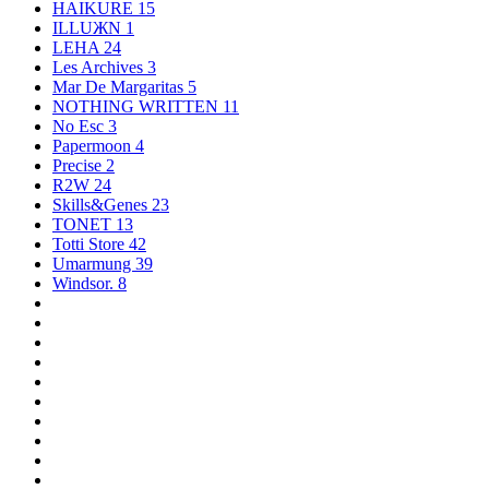
HAIKURE
15
ILLUЖN
1
LEHA
24
Les Archives
3
Mar De Margaritas
5
NOTHING WRITTEN
11
No Esc
3
Papermoon
4
Precise
2
R2W
24
Skills&Genes
23
TONET
13
Totti Store
42
Umarmung
39
Windsor.
8