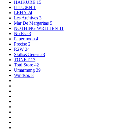
HAIKURE
15
ILLUЖN
1
LEHA
24
Les Archives
3
Mar De Margaritas
5
NOTHING WRITTEN
11
No Esc
3
Papermoon
4
Precise
2
R2W
24
Skills&Genes
23
TONET
13
Totti Store
42
Umarmung
39
Windsor.
8