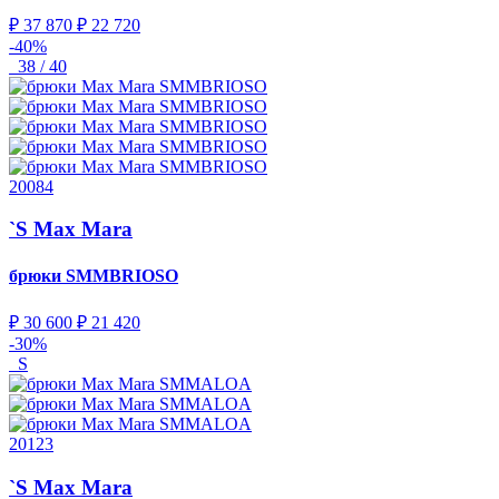
₽ 37 870
₽ 22 720
-40%
38 / 40
20084
`S Max Mara
брюки
SMMBRIOSO
₽ 30 600
₽ 21 420
-30%
S
20123
`S Max Mara