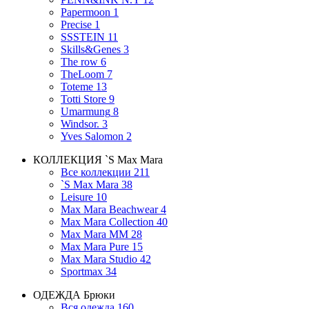
Papermoon
1
Precise
1
SSSTEIN
11
Skills&Genes
3
The row
6
TheLoom
7
Toteme
13
Totti Store
9
Umarmung
8
Windsor.
3
Yves Salomon
2
КОЛЛЕКЦИЯ
`S Max Mara
Все коллекции
211
`S Max Mara
38
Leisure
10
Max Mara Beachwear
4
Max Mara Collection
40
Max Mara MM
28
Max Mara Pure
15
Max Mara Studio
42
Sportmax
34
ОДЕЖДА
Брюки
Вся одежда
160