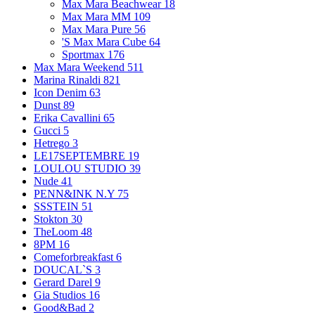
Max Mara Beachwear
18
Max Mara MM
109
Max Mara Pure
56
'S Max Mara Cube
64
Sportmax
176
Max Mara Weekend
511
Marina Rinaldi
821
Icon Denim
63
Dunst
89
Erika Cavallini
65
Gucci
5
Hetrego
3
LE17SEPTEMBRE
19
LOULOU STUDIO
39
Nude
41
PENN&INK N.Y
75
SSSTEIN
51
Stokton
30
TheLoom
48
8PM
16
Comeforbreakfast
6
DOUCAL`S
3
Gerard Darel
9
Gia Studios
16
Good&Bad
2