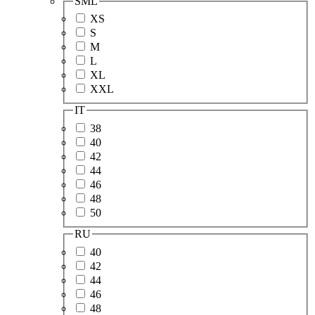
SML
XS
S
M
L
XL
XXL
IT
38
40
42
44
46
48
50
RU
40
42
44
46
48