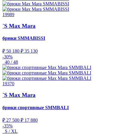
19989
`S Max Mara
брюки
SMMABISSI
₽ 50 180
₽ 35 130
-30%
40 / 48
19370
`S Max Mara
брюки спортивные
SMMBALI
₽ 27 500
₽ 17 880
-35%
S / XL