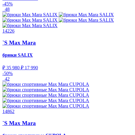
-45%
48
14226
`S Max Mara
брюки
SALIX
₽ 35 980
₽ 17 990
-50%
42
14862
`S Max Mara