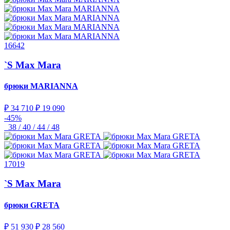
16642
`S Max Mara
брюки
MARIANNA
₽ 34 710
₽ 19 090
-45%
38 / 40 / 44 / 48
17019
`S Max Mara
брюки
GRETA
₽ 51 930
₽ 28 560