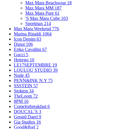
Max Mara Beachwear
18
Max Mara MM
187
Max Mara Pure
61
'S Max Mara Cube
103
Sportmax
214
Max Mara Weekend
776
Marina Rinaldi
1064
Icon Denim
63
Dunst
106
Erika Cavallini
67
Gucci
5
Hetrego
10
LE17SEPTEMBRE
19
LOULOU STUDIO
39
Nude
45
PENN&INK N.Y
75
SSSTEIN
57
Stokton
34
TheLoom
72
8PM
16
Comeforbreakfast
6
DOUCAL`S
3
Gerard Darel
9
Gia Studios
16
Good&Bad
2