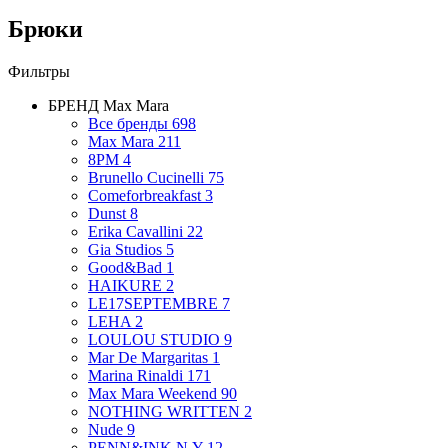
Брюки
Фильтры
БРЕНД
Max Mara
Все бренды
698
Max Mara
211
8PM
4
Brunello Cucinelli
75
Comeforbreakfast
3
Dunst
8
Erika Cavallini
22
Gia Studios
5
Good&Bad
1
HAIKURE
2
LE17SEPTEMBRE
7
LEHA
2
LOULOU STUDIO
9
Mar De Margaritas
1
Marina Rinaldi
171
Max Mara Weekend
90
NOTHING WRITTEN
2
Nude
9
PENN&INK N.Y
12