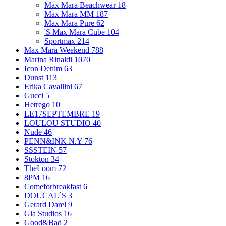
Max Mara Beachwear
18
Max Mara MM
187
Max Mara Pure
62
'S Max Mara Cube
104
Sportmax
214
Max Mara Weekend
788
Marina Rinaldi
1070
Icon Denim
63
Dunst
113
Erika Cavallini
67
Gucci
5
Hetrego
10
LE17SEPTEMBRE
19
LOULOU STUDIO
40
Nude
46
PENN&INK N.Y
76
SSSTEIN
57
Stokton
34
TheLoom
72
8PM
16
Comeforbreakfast
6
DOUCAL`S
3
Gerard Darel
9
Gia Studios
16
Good&Bad
2