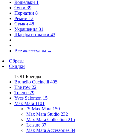
Кошельки
1
Очки
39
Перчатки
8
Ремни
12
Сумки
48
Украшения
31
Шарфы и платки
43
Все аксессуары
→
Образы
Скидки
ТОП Бренды
Brunello Cucinelli
405
The row
22
Toteme
79
Yves Salomon
15
Max Mara
1101
`S Max Mara
159
Max Mara Studio
232
Max Mara Collection
215
Leisure
37
Max Mara Accessories
34