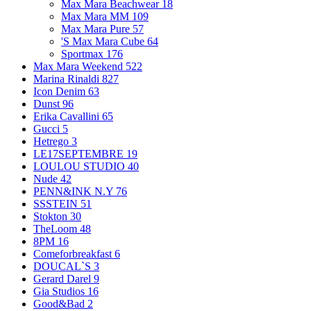
Max Mara Beachwear
18
Max Mara MM
109
Max Mara Pure
57
'S Max Mara Cube
64
Sportmax
176
Max Mara Weekend
522
Marina Rinaldi
827
Icon Denim
63
Dunst
96
Erika Cavallini
65
Gucci
5
Hetrego
3
LE17SEPTEMBRE
19
LOULOU STUDIO
40
Nude
42
PENN&INK N.Y
76
SSSTEIN
51
Stokton
30
TheLoom
48
8PM
16
Comeforbreakfast
6
DOUCAL`S
3
Gerard Darel
9
Gia Studios
16
Good&Bad
2