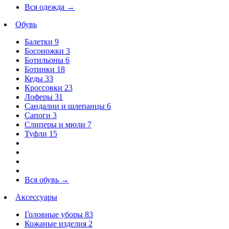
Вся одежда
→
Обувь
Балетки
9
Босоножки
3
Ботильоны
6
Ботинки
18
Кеды
33
Кроссовки
23
Лоферы
31
Сандалии и шлепанцы
6
Сапоги
3
Слиперы и мюли
7
Туфли
15
Вся обувь
→
Аксессуары
Головные уборы
83
Кожаные изделия
2