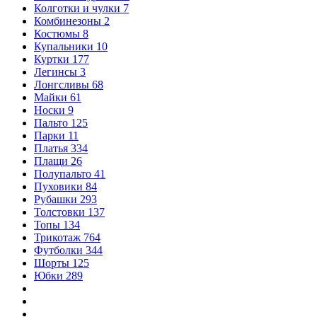
Колготки и чулки
7
Комбинезоны
2
Костюмы
8
Купальники
10
Куртки
177
Легинсы
3
Лонгсливы
68
Майки
61
Носки
9
Пальто
125
Парки
11
Платья
334
Плащи
26
Полупальто
41
Пуховики
84
Рубашки
293
Толстовки
137
Топы
134
Трикотаж
764
Футболки
344
Шорты
125
Юбки
289