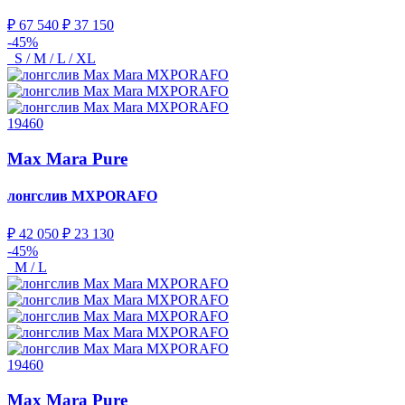
₽ 67 540
₽ 37 150
-45%
S / M / L / XL
19460
Max Mara Pure
лонгслив
MXPORAFO
₽ 42 050
₽ 23 130
-45%
M / L
19460
Max Mara Pure