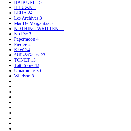
HAIKURE
15
ILLUЖN
1
LEHA
24
Les Archives
3
Mar De Margaritas
5
NOTHING WRITTEN
11
No Esc
3
Papermoon
4
Precise
2
R2W
24
Skills&Genes
23
TONET
13
Totti Store
42
Umarmung
39
Windsor.
8