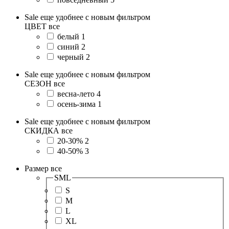
Sale еще удобнее с новым фильтром
ЦВЕТ
все
белый
1
синий
2
черный
2
Sale еще удобнее с новым фильтром
СЕЗОН
все
весна-лето
4
осень-зима
1
Sale еще удобнее с новым фильтром
СКИДКА
все
20-30%
2
40-50%
3
Размер
все
SML
S
M
L
XL