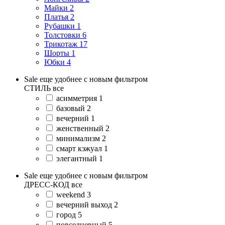
Майки
2
Платья
2
Рубашки
1
Толстовки
6
Трикотаж
17
Шорты
1
Юбки
4
Sale еще удобнее с новым фильтром
СТИЛЬ
все
асимметрия
1
базовый
2
вечерний
1
женственный
2
минимализм
2
смарт кэжуал
1
элегантный
1
Sale еще удобнее с новым фильтром
ДРЕСС-КОД
все
weekend
3
вечерний выход
2
город
5
повседневный
5