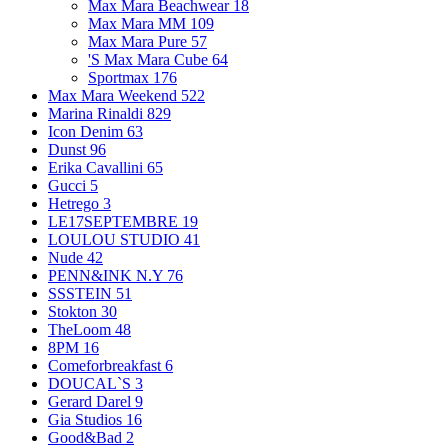
Max Mara Beachwear
18
Max Mara MM
109
Max Mara Pure
57
'S Max Mara Cube
64
Sportmax
176
Max Mara Weekend
522
Marina Rinaldi
829
Icon Denim
63
Dunst
96
Erika Cavallini
65
Gucci
5
Hetrego
3
LE17SEPTEMBRE
19
LOULOU STUDIO
41
Nude
42
PENN&INK N.Y
76
SSSTEIN
51
Stokton
30
TheLoom
48
8PM
16
Comeforbreakfast
6
DOUCAL`S
3
Gerard Darel
9
Gia Studios
16
Good&Bad
2