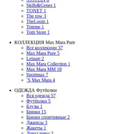
Skills&Genes
1
TONET
1
The row
3
TheLoom
1
Toteme
1
Totti Store
1
КОЛЛЕКЦИЯ
Max Mara Pure
Все коллекции
37
Max Mara Pure
5
Leisure
2
Max Mara Collection
1
Max Mara MM
18
Sportmax
7
`S Max Mara
4
ОДЕЖДА
Футболки
Вся одежда
57
Футболки
5
Блузы
1
Брюки
15
Брюки спортивные
2
Джинсы
3
Жакеты
1
Лонгсливы
2