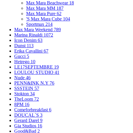
Max Mara Beachwear
18
Max Mara MM
187
Max Mara Pure
62
'S Max Mara Cube
104
Sportmax
214
Max Mara Weekend
789
Marina Rinaldi
1072
Icon Denim
63
Dunst
113
Erika Cavallini
67
Gucci
5
Hetrego
10
LE17SEPTEMBRE
19
LOULOU STUDIO
41
Nude
46
PENN&INK N.Y
76
SSSTEIN
57
Stokton
34
TheLoom
72
8PM
16
Comeforbreakfast
6
DOUCAL`S
3
Gerard Darel
9
Gia Studios
16
Good&Bad
2