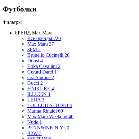
Футболки
Фильтры
БРЕНД
Max Mara
Все бренды
220
Max Mara
37
8PM
2
Brunello Cucinelli
20
Dunst
4
Erika Cavallini
2
Gerard Darel
1
Gia Studios
2
Gucci
2
HAIKURE
4
ILLUЖN
1
LEHA
3
LOULOU STUDIO
4
Marina Rinaldi
60
Max Mara Weekend
40
Nude
1
PENN&INK N.Y
20
R2W
3
SSSTEIN
6