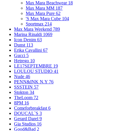
Max Mara Beachwear
18
Max Mara MM
187
Max Mara Pure
62
'S Max Mara Cube
104
Sportmax
214
Max Mara Weekend
789
Marina Rinaldi
1069
Icon Denim
63
Dunst
113
Erika Cavallini
67
Gucci
5
Hetrego
10
LE17SEPTEMBRE
19
LOULOU STUDIO
41
Nude
46
PENN&INK N.Y
76
SSSTEIN
57
Stokton
34
TheLoom
72
8PM
16
Comeforbreakfast
6
DOUCAL`S
3
Gerard Darel
9
Gia Studios
16
Good&Bad
2