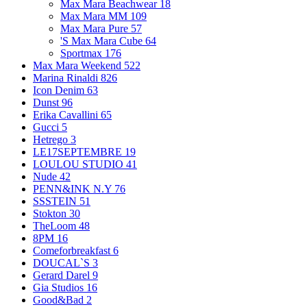
Max Mara Beachwear
18
Max Mara MM
109
Max Mara Pure
57
'S Max Mara Cube
64
Sportmax
176
Max Mara Weekend
522
Marina Rinaldi
826
Icon Denim
63
Dunst
96
Erika Cavallini
65
Gucci
5
Hetrego
3
LE17SEPTEMBRE
19
LOULOU STUDIO
41
Nude
42
PENN&INK N.Y
76
SSSTEIN
51
Stokton
30
TheLoom
48
8PM
16
Comeforbreakfast
6
DOUCAL`S
3
Gerard Darel
9
Gia Studios
16
Good&Bad
2