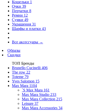
Кошельки
1
Очки
39
Перчатки
8
Ремни
12
Сумки
49
Украшения
31
Шарфы и платки
43
Все аксессуары
→
Образы
Скидки
ТОП Бренды
Brunello Cucinelli
406
The row
22
Toteme
79
Yves Salomon
15
Max Mara
1104
`S Max Mara
161
Max Mara Studio
233
Max Mara Collection
215
Leisure
37
Max Mara Accessories
34