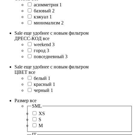
асимметрия
1
базовый
2
кэжуал
1
минимализм
2
Sale еще удобнее с новым фильтром
ДРЕСС-КОД
все
weekend
3
город
3
повседневный
3
Sale еще удобнее с новым фильтром
ЦВЕТ
все
белый
1
красный
1
черный
1
Размер
все
SML
XS
S
M
IT