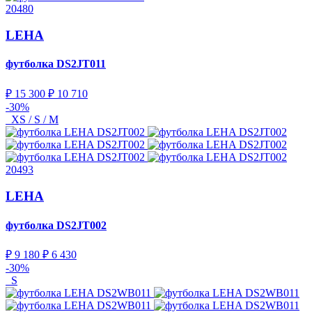
20480
LEHA
футболка
DS2JT011
₽ 15 300
₽ 10 710
-30%
XS / S / M
20493
LEHA
футболка
DS2JT002
₽ 9 180
₽ 6 430
-30%
S