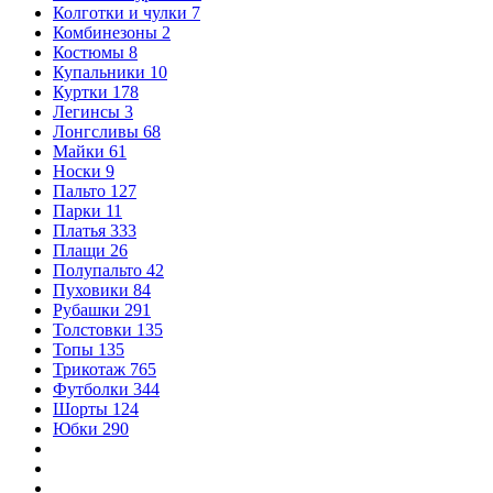
Колготки и чулки
7
Комбинезоны
2
Костюмы
8
Купальники
10
Куртки
178
Легинсы
3
Лонгсливы
68
Майки
61
Носки
9
Пальто
127
Парки
11
Платья
333
Плащи
26
Полупальто
42
Пуховики
84
Рубашки
291
Толстовки
135
Топы
135
Трикотаж
765
Футболки
344
Шорты
124
Юбки
290