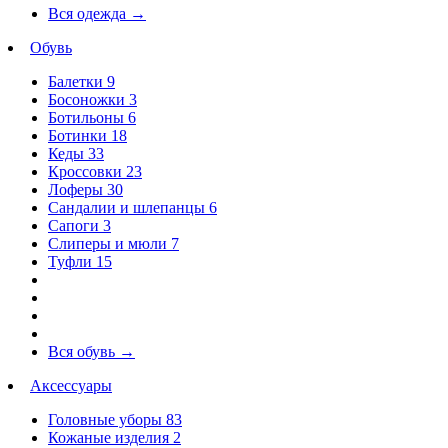
Вся одежда
→
Обувь
Балетки
9
Босоножки
3
Ботильоны
6
Ботинки
18
Кеды
33
Кроссовки
23
Лоферы
30
Сандалии и шлепанцы
6
Сапоги
3
Слиперы и мюли
7
Туфли
15
Вся обувь
→
Аксессуары
Головные уборы
83
Кожаные изделия
2