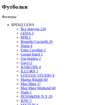
Футболки
Фильтры
БРЕНД
LEHA
Все бренды
220
LEHA
3
8PM
2
Brunello Cucinelli
20
Dunst
4
Erika Cavallini
2
Gerard Darel
1
Gia Studios
2
Gucci
2
HAIKURE
4
ILLUЖN
1
LOULOU STUDIO
4
Marina Rinaldi
60
Max Mara
37
Max Mara Weekend
40
Nude
1
PENN&INK N.Y
20
R2W
3
SSSTEIN
6