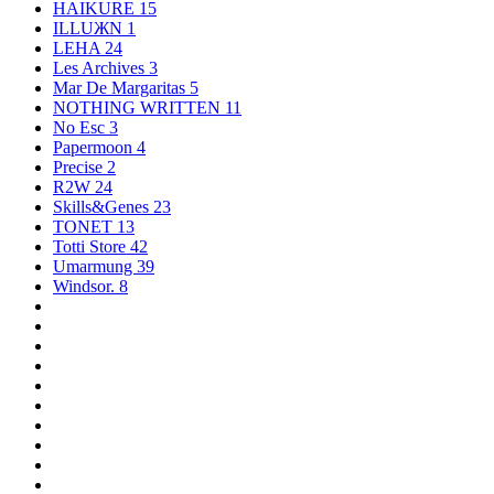
HAIKURE
15
ILLUЖN
1
LEHA
24
Les Archives
3
Mar De Margaritas
5
NOTHING WRITTEN
11
No Esc
3
Papermoon
4
Precise
2
R2W
24
Skills&Genes
23
TONET
13
Totti Store
42
Umarmung
39
Windsor.
8