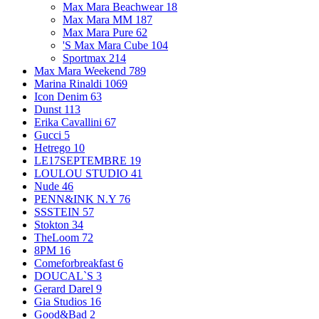
Max Mara Beachwear
18
Max Mara MM
187
Max Mara Pure
62
'S Max Mara Cube
104
Sportmax
214
Max Mara Weekend
789
Marina Rinaldi
1069
Icon Denim
63
Dunst
113
Erika Cavallini
67
Gucci
5
Hetrego
10
LE17SEPTEMBRE
19
LOULOU STUDIO
41
Nude
46
PENN&INK N.Y
76
SSSTEIN
57
Stokton
34
TheLoom
72
8PM
16
Comeforbreakfast
6
DOUCAL`S
3
Gerard Darel
9
Gia Studios
16
Good&Bad
2