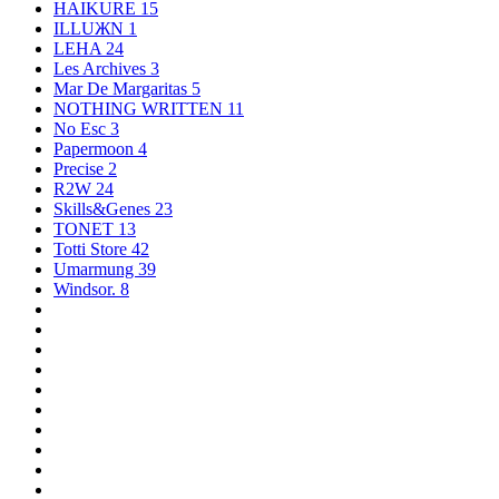
HAIKURE
15
ILLUЖN
1
LEHA
24
Les Archives
3
Mar De Margaritas
5
NOTHING WRITTEN
11
No Esc
3
Papermoon
4
Precise
2
R2W
24
Skills&Genes
23
TONET
13
Totti Store
42
Umarmung
39
Windsor.
8