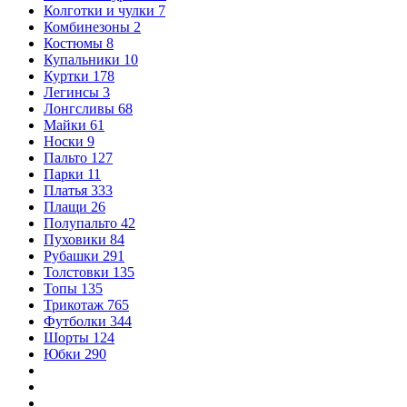
Колготки и чулки
7
Комбинезоны
2
Костюмы
8
Купальники
10
Куртки
178
Легинсы
3
Лонгсливы
68
Майки
61
Носки
9
Пальто
127
Парки
11
Платья
333
Плащи
26
Полупальто
42
Пуховики
84
Рубашки
291
Толстовки
135
Топы
135
Трикотаж
765
Футболки
344
Шорты
124
Юбки
290