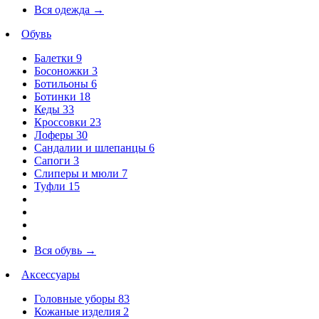
Вся одежда
→
Обувь
Балетки
9
Босоножки
3
Ботильоны
6
Ботинки
18
Кеды
33
Кроссовки
23
Лоферы
30
Сандалии и шлепанцы
6
Сапоги
3
Слиперы и мюли
7
Туфли
15
Вся обувь
→
Аксессуары
Головные уборы
83
Кожаные изделия
2