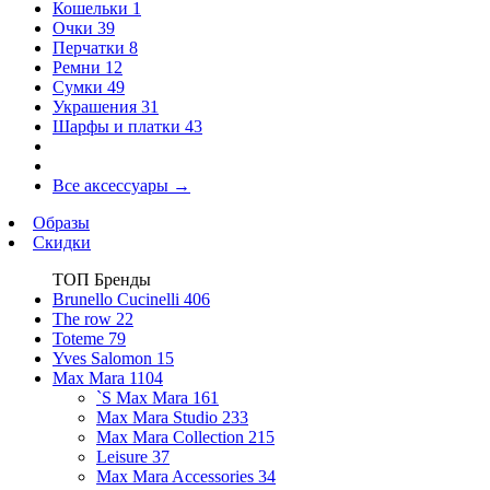
Кошельки
1
Очки
39
Перчатки
8
Ремни
12
Сумки
49
Украшения
31
Шарфы и платки
43
Все аксессуары
→
Образы
Скидки
ТОП Бренды
Brunello Cucinelli
406
The row
22
Toteme
79
Yves Salomon
15
Max Mara
1104
`S Max Mara
161
Max Mara Studio
233
Max Mara Collection
215
Leisure
37
Max Mara Accessories
34