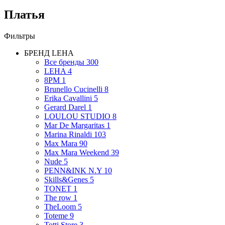
Платья
Фильтры
БРЕНД
LEHA
Все бренды
300
LEHA
4
8PM
1
Brunello Cucinelli
8
Erika Cavallini
5
Gerard Darel
1
LOULOU STUDIO
8
Mar De Margaritas
1
Marina Rinaldi
103
Max Mara
90
Max Mara Weekend
39
Nude
5
PENN&INK N.Y
10
Skills&Genes
5
TONET
1
The row
1
TheLoom
5
Toteme
9
Totti Store
3