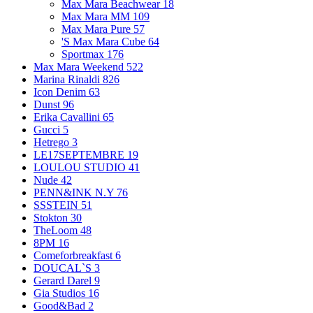
Max Mara Beachwear
18
Max Mara MM
109
Max Mara Pure
57
'S Max Mara Cube
64
Sportmax
176
Max Mara Weekend
522
Marina Rinaldi
826
Icon Denim
63
Dunst
96
Erika Cavallini
65
Gucci
5
Hetrego
3
LE17SEPTEMBRE
19
LOULOU STUDIO
41
Nude
42
PENN&INK N.Y
76
SSSTEIN
51
Stokton
30
TheLoom
48
8PM
16
Comeforbreakfast
6
DOUCAL`S
3
Gerard Darel
9
Gia Studios
16
Good&Bad
2