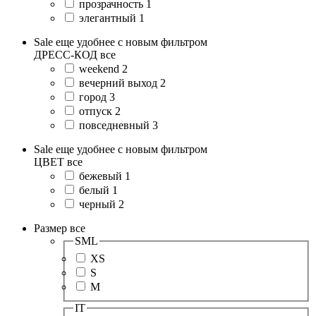
прозрачность
1
элегантный
1
Sale еще удобнее с новым фильтром
ДРЕСС-КОД
все
weekend
2
вечерний выход
2
город
3
отпуск
2
повседневный
3
Sale еще удобнее с новым фильтром
ЦВЕТ
все
бежевый
1
белый
1
черный
2
Размер
все
SML
XS
S
M
IT