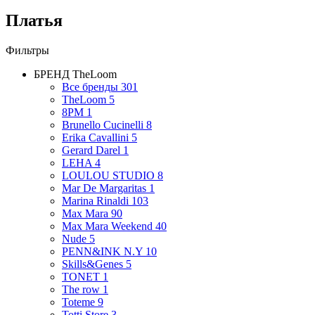
Платья
Фильтры
БРЕНД
TheLoom
Все бренды
301
TheLoom
5
8PM
1
Brunello Cucinelli
8
Erika Cavallini
5
Gerard Darel
1
LEHA
4
LOULOU STUDIO
8
Mar De Margaritas
1
Marina Rinaldi
103
Max Mara
90
Max Mara Weekend
40
Nude
5
PENN&INK N.Y
10
Skills&Genes
5
TONET
1
The row
1
Toteme
9
Totti Store
3