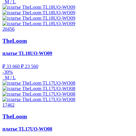
M / L
20456
TheLoom
платье
TL18UO-WO09
₽ 33 660
₽ 23 560
-30%
M / L
17462
TheLoom
платье
TL17UO-WO08