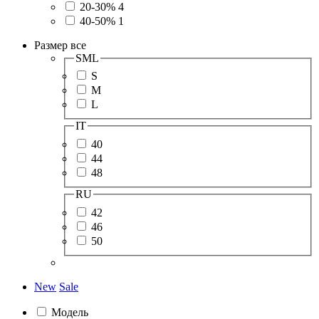
20-30%
4
40-50%
1
Размер
все
SML
S
M
L
IT
40
44
48
RU
42
46
50
New
Sale
Модель