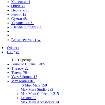
Кошельки
1
Очки
39
Перчатки
8
Ремни
12
Сумки
48
Украшения
31
Шарфы и платки
43
Все аксессуары
→
Образы
Скидки
ТОП Бренды
Brunello Cucinelli
405
The row
22
Toteme
79
Yves Salomon
15
Max Mara
1101
`S Max Mara
159
Max Mara Studio
232
Max Mara Collection
215
Leisure
37
Max Mara Accessories
34