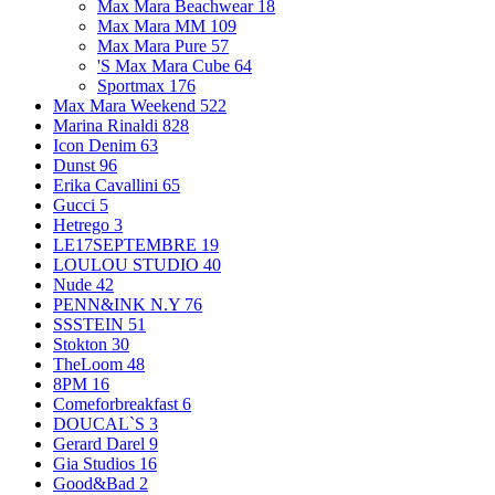
Max Mara Beachwear
18
Max Mara MM
109
Max Mara Pure
57
'S Max Mara Cube
64
Sportmax
176
Max Mara Weekend
522
Marina Rinaldi
828
Icon Denim
63
Dunst
96
Erika Cavallini
65
Gucci
5
Hetrego
3
LE17SEPTEMBRE
19
LOULOU STUDIO
40
Nude
42
PENN&INK N.Y
76
SSSTEIN
51
Stokton
30
TheLoom
48
8PM
16
Comeforbreakfast
6
DOUCAL`S
3
Gerard Darel
9
Gia Studios
16
Good&Bad
2