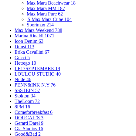
Max Mara Beachwear
18
Max Mara MM
187
Max Mara Pure
62
'S Max Mara Cube
104
Sportmax
214
Max Mara Weekend
788
Marina Rinaldi
1071
Icon Denim
63
Dunst
113
Erika Cavallini
67
Gucci
5
Hetrego
10
LE17SEPTEMBRE
19
LOULOU STUDIO
40
Nude
46
PENN&INK N.Y
76
SSSTEIN
57
Stokton
34
TheLoom
72
8PM
16
Comeforbreakfast
6
DOUCAL`S
3
Gerard Darel
9
Gia Studios
16
Good&Bad
2