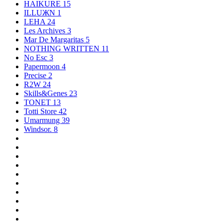
HAIKURE
15
ILLUЖN
1
LEHA
24
Les Archives
3
Mar De Margaritas
5
NOTHING WRITTEN
11
No Esc
3
Papermoon
4
Precise
2
R2W
24
Skills&Genes
23
TONET
13
Totti Store
42
Umarmung
39
Windsor.
8