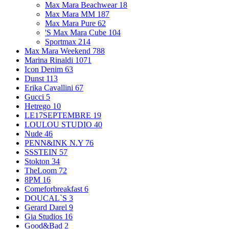
Max Mara Beachwear
18
Max Mara MM
187
Max Mara Pure
62
'S Max Mara Cube
104
Sportmax
214
Max Mara Weekend
788
Marina Rinaldi
1071
Icon Denim
63
Dunst
113
Erika Cavallini
67
Gucci
5
Hetrego
10
LE17SEPTEMBRE
19
LOULOU STUDIO
40
Nude
46
PENN&INK N.Y
76
SSSTEIN
57
Stokton
34
TheLoom
72
8PM
16
Comeforbreakfast
6
DOUCAL`S
3
Gerard Darel
9
Gia Studios
16
Good&Bad
2