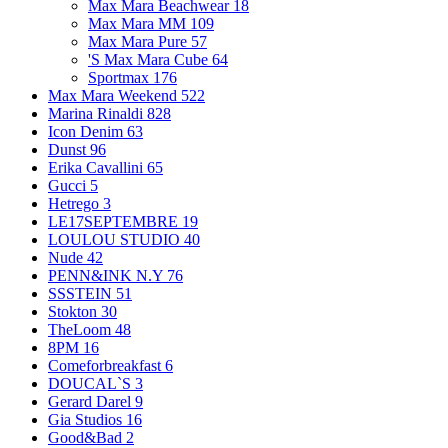
Max Mara Beachwear
18
Max Mara MM
109
Max Mara Pure
57
'S Max Mara Cube
64
Sportmax
176
Max Mara Weekend
522
Marina Rinaldi
828
Icon Denim
63
Dunst
96
Erika Cavallini
65
Gucci
5
Hetrego
3
LE17SEPTEMBRE
19
LOULOU STUDIO
40
Nude
42
PENN&INK N.Y
76
SSSTEIN
51
Stokton
30
TheLoom
48
8PM
16
Comeforbreakfast
6
DOUCAL`S
3
Gerard Darel
9
Gia Studios
16
Good&Bad
2