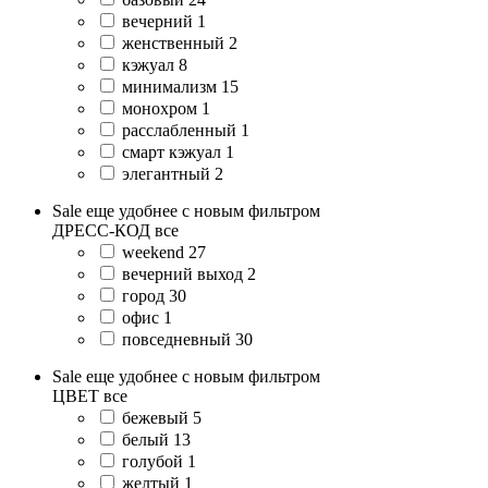
вечерний
1
женственный
2
кэжуал
8
минимализм
15
монохром
1
расслабленный
1
смарт кэжуал
1
элегантный
2
Sale еще удобнее с новым фильтром
ДРЕСС-КОД
все
weekend
27
вечерний выход
2
город
30
офис
1
повседневный
30
Sale еще удобнее с новым фильтром
ЦВЕТ
все
бежевый
5
белый
13
голубой
1
желтый
1