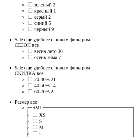
зеленый
2
красный
1
серый
2
синий
5
черный
9
Sale еще удобнее с новым фильтром
СЕЗОН
все
весна-лето
30
осень-зима
7
Sale еще удобнее с новым фильтром
СКИДКА
все
20-30%
21
40-50%
14
60-70%
2
Размер
все
SML
XS
S
M
L