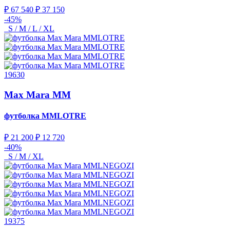
₽ 67 540
₽ 37 150
-45%
S / M / L / XL
19630
Max Mara MM
футболка
MMLOTRE
₽ 21 200
₽ 12 720
-40%
S / M / XL
19375