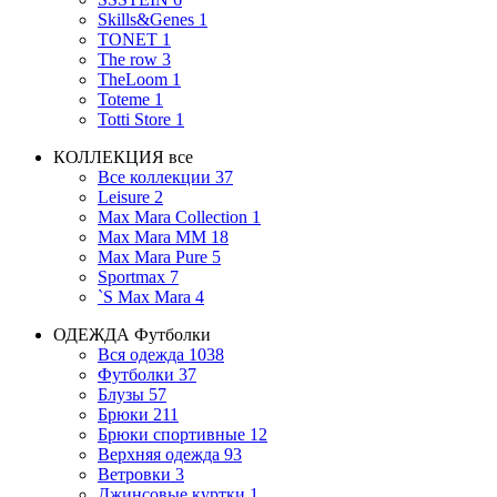
Skills&Genes
1
TONET
1
The row
3
TheLoom
1
Toteme
1
Totti Store
1
КОЛЛЕКЦИЯ
все
Все коллекции
37
Leisure
2
Max Mara Collection
1
Max Mara MM
18
Max Mara Pure
5
Sportmax
7
`S Max Mara
4
ОДЕЖДА
Футболки
Вся одежда
1038
Футболки
37
Блузы
57
Брюки
211
Брюки спортивные
12
Верхняя одежда
93
Ветровки
3
Джинсовые куртки
1