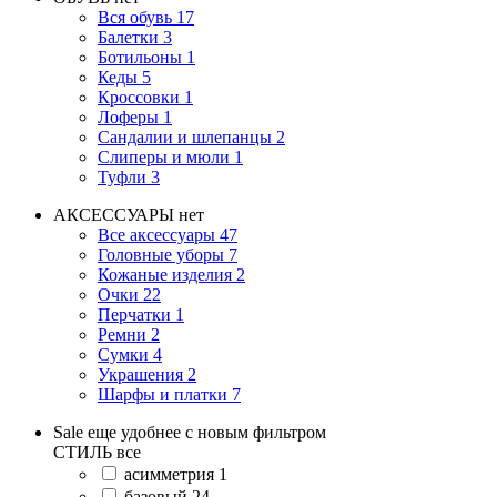
Вся обувь
17
Балетки
3
Ботильоны
1
Кеды
5
Кроссовки
1
Лоферы
1
Сандалии и шлепанцы
2
Слиперы и мюли
1
Туфли
3
АКСЕССУАРЫ
нет
Все аксессуары
47
Головные уборы
7
Кожаные изделия
2
Очки
22
Перчатки
1
Ремни
2
Сумки
4
Украшения
2
Шарфы и платки
7
Sale еще удобнее с новым фильтром
СТИЛЬ
все
асимметрия
1
базовый
24