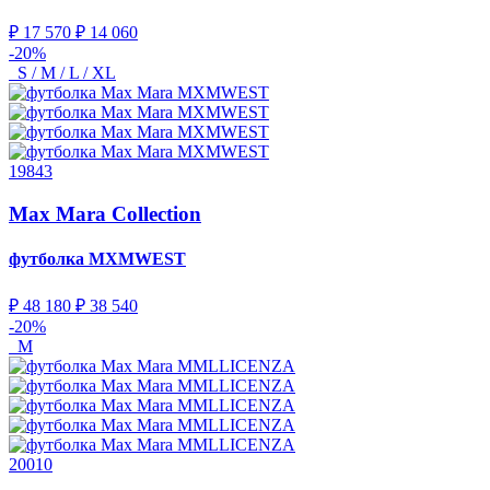
₽ 17 570
₽ 14 060
-20%
S / M / L / XL
19843
Max Mara Collection
футболка
MXMWEST
₽ 48 180
₽ 38 540
-20%
M
20010