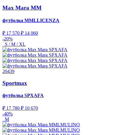
Max Mara MM
футболка
MMLLICENZA
₽ 17 570
₽ 14 060
-20%
S / M / XL
20439
Sportmax
футболка
SPXAFA
₽ 17 780
₽ 10 670
-40%
M