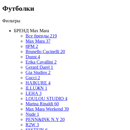
Футболки
Фильтры
БРЕНД
Max Mara
Все бренды
219
Max Mara
37
8PM
2
Brunello Cucinelli
20
Dunst
4
Erika Cavallini
2
Gerard Darel
1
Gia Studios
2
Gucci
2
HAIKURE
4
ILLUЖN
1
LEHA
3
LOULOU STUDIO
4
Marina Rinaldi
60
Max Mara Weekend
39
Nude
1
PENN&INK N.Y
20
R2W
3
SSSTEIN
6