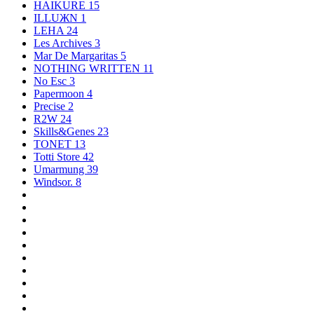
HAIKURE
15
ILLUЖN
1
LEHA
24
Les Archives
3
Mar De Margaritas
5
NOTHING WRITTEN
11
No Esc
3
Papermoon
4
Precise
2
R2W
24
Skills&Genes
23
TONET
13
Totti Store
42
Umarmung
39
Windsor.
8