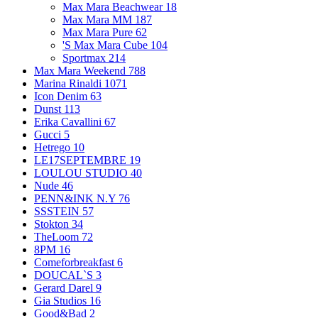
Max Mara Beachwear
18
Max Mara MM
187
Max Mara Pure
62
'S Max Mara Cube
104
Sportmax
214
Max Mara Weekend
788
Marina Rinaldi
1071
Icon Denim
63
Dunst
113
Erika Cavallini
67
Gucci
5
Hetrego
10
LE17SEPTEMBRE
19
LOULOU STUDIO
40
Nude
46
PENN&INK N.Y
76
SSSTEIN
57
Stokton
34
TheLoom
72
8PM
16
Comeforbreakfast
6
DOUCAL`S
3
Gerard Darel
9
Gia Studios
16
Good&Bad
2