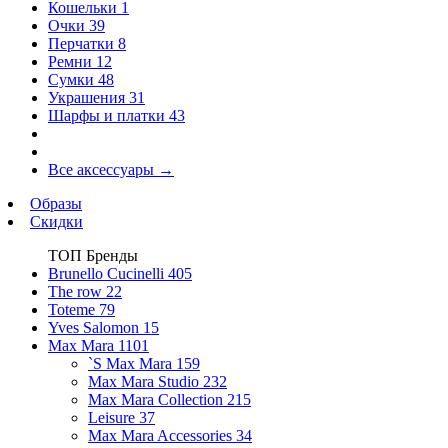
Кошельки
1
Очки
39
Перчатки
8
Ремни
12
Сумки
48
Украшения
31
Шарфы и платки
43
Все аксессуары
→
Образы
Скидки
ТОП Бренды
Brunello Cucinelli
405
The row
22
Toteme
79
Yves Salomon
15
Max Mara
1101
`S Max Mara
159
Max Mara Studio
232
Max Mara Collection
215
Leisure
37
Max Mara Accessories
34