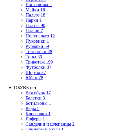
Лонгсливы
5
Майки
16
Пальто
18
Парки
1
Платья
90
Плащи
7
Полупальто
12
Пуховики
1
Рубашки
59
Толстовки
28
Топы
30
Трикотаж
190
Футболки
37
Шорты
37
Юбки
78
ОБУВЬ
нет
Вся обувь
17
Балетки
3
Ботильоны
1
Кеды
5
Кроссовки
1
Лоферы
1
Сандалии и шлепанцы
2
Слиперы и мюли
1