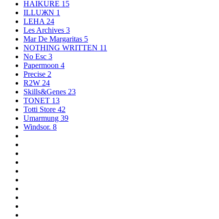
HAIKURE
15
ILLUЖN
1
LEHA
24
Les Archives
3
Mar De Margaritas
5
NOTHING WRITTEN
11
No Esc
3
Papermoon
4
Precise
2
R2W
24
Skills&Genes
23
TONET
13
Totti Store
42
Umarmung
39
Windsor.
8