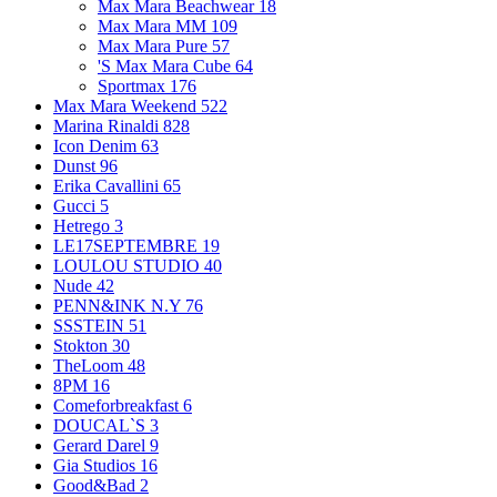
Max Mara Beachwear
18
Max Mara MM
109
Max Mara Pure
57
'S Max Mara Cube
64
Sportmax
176
Max Mara Weekend
522
Marina Rinaldi
828
Icon Denim
63
Dunst
96
Erika Cavallini
65
Gucci
5
Hetrego
3
LE17SEPTEMBRE
19
LOULOU STUDIO
40
Nude
42
PENN&INK N.Y
76
SSSTEIN
51
Stokton
30
TheLoom
48
8PM
16
Comeforbreakfast
6
DOUCAL`S
3
Gerard Darel
9
Gia Studios
16
Good&Bad
2