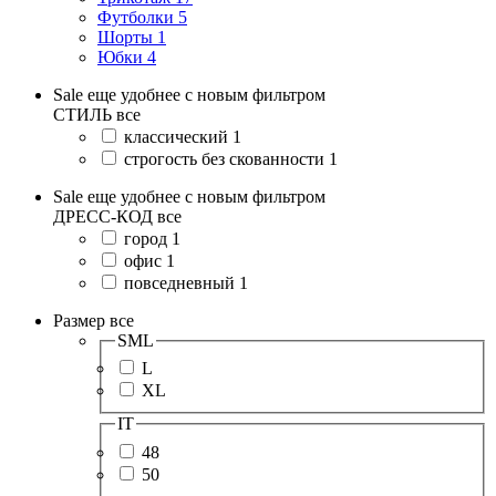
Футболки
5
Шорты
1
Юбки
4
Sale еще удобнее с новым фильтром
СТИЛЬ
все
классический
1
строгость без скованности
1
Sale еще удобнее с новым фильтром
ДРЕСС-КОД
все
город
1
офис
1
повседневный
1
Размер
все
SML
L
XL
IT
48
50