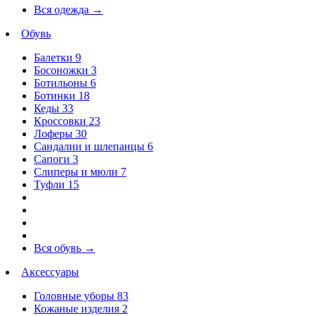
Вся одежда
→
Обувь
Балетки
9
Босоножки
3
Ботильоны
6
Ботинки
18
Кеды
33
Кроссовки
23
Лоферы
30
Сандалии и шлепанцы
6
Сапоги
3
Слиперы и мюли
7
Туфли
15
Вся обувь
→
Аксессуары
Головные уборы
83
Кожаные изделия
2