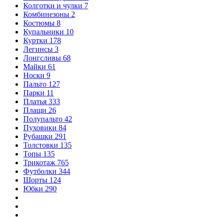
Колготки и чулки
7
Комбинезоны
2
Костюмы
8
Купальники
10
Куртки
178
Легинсы
3
Лонгсливы
68
Майки
61
Носки
9
Пальто
127
Парки
11
Платья
333
Плащи
26
Полупальто
42
Пуховики
84
Рубашки
291
Толстовки
135
Топы
135
Трикотаж
765
Футболки
344
Шорты
124
Юбки
290