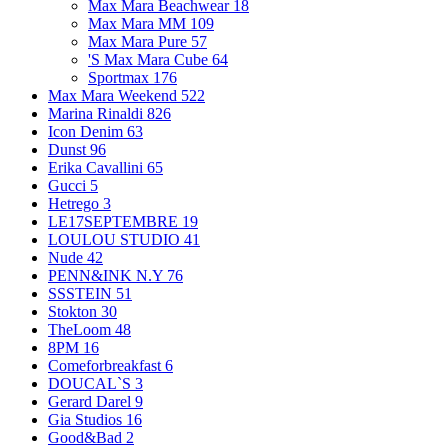
Max Mara Beachwear
18
Max Mara MM
109
Max Mara Pure
57
'S Max Mara Cube
64
Sportmax
176
Max Mara Weekend
522
Marina Rinaldi
826
Icon Denim
63
Dunst
96
Erika Cavallini
65
Gucci
5
Hetrego
3
LE17SEPTEMBRE
19
LOULOU STUDIO
41
Nude
42
PENN&INK N.Y
76
SSSTEIN
51
Stokton
30
TheLoom
48
8PM
16
Comeforbreakfast
6
DOUCAL`S
3
Gerard Darel
9
Gia Studios
16
Good&Bad
2