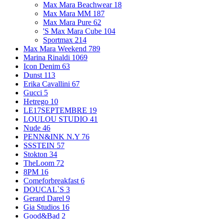
Max Mara Beachwear
18
Max Mara MM
187
Max Mara Pure
62
'S Max Mara Cube
104
Sportmax
214
Max Mara Weekend
789
Marina Rinaldi
1069
Icon Denim
63
Dunst
113
Erika Cavallini
67
Gucci
5
Hetrego
10
LE17SEPTEMBRE
19
LOULOU STUDIO
41
Nude
46
PENN&INK N.Y
76
SSSTEIN
57
Stokton
34
TheLoom
72
8PM
16
Comeforbreakfast
6
DOUCAL`S
3
Gerard Darel
9
Gia Studios
16
Good&Bad
2