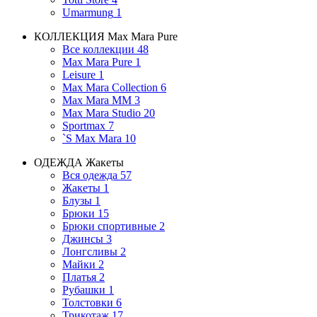
Umarmung
1
КОЛЛЕКЦИЯ
Max Mara Pure
Все коллекции
48
Max Mara Pure
1
Leisure
1
Max Mara Collection
6
Max Mara MM
3
Max Mara Studio
20
Sportmax
7
`S Max Mara
10
ОДЕЖДА
Жакеты
Вся одежда
57
Жакеты
1
Блузы
1
Брюки
15
Брюки спортивные
2
Джинсы
3
Лонгсливы
2
Майки
2
Платья
2
Рубашки
1
Толстовки
6
Трикотаж
17