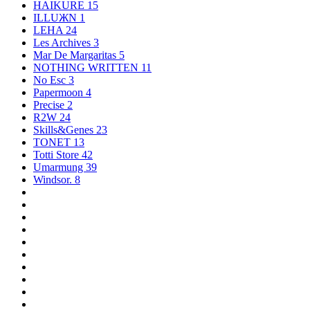
HAIKURE
15
ILLUЖN
1
LEHA
24
Les Archives
3
Mar De Margaritas
5
NOTHING WRITTEN
11
No Esc
3
Papermoon
4
Precise
2
R2W
24
Skills&Genes
23
TONET
13
Totti Store
42
Umarmung
39
Windsor.
8