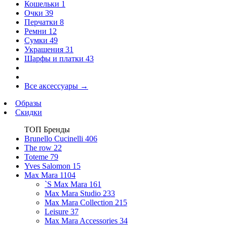
Кошельки
1
Очки
39
Перчатки
8
Ремни
12
Сумки
49
Украшения
31
Шарфы и платки
43
Все аксессуары
→
Образы
Скидки
ТОП Бренды
Brunello Cucinelli
406
The row
22
Toteme
79
Yves Salomon
15
Max Mara
1104
`S Max Mara
161
Max Mara Studio
233
Max Mara Collection
215
Leisure
37
Max Mara Accessories
34