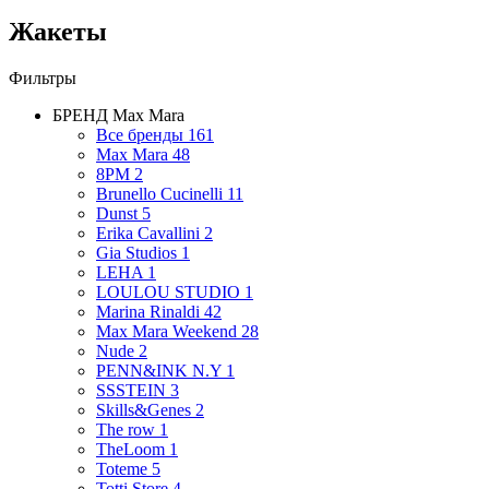
Жакеты
Фильтры
БРЕНД
Max Mara
Все бренды
161
Max Mara
48
8PM
2
Brunello Cucinelli
11
Dunst
5
Erika Cavallini
2
Gia Studios
1
LEHA
1
LOULOU STUDIO
1
Marina Rinaldi
42
Max Mara Weekend
28
Nude
2
PENN&INK N.Y
1
SSSTEIN
3
Skills&Genes
2
The row
1
TheLoom
1
Toteme
5
Totti Store
4