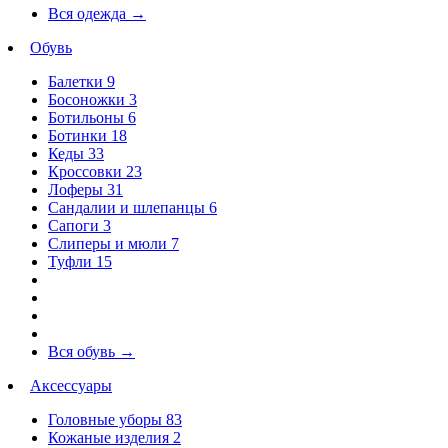
Вся одежда
→
Обувь
Балетки
9
Босоножки
3
Ботильоны
6
Ботинки
18
Кеды
33
Кроссовки
23
Лоферы
31
Сандалии и шлепанцы
6
Сапоги
3
Слиперы и мюли
7
Туфли
15
Вся обувь
→
Аксессуары
Головные уборы
83
Кожаные изделия
2