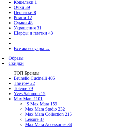
Кошельки
1
Очки
39
Перчатки
8
Ремни
12
Сумки
48
Украшения
31
Шарфы и платки
43
Все аксессуары
→
Образы
Скидки
ТОП Бренды
Brunello Cucinelli
405
The row
22
Toteme
79
Yves Salomon
15
Max Mara
1101
`S Max Mara
159
Max Mara Studio
232
Max Mara Collection
215
Leisure
37
Max Mara Accessories
34