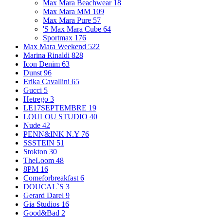
Max Mara Beachwear
18
Max Mara MM
109
Max Mara Pure
57
'S Max Mara Cube
64
Sportmax
176
Max Mara Weekend
522
Marina Rinaldi
828
Icon Denim
63
Dunst
96
Erika Cavallini
65
Gucci
5
Hetrego
3
LE17SEPTEMBRE
19
LOULOU STUDIO
40
Nude
42
PENN&INK N.Y
76
SSSTEIN
51
Stokton
30
TheLoom
48
8PM
16
Comeforbreakfast
6
DOUCAL`S
3
Gerard Darel
9
Gia Studios
16
Good&Bad
2