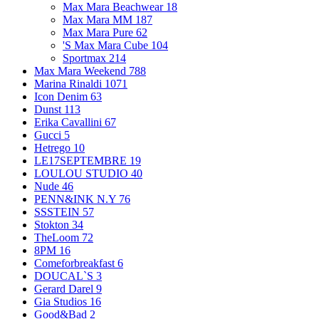
Max Mara Beachwear
18
Max Mara MM
187
Max Mara Pure
62
'S Max Mara Cube
104
Sportmax
214
Max Mara Weekend
788
Marina Rinaldi
1071
Icon Denim
63
Dunst
113
Erika Cavallini
67
Gucci
5
Hetrego
10
LE17SEPTEMBRE
19
LOULOU STUDIO
40
Nude
46
PENN&INK N.Y
76
SSSTEIN
57
Stokton
34
TheLoom
72
8PM
16
Comeforbreakfast
6
DOUCAL`S
3
Gerard Darel
9
Gia Studios
16
Good&Bad
2