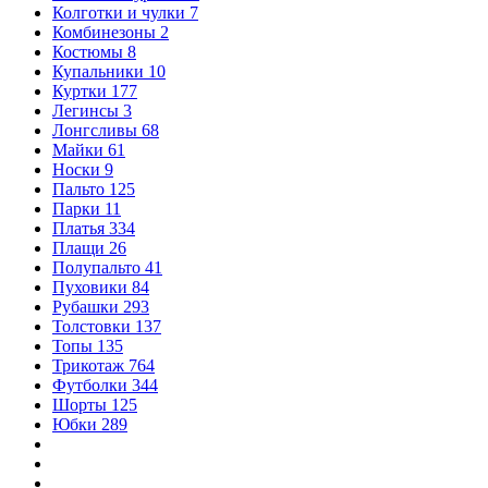
Колготки и чулки
7
Комбинезоны
2
Костюмы
8
Купальники
10
Куртки
177
Легинсы
3
Лонгсливы
68
Майки
61
Носки
9
Пальто
125
Парки
11
Платья
334
Плащи
26
Полупальто
41
Пуховики
84
Рубашки
293
Толстовки
137
Топы
135
Трикотаж
764
Футболки
344
Шорты
125
Юбки
289